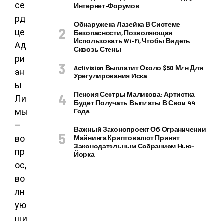
се
Интернет-Форумов
рд
Обнаружена Лазейка В Системе
це
Безопасности, Позволяющая
Использовать Wi-Fi, Чтобы Видеть
Ад
Сквозь Стены
ри
Activision Выплатит Около $50 Млн Для
ан
Урегулирования Иска
ы
Пенсия Сестры Маликова: Артистка
Ли
Будет Получать Выплаты В Свои 44
мы
Года
–
Важный Законопроект Об Ограничении
во
Майнинга Криптовалют Принят
Законодательным Собранием Нью-
пр
Йорка
ос,
во
лн
ую
щи