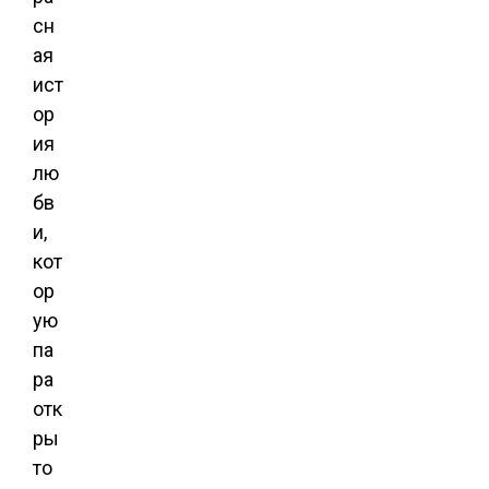
сн
ая
ист
ор
ия
лю
бв
и,
кот
ор
ую
па
ра
отк
ры
то