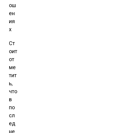
ош
ен
ия
х
Ст
оит
от
ме
тит
ь,
что
в
по
сл
ед
не