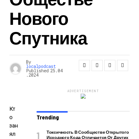
Нового
Спутника
By
localpodcast
Published
25.04
.2024
ADVERTISEMENT
Кт
о
Trending
зан
Токсичность В Сообществе Открытого
ял
Исходного Кода Отличается От Других