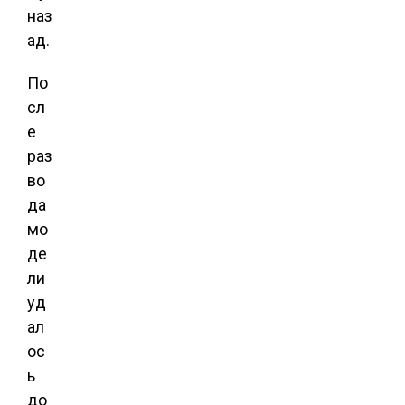
наз
ад.
По
сл
е
раз
во
да
мо
де
ли
уд
ал
ос
ь
до