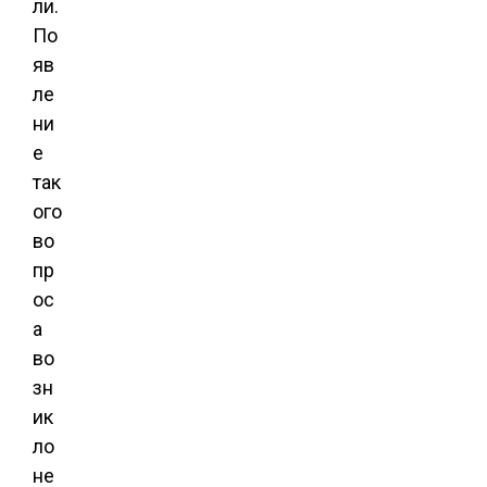
ли.
По
яв
ле
ни
е
так
ого
во
пр
ос
а
во
зн
ик
ло
не