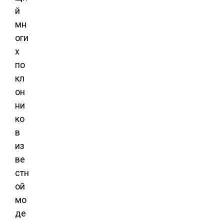
й
мн
оги
х
по
кл
он
ни
ко
в
из
ве
стн
ой
мо
де