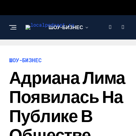
ШОУ-БИЗНЕС
НАУКА И
ТЕХНОЛОГИИ
ШОУ-БИЗНЕС
Адриана Лима
Появилась На
Публике В
Обществе