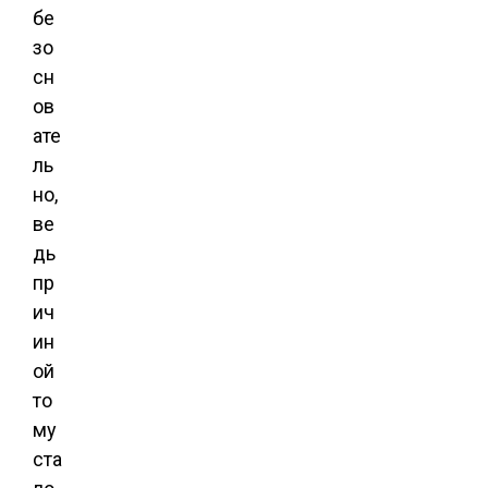
бе
зо
сн
ов
ате
ль
но,
ве
дь
пр
ич
ин
ой
то
му
ста