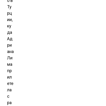
о в
Ту
рц
ии,
ку
да
Ад
ри
ана
Ли
ма
пр
ил
ете
ла
с
ра