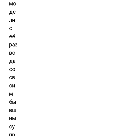
мо
де
ли
с
её
раз
во
да
со
св
ои
м
бы
вш
им
су
пр