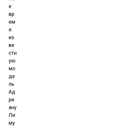
е
вр
ем
я
из
ве
стн
ую
мо
де
ль
Ад
ри
ану
Ли
му