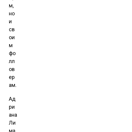
м,
но
и
св
ои
м
фо
лл
ов
ер
ам.
Ад
ри
ана
Ли
ма