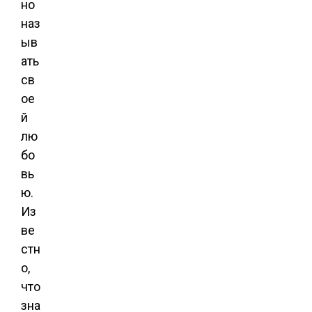
но
наз
ыв
ать
св
ое
й
лю
бо
вь
ю.
Из
ве
стн
о,
что
зна