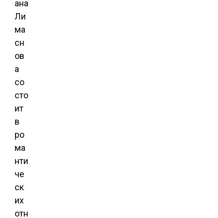
ана
Ли
ма
сн
ов
а
со
сто
ит
в
ро
ма
нти
че
ск
их
отн