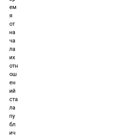
ем
я
от
на
ча
ла
их
отн
ош
ен
ий
ста
ла
пу
бл
ич