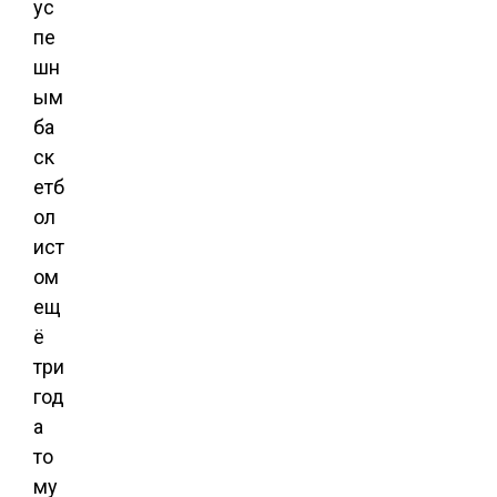
ус
пе
шн
ым
ба
ск
етб
ол
ист
ом
ещ
ё
три
год
а
то
му