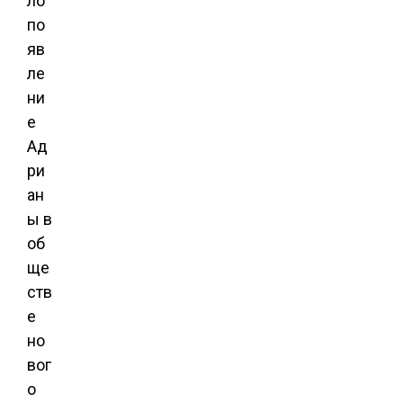
ло
по
яв
ле
ни
е
Ад
ри
ан
ы в
об
ще
ств
е
но
вог
о