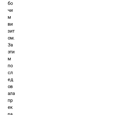
бо
чи
м
ви
зит
ом.
За
эти
м
по
сл
ед
ов
ала
пр
ек
ра