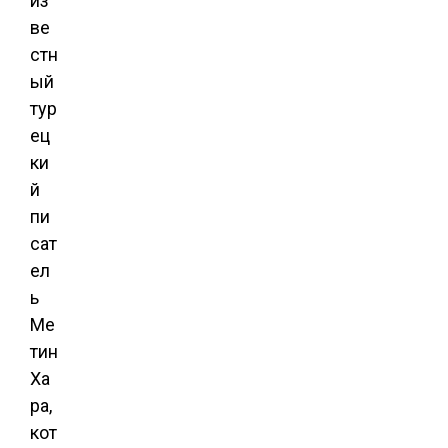
из
ве
стн
ый
тур
ец
ки
й
пи
сат
ел
ь
Ме
тин
Ха
ра,
кот