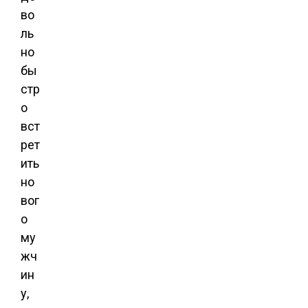
во
ль
но
бы
стр
о
вст
рет
ить
но
вог
о
му
жч
ин
у,