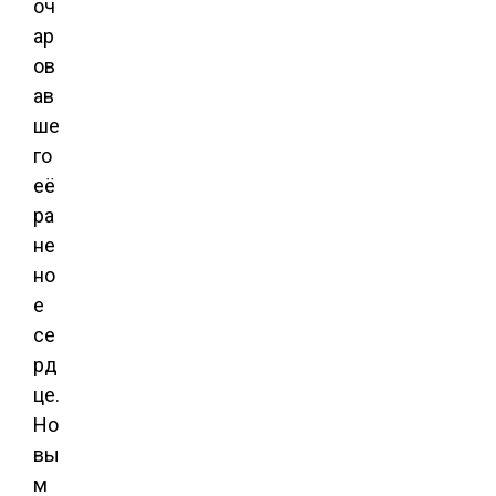
оч
ар
ов
ав
ше
го
её
ра
не
но
е
се
рд
це.
Но
вы
м