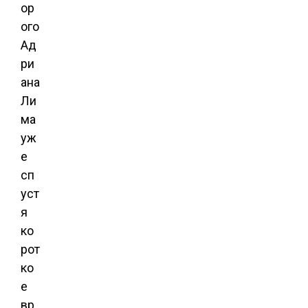
ор
ого
Ад
ри
ана
Ли
ма
уж
е
сп
уст
я
ко
рот
ко
е
вр