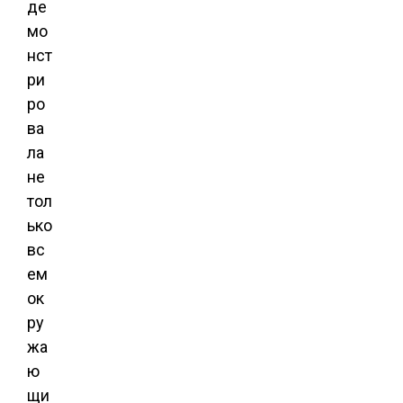
де
мо
нст
ри
ро
ва
ла
не
тол
ько
вс
ем
ок
ру
жа
ю
щи