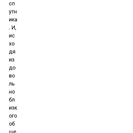
сп
утн
ика
. И,
ис
хо
дя
из
до
во
ль
но
бл
изк
ого
об
ще