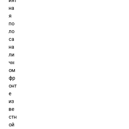
ият
на
я
по
ло
са
на
ли
чн
ом
фр
онт
е
из
ве
стн
ой