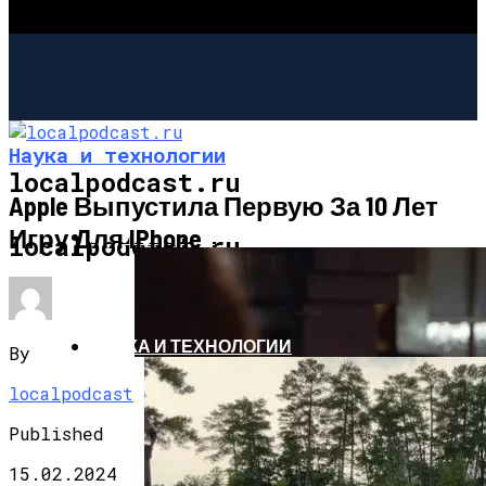
Наука и технологии
localpodcast.ru
Apple Выпустила Первую За 10 Лет
Игру Для IPhone
ШОУ-БИЗНЕС
localpodcast.ru
НАУКА И ТЕХНОЛОГИИ
By
localpodcast
Published
15.02.2024