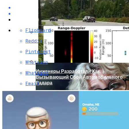
Flipboard
Reddit
Кто Из Знаменитостей Умер В 2023 Году:
Юдашкин, Колесников, Чурикова,
Pinterest
Зайцев И Другие – От Чего Скончались
Whatsapp
Инженеры Разработали Хак,
Whatsapp
Вызывающий Сбой Автомобильного
Радара
Email