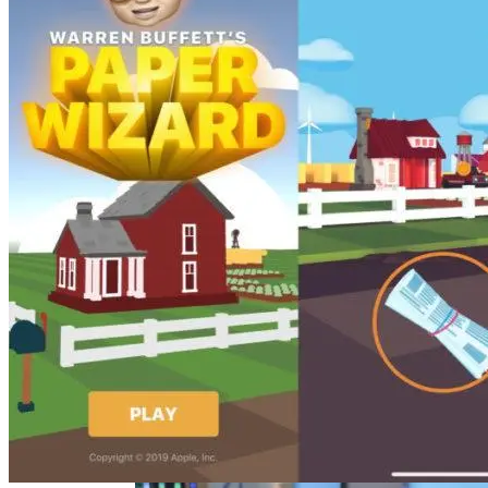
Марина Неёлова Госпитализирована,
Какая Причина Произошедшего
Новое Программное Обеспечение С
Открытым Исходным Кодом Делает
Модели ИИ Легче И Экологичнее