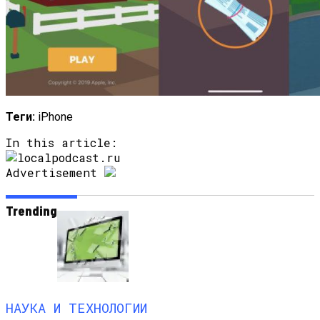
Как Состояние Сына Михаила
Ефремова, Который Выпал Из Окна
Ученые-Компьютерщики Изобрели
Простой Метод Ускорения Очистки
Теги:
iPhone
Кэша
In this article:
Advertisement
Trending
НАУКА И ТЕХНОЛОГИИ