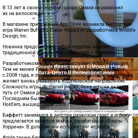
В 13 лет в своем родном городе Омаха он развозил
их на велосипеде.
В магазине приложений App Store возникла бесплатная
Звезды, Которые Трагически Погибли,
игра Warren Buffett’s Paper Wizard от разработчика Wildlife
Стремясь К Вечной Молодости
Design, Inc.
Новинка представляет собой подобие версии
традиционной аркады Atari 1985 года — Paperboy.
Разработчиком в App Store выступает Wildlife Designs.
Google Инвестирует $1 Млрд В Новый
Тем не менее Paper Wizard стала первой игрой Apple
Дата-Центр В Великобритании
с 2008 года, и это может сигнализировать, что компания
желает вновь развивать издательское направление.
Сложность игры поэтапно растёт, пока игроки делают
путь от Омахи до штаб-квартиры Apple в Купертино.
Последним было приложение для игры в покер Texas
Hold’em, вышедшее в 2008 г.
Баффетт занимался в детстве развозом газет и игроку
предлагается заняться тем же, зарабатывая «Баксы
Уоррена». В дополнении есть рейтинг игроков.
Apple также берет на себя обязательства заниматься