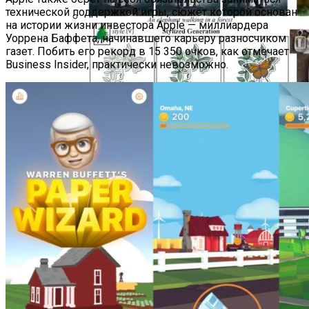
технической поддержкой игры, сюжет которой основан
на истории жизни инвестора Apple — миллиардера
Уоррена Баффета, начинавшего карьеру разносчиком
Продолжение Сериала «Счастливы
газет. Побить его рекорд в 15 350 очков, как отмечает
Вместе»: Когда Выйдет, Кто Из Актёров
Business Insider, практически невозможно.
Будет Играть, Как Сложилась Судьба
Артистов
Google Объявляет О Разработке Lumiere,
Генератора Текста В Видео