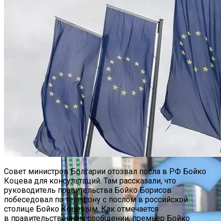
Марина Неёлова Госпитализирована,
Какая Причина Произошедшего
Новое Программное Обеспечение С
Открытым Исходным Кодом Делает
Модели ИИ Легче И Экологичнее
Совет министров Болгарии отозвал посла в РФ Бойко
Коцева для консультаций. Там рассказали, что
руководитель правительства Бойко Борисов
побеседовал по телефону с послом в российской
столице Бойко Коцевым. Как отмечается
в правительственном сообщении, премьер Бойко