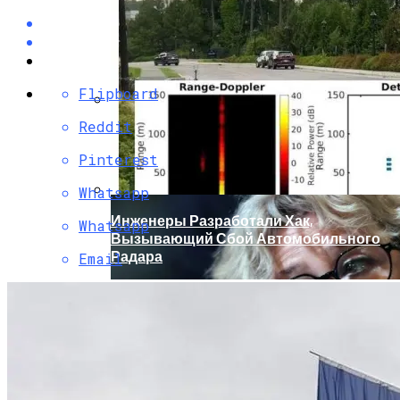
Flipboard
Reddit
Кто Из Знаменитостей Умер В 2023 Году:
Юдашкин, Колесников, Чурикова,
Pinterest
Зайцев И Другие – От Чего Скончались
Whatsapp
Инженеры Разработали Хак,
Whatsapp
Вызывающий Сбой Автомобильного
Радара
Email