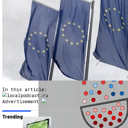
Продолжение Сериала «Счастливы
Вместе»: Когда Выйдет, Кто Из Актёров
Будет Играть, Как Сложилась Судьба
Артистов
Google Объявляет О Разработке Lumiere,
Генератора Текста В Видео
In this article:
Advertisement
Trending