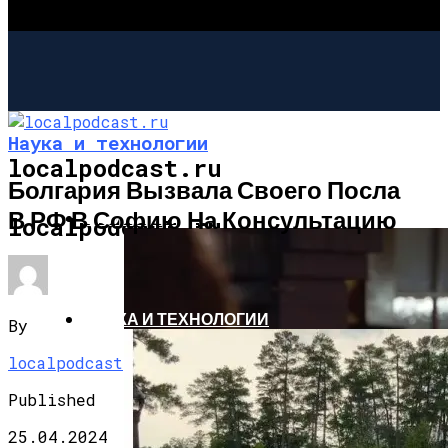
Наука и технологии
localpodcast.ru
Болгария Вызвала Своего Посла
В РФ В Софию На Консультацию
ШОУ-БИЗНЕС
localpodcast.ru
НАУКА И ТЕХНОЛОГИИ
By
localpodcast
Published
25.04.2024