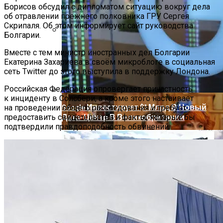
Борисов обсудил с дипломатом ситуацию вокруг дела
об отравлении прежнего полковника ГРУ Сергея
Скрипаля. Об этом информирует сайт руководства
Болгарии.
Звезды, Которые Трагически Погибли,
Вместе с тем министр иностранных дел Болгарии
Стремясь К Вечной Молодости
Екатерина Захариева в своём микроблоге в социальная
сеть Twitter до этого выступила в поддержку Лондона.
Российская Федерация опровергает причастность
к инциденту в Солсбери, а кроме этого настаивает
Google Инвестирует $1 Млрд В Новый
на проведении общего расследования и требует
Дата-Центр В Великобритании
предоставить свидетельства и факты, которые бы
подтвердили правдоподобность обвинений.