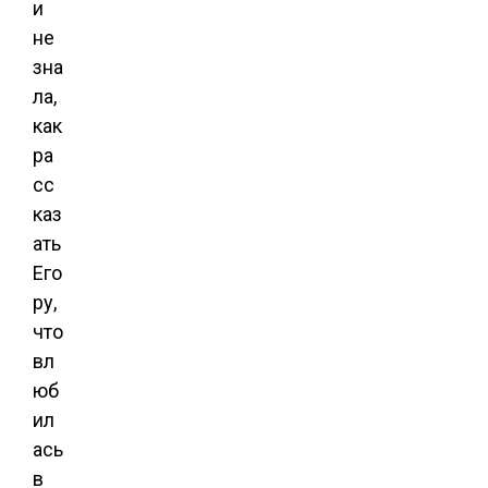
и
не
зна
ла,
как
ра
сс
каз
ать
Его
ру,
что
вл
юб
ил
ась
в