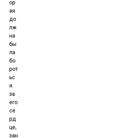
ор
ая
до
лж
на
бы
ла
бо
рот
ьс
я
за
его
се
рд
це,
зан