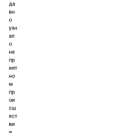
да
вн
о
узн
ал
о
не
пр
ият
но
м
пр
ои
сш
ест
ви
и.