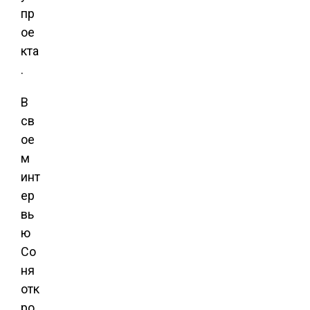
пр
ое
кта
.
В
св
ое
м
инт
ер
вь
ю
Со
ня
отк
ро