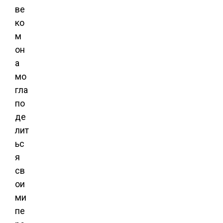
ве
ко
м
он
а
мо
гла
по
де
лит
ьс
я
св
ои
ми
пе