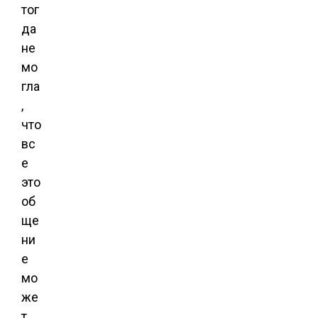
тог
да
не
мо
гла
,
что
вс
е
это
об
ще
ни
е
мо
же
т