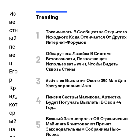
Из
Trending
ве
стн
Токсичность В Сообществе Открытого
Исходного Кода Отличается От Других
ый
Интернет-Форумов
пе
Обнаружена Лазейка В Системе
ве
Безопасности, Позволяющая
ц
Использовать Wi-Fi, Чтобы Видеть
Сквозь Стены
Его
р
Activision Выплатит Около $50 Млн Для
Урегулирования Иска
Кр
ид,
Пенсия Сестры Маликова: Артистка
Будет Получать Выплаты В Свои 44
кот
Года
ор
Важный Законопроект Об Ограничении
ый
Майнинга Криптовалют Принят
на
Законодательным Собранием Нью-
Йорка