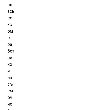
ял
ась
се
кс
ом
с
ра
бот
ни
ко
м
из
съ
ем
оч
но