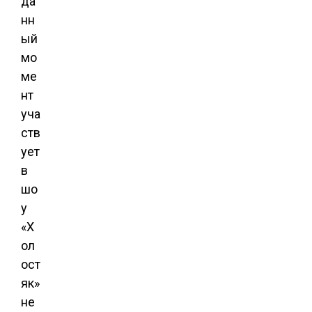
да
нн
ый
мо
ме
нт
уча
ств
ует
в
шо
у
«Х
ол
ост
як»
не