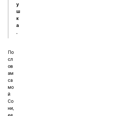
у
ш
к
а
.
По
сл
ов
ам
са
мо
й
Со
ни,
ее