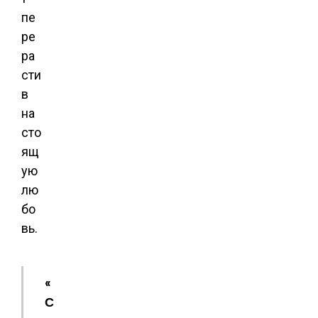
пе
ре
ра
сти
в
на
сто
ящ
ую
лю
бо
вь.
«
С