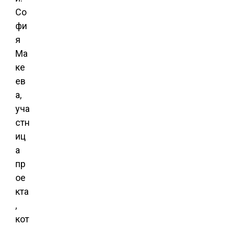
Со
фи
я
Ма
ке
ев
а,
уча
стн
иц
а
пр
ое
кта
,
кот