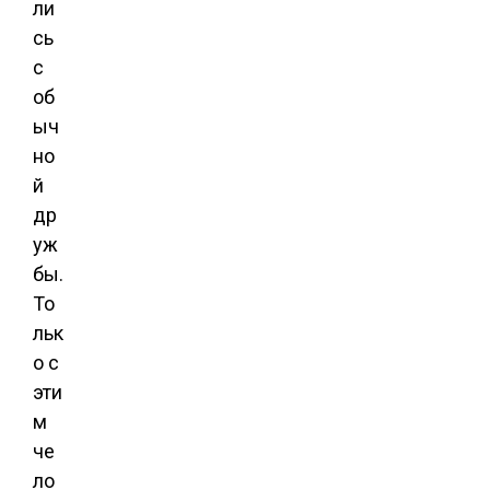
ли
сь
с
об
ыч
но
й
др
уж
бы.
То
льк
о с
эти
м
че
ло