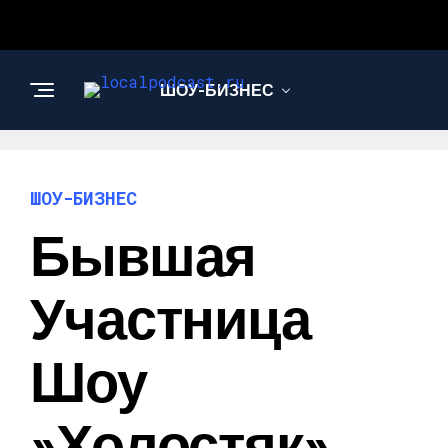
ШОУ-БИЗНЕС
НАУКА И
ТЕХНОЛОГИИ
ШОУ-БИЗНЕС
Бывшая
Участница
Шоу
»Холостяк»