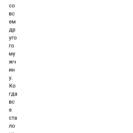
со
вс
ем
др
уго
го
му
жч
ин
у.
Ко
гда
вс
е
ста
ло