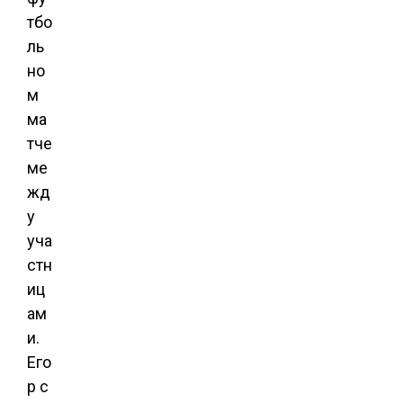
тбо
ль
но
м
ма
тче
ме
жд
у
уча
стн
иц
ам
и.
Его
р с