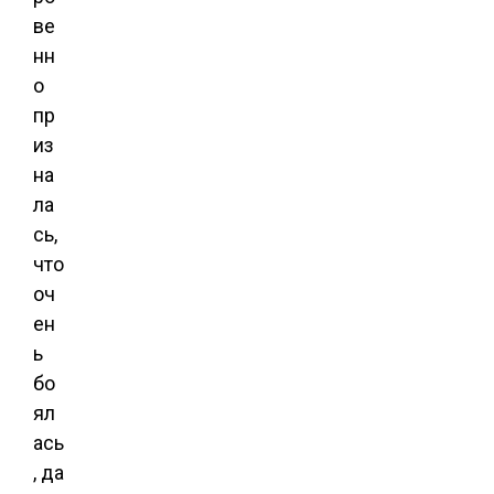
ве
нн
о
пр
из
на
ла
сь,
что
оч
ен
ь
бо
ял
ась
, да