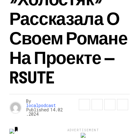
Рассказала О
Своем Романе
На Проекте —
RSUTE
By
localpodcast
Published
14.02
.2024
ADVERTISEMENT