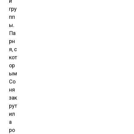
й
гру
пп
ы.
Па
рн
я, с
кот
ор
ым
Со
ня
зак
рут
ил
а
ро