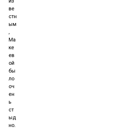
из
ве
стн
ым
,
Ма
ке
ев
ой
бы
ло
оч
ен
ь
ст
ыд
но.