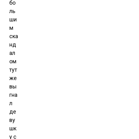
бо
ль
ши
м
ска
нд
ал
ом
тут
же
вы
гна
л
де
ву
шк
у с