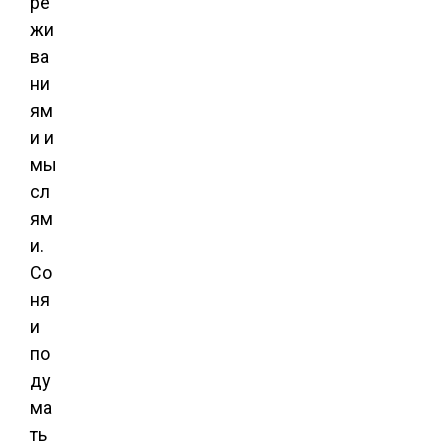
ре
жи
ва
ни
ям
и и
мы
сл
ям
и.
Со
ня
и
по
ду
ма
ть