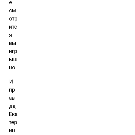
е
см
отр
итс
я
вы
игр
ыш
но.
И
пр
ав
да,
Ека
тер
ин