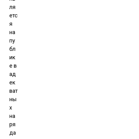
ля
етс
я
на
пу
бл
ик
е в
ад
ек
ват
ны
х
на
ря
да