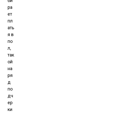
би
ра
ет
пл
ать
я в
по
л,
так
ой
на
ря
д
по
дч
ер
ки