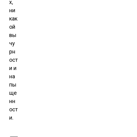
х,
ни
как
ой
вы
чу
рн
ост
и и
на
пы
ще
нн
ост
и.