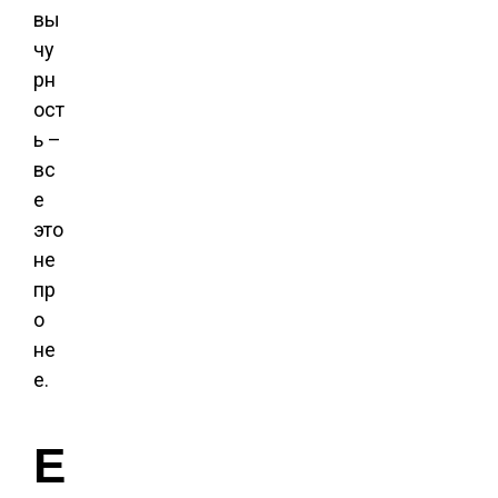
вы
чу
рн
ост
ь –
вс
е
это
не
пр
о
не
е.
Е