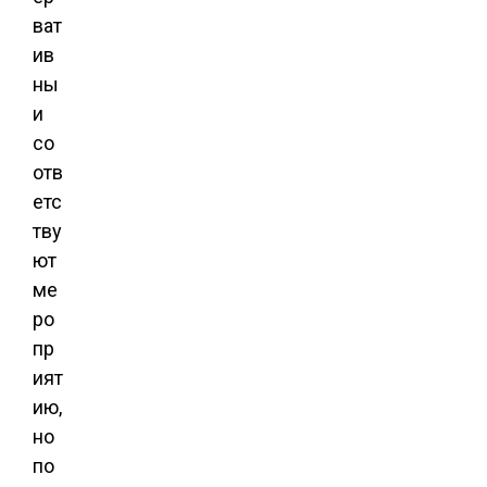
ват
ив
ны
и
со
отв
етс
тву
ют
ме
ро
пр
ият
ию,
но
по