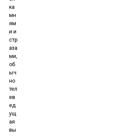
ка
мн
ям
и и
стр
аза
ми,
об
ыч
но
тел
ев
ед
ущ
ая
вы