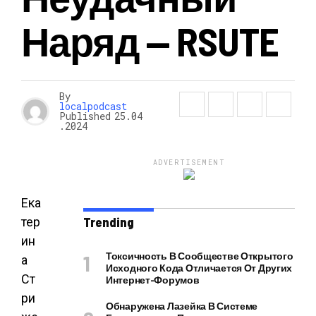
Наряд — RSUTE
By
localpodcast
Published
25.04
.2024
ADVERTISEMENT
Ека
тер
Trending
ин
Токсичность В Сообществе Открытого
а
Исходного Кода Отличается От Других
Ст
Интернет-Форумов
ри
Обнаружена Лазейка В Системе