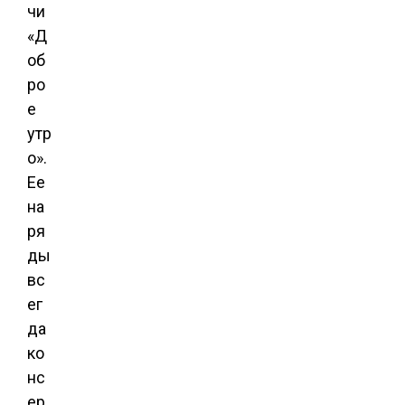
чи
«Д
об
ро
е
утр
о».
Ее
на
ря
ды
вс
ег
да
ко
нс
ер