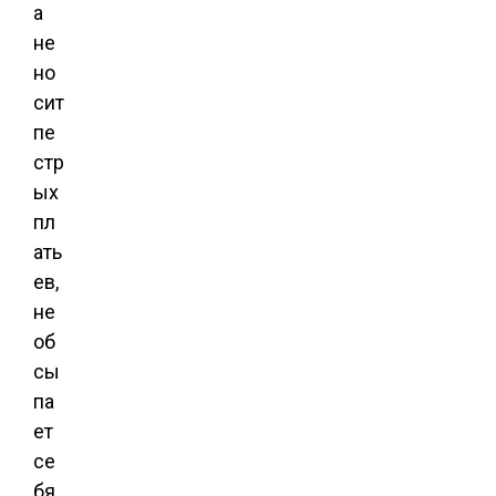
а
не
но
сит
пе
стр
ых
пл
ать
ев,
не
об
сы
па
ет
се
бя