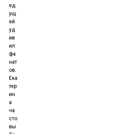
ед
ущ
ей
уд
ив
ил
фа
нат
ов.
Ека
тер
ин
а
ча
сто
вы