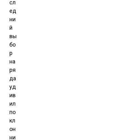
сл
ед
ни
й
вы
бо
р
на
ря
да
уд
ив
ил
по
кл
он
ни