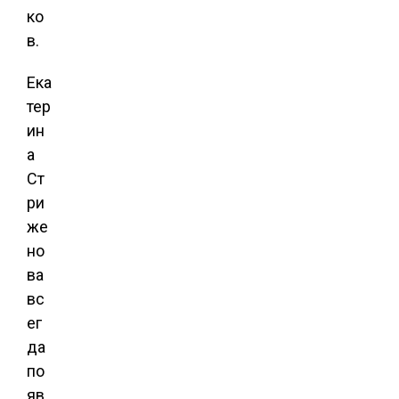
ко
в.
Ека
тер
ин
а
Ст
ри
же
но
ва
вс
ег
да
по
яв