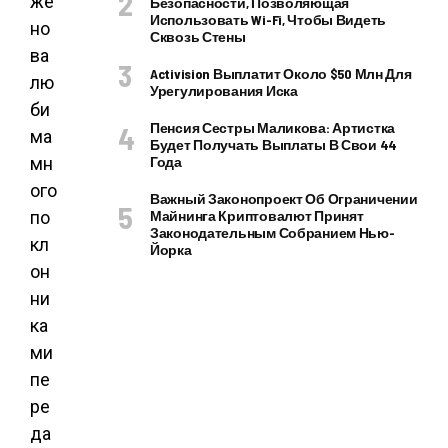
же
Безопасности, Позволяющая
Использовать Wi-Fi, Чтобы Видеть
но
Сквозь Стены
ва
Activision Выплатит Около $50 Млн Для
лю
Урегулирования Иска
би
Пенсия Сестры Маликова: Артистка
ма
Будет Получать Выплаты В Свои 44
мн
Года
ого
Важный Законопроект Об Ограничении
по
Майнинга Криптовалют Принят
Законодательным Собранием Нью-
кл
Йорка
он
ни
ка
ми
пе
ре
да