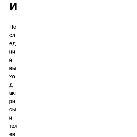
и
По
сл
ед
ни
й
вы
хо
д
акт
ри
сы
и
тел
ев