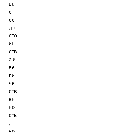
ва
ет
ее
до
сто
ин
ств
а и
ве
ли
че
ств
ен
но
сть
,
но,