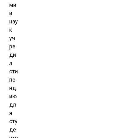
ми
и
нау
к
уч
ре
ди
л
сти
пе
нд
ию
дл
я
сту
де
нто