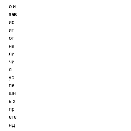
о и
зав
ис
ит
от
на
ли
чи
я
ус
пе
шн
ых
пр
ете
нд