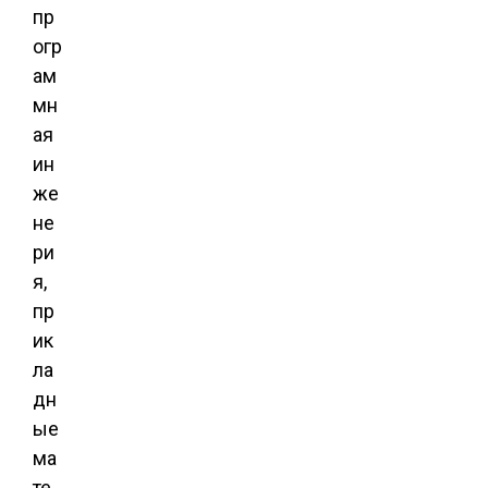
пр
огр
ам
мн
ая
ин
же
не
ри
я,
пр
ик
ла
дн
ые
ма
те