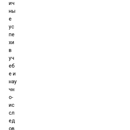
ич
ны
е
ус
пе
хи
в
уч
еб
е и
нау
чн
о-
ис
сл
ед
ов