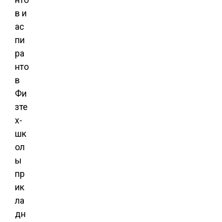
в и
ас
пи
ра
нто
в
Фи
зте
х-
шк
ол
ы
пр
ик
ла
дн