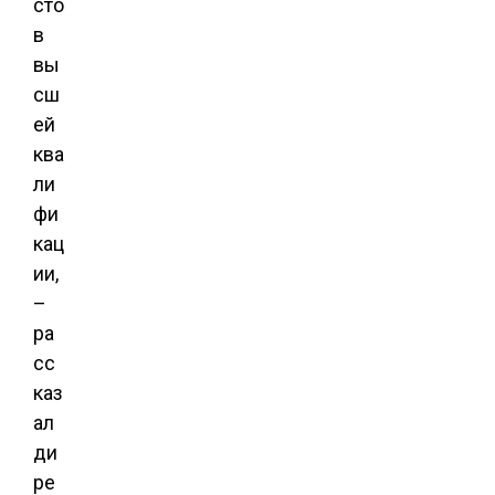
сто
в
вы
сш
ей
ква
ли
фи
кац
ии,
–
ра
сс
каз
ал
ди
ре