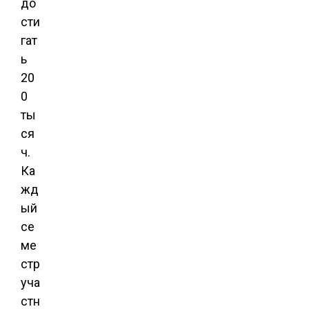
до
сти
гат
ь
20
0
ты
ся
ч.
Ка
жд
ый
се
ме
стр
уча
стн