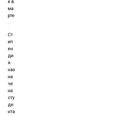
е в
ма
рте
.
Ст
ип
ен
ди
я
наз
на
че
на
сту
де
нта