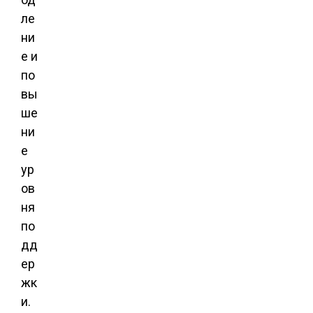
ле
ни
е и
по
вы
ше
ни
е
ур
ов
ня
по
дд
ер
жк
и.