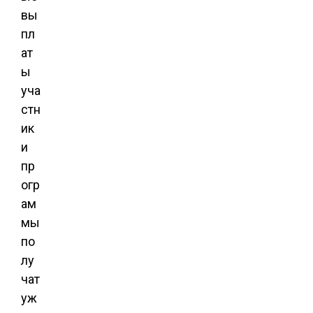
вы
пл
ат
ы
уча
стн
ик
и
пр
огр
ам
мы
по
лу
чат
уж