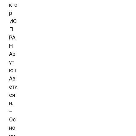
кто
р
ИС
П
РА
Н
Ар
ут
юн
Ав
ети
ся
н.
–
Ос
но
вн