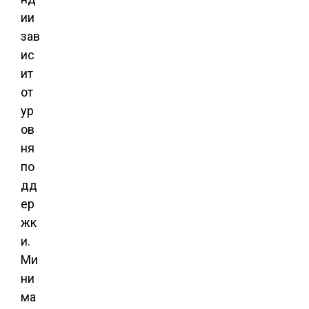
ии
зав
ис
ит
от
ур
ов
ня
по
дд
ер
жк
и.
Ми
ни
ма