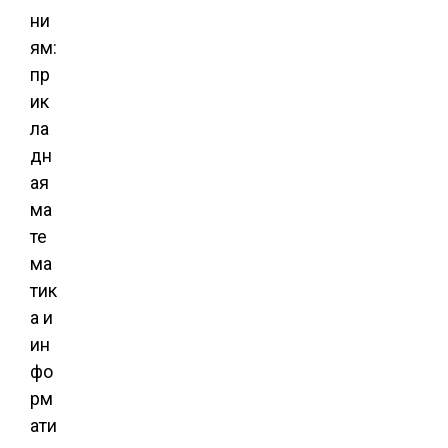
ни
ям:
пр
ик
ла
дн
ая
ма
те
ма
тик
а и
ин
фо
рм
ати