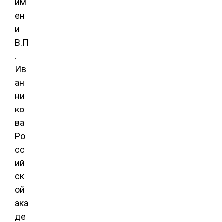
им
ен
и
В.П
.
Ив
ан
ни
ко
ва
Ро
сс
ий
ск
ой
ака
де