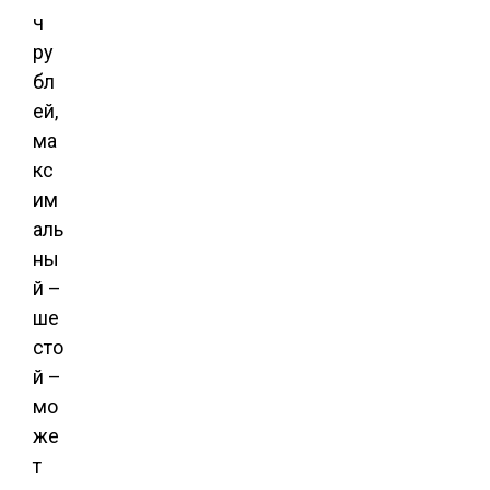
ч
ру
бл
ей,
ма
кс
им
аль
ны
й –
ше
сто
й –
мо
же
т