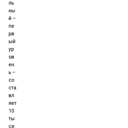
ль
ны
й –
пе
рв
ый
ур
ов
ен
ь –
со
ста
вл
яет
10
ты
ся