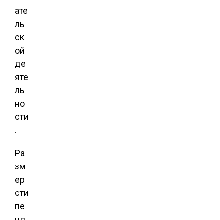
ате
ль
ск
ой
де
яте
ль
но
сти
.
Ра
зм
ер
сти
пе
нд