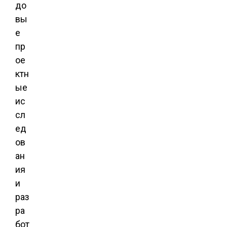
до
вы
е
пр
ое
ктн
ые
ис
сл
ед
ов
ан
ия
и
раз
ра
бот