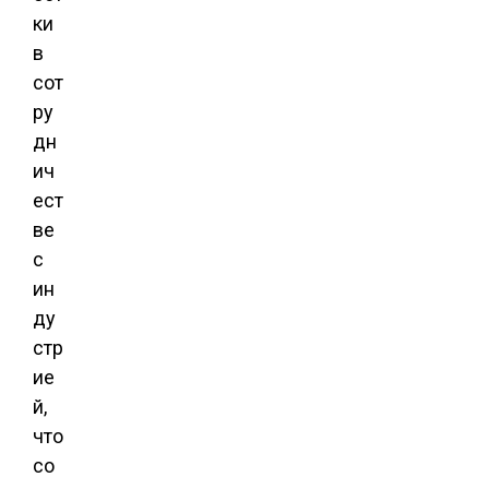
ки
в
сот
ру
дн
ич
ест
ве
с
ин
ду
стр
ие
й,
что
со