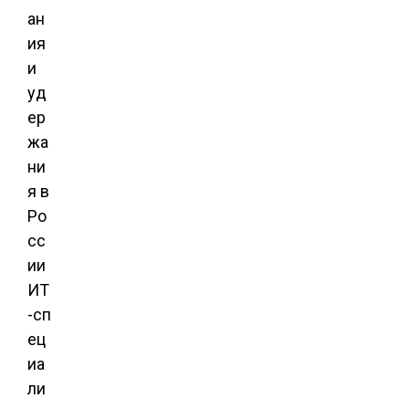
ан
ия
и
уд
ер
жа
ни
я в
Ро
сс
ии
ИТ
-сп
ец
иа
ли