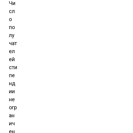
Чи
сл
о
по
лу
чат
ел
ей
сти
пе
нд
ии
не
огр
ан
ич
ен