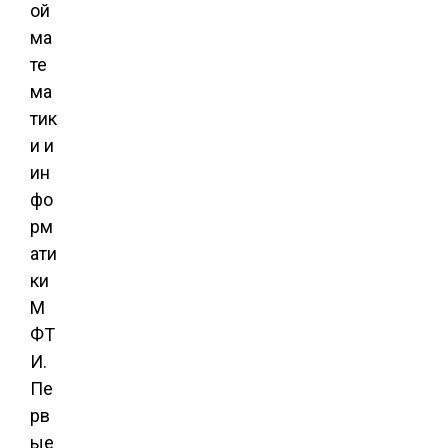
ой
ма
те
ма
тик
и и
ин
фо
рм
ати
ки
М
ФТ
И.
Пе
рв
ые