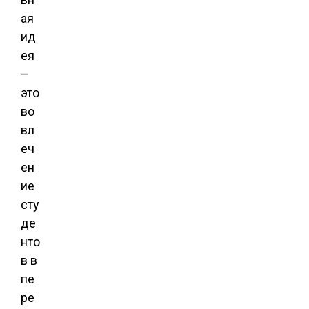
ая
ид
ея
–
это
во
вл
еч
ен
ие
сту
де
нто
в в
пе
ре