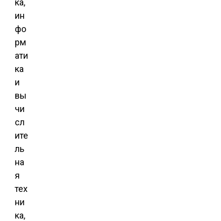
ка,
ин
фо
рм
ати
ка
и
вы
чи
сл
ите
ль
на
я
тех
ни
ка,