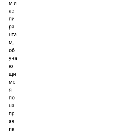
м и
ас
пи
ра
нта
м,
об
уча
ю
щи
мс
я
по
на
пр
ав
ле