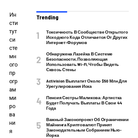
Ин
Trending
сти
тут
Токсичность В Сообществе Открытого
Исходного Кода Отличается От Других
си
Интернет-Форумов
сте
Обнаружена Лазейка В Системе
мн
Безопасности, Позволяющая
ого
Использовать Wi-Fi, Чтобы Видеть
Сквозь Стены
пр
огр
Activision Выплатит Около $50 Млн Для
Урегулирования Иска
ам
ми
Пенсия Сестры Маликова: Артистка
Будет Получать Выплаты В Свои 44
ро
Года
ва
Важный Законопроект Об Ограничении
ни
Майнинга Криптовалют Принят
Законодательным Собранием Нью-
я
Йорка