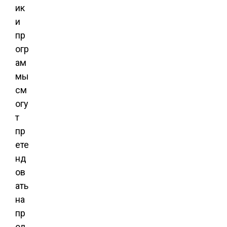
ик
и
пр
огр
ам
мы
см
огу
т
пр
ете
нд
ов
ать
на
пр
од