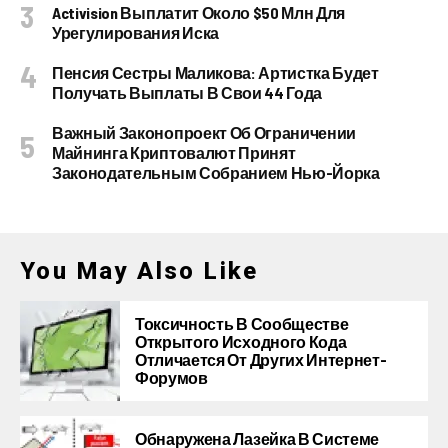
Activision Выплатит Около $50 Млн Для
Урегулирования Иска
Пенсия Сестры Маликова: Артистка Будет
Получать Выплаты В Свои 44 Года
Важный Законопроект Об Ограничении
Майнинга Криптовалют Принят
Законодательным Собранием Нью-Йорка
You May Also Like
Токсичность В Сообществе
Открытого Исходного Кода
Отличается От Других Интернет-
Форумов
Обнаружена Лазейка В Системе