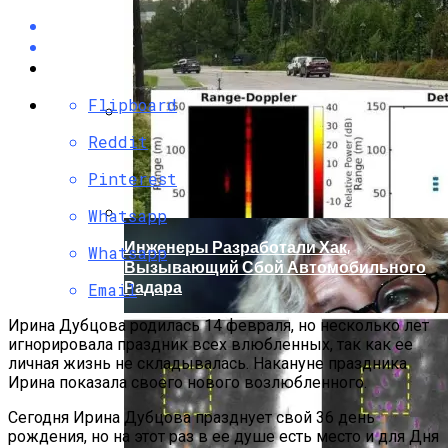
Flipboard
Reddit
Кто Из Знаменитостей Умер В 2023 Году:
Юдашкин, Колесников, Чурикова,
Pinterest
Зайцев И Другие – От Чего Скончались
Whatsapp
Инженеры Разработали Хак,
Whatsapp
Вызывающий Сбой Автомобильного
Радара
Email
Ирина Дубцова родилась 14 февраля, но несколько лет
игнорировала праздник всех влюбленных, так как ее
личная жизнь не складывалась. Накануне праздника
Ирина показала своего нового возлюбленного.
Сегодня Ирина Дубцова празднует свой 36 день
рождения, но на этот раз в ее душе есть место и для Дня