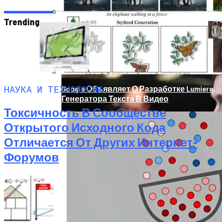
Trending
Продолжение Сериала «Счастливы
Вместе»: Когда Выйдет, Кто Из Актёров
Будет Играть, Как Сложилась Судьба
Артистов
НАУКА И ТЕХНОЛОГИИ
Google Объявляет О Разработке Lumiere,
Генератора Текста В Видео
Токсичность В Сообществе
Открытого Исходного Кода
Отличается От Других Интернет-
Форумов