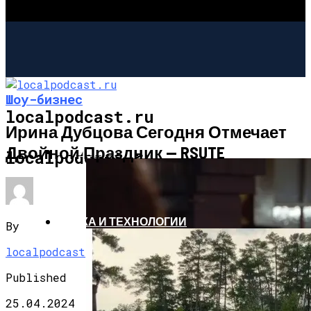
Шоу-бизнес
localpodcast.ru
Ирина Дубцова Сегодня Отмечает
Двойной Праздник — RSUTE
ШОУ-БИЗНЕС
localpodcast.ru
НАУКА И ТЕХНОЛОГИИ
By
localpodcast
Published
25.04.2024