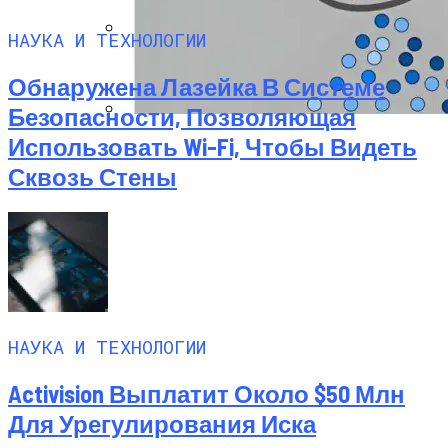
НАУКА И ТЕХНОЛОГИИ
Как Состояние Сына Михаила
Обнаружена Лазейка В Системе
Ефремова, Который Выпал Из Окна
Безопасности, Позволяющая
Использовать Wi-Fi, Чтобы Видеть
Ученые-Компьютерщики Изобрели
Простой Метод Ускорения Очистки
Сквозь Стены
Кэша
НАУКА И ТЕХНОЛОГИИ
Activision Выплатит Около $50 Млн
Для Урегулирования Иска