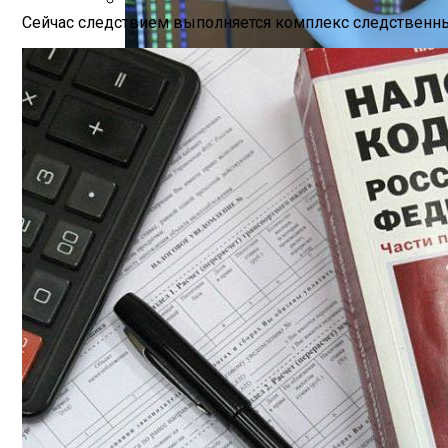
Сейчас следствием выполняется комплекс следственны
Звезды, Которые Трагически Погибли, 
Google Инвестирует $1 Млрд В Новый Да
Продолжение Сериала «Счастливы Вмест