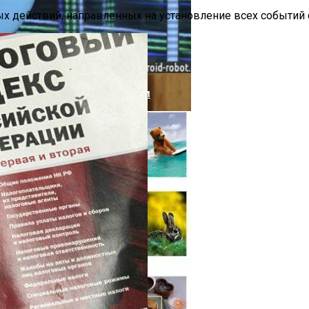
х действий, направленных на установление всех событий
Стремясь К Вечной Молодости
та-Центр В Великобритании
е»: Когда Выйдет, Кто Из Актёров Будет Играть, Как 