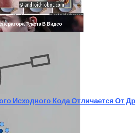
Генератора Текста В Видео
ого Исходного Кода Отличается От Д
, Который Выпал Из Окна