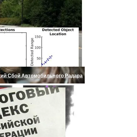
 Юдашкин, Колесников, Чурикова, Зайцев И Другие – От 
ий Сбой Автомобильного Радара