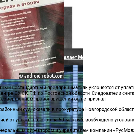
акая Причина Произошедшего
рытым Исходным Кодом Делает Модели ИИ Легче И Эко
тный нестандартный предприниматель уклоняется от уплаты
ентре СУ СК РФ по Ростовской области. Следователи считаю
 совершённом правонарушении он не признал.
районный суд, сказали в прокуратуре Новгородской област
ией от уплаты налогов на 60 млн руб. возбуждено уголовно
еральным директором и учредителем компании «РусМол» 