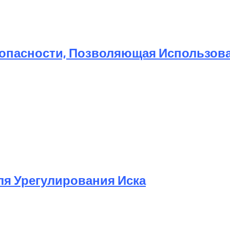
той Метод Ускорения Очистки Кэша
опасности, Позволяющая Использоват
Для Урегулирования Иска