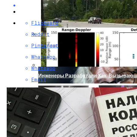
Flipboard
Reddit
Кто Из Знаменитостей Умер В 2023 Году:
Pinterest
Whatsapp
Whatsapp
Инженеры Разработали Хак, Вызывающ
Email