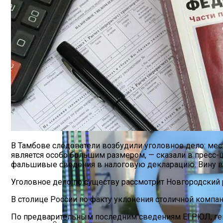
Марина Неёлова Госпитализирована, К
Новое Программное Обеспечение С Отк
В Тамбове следователи возбудили уголовное дело: мес
является особо большим размером, — сказали в пресс-ц
фальшивые сведения в налоговую декларацию. Вину в
Уголовное дело по существу рассмотрит Новгородский 
В столице России по факту уклонения столичной компан
По предварительным последним сведениям ЕГРЮЛ, ген