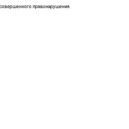
 совершенного правонарушения.
Сложилась Судьба Артистов