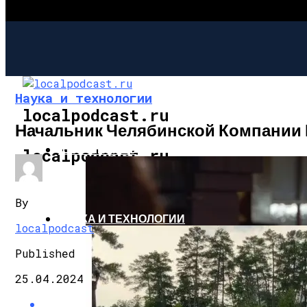
Наука и технологии
localpodcast.ru
Начальник Челябинской Компании 
ШОУ-БИЗНЕС
localpodcast.ru
By
НАУКА И ТЕХНОЛОГИИ
localpodcast
Published
25.04.2024