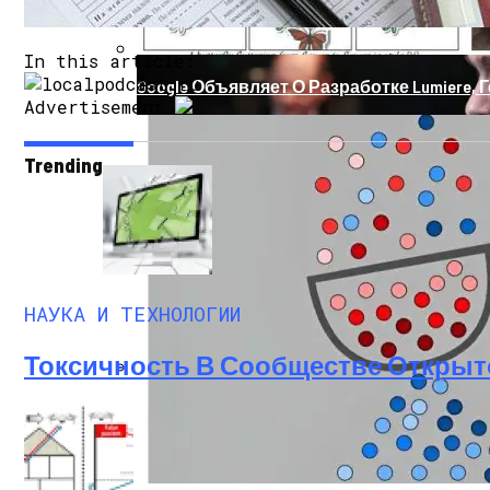
In this article:
Google Объявляет О Разработке Lumiere, 
Advertisement
Trending
НАУКА И ТЕХНОЛОГИИ
Токсичность В Сообществе Открыт
Как Состояние Сына Михаила Ефремова