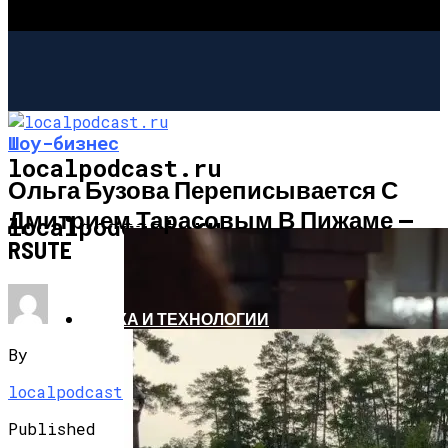
Шоу-бизнес
localpodcast.ru
Ольга Бузова Переписывается С
Дмитрием Тарасовым В Пижаме —
ШОУ-БИЗНЕС
localpodcast.ru
RSUTE
НАУКА И ТЕХНОЛОГИИ
By
localpodcast
Published