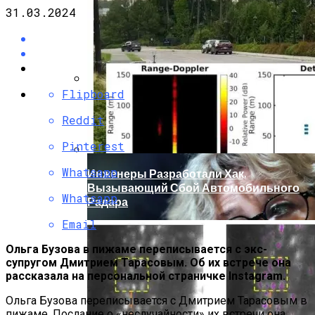
31.03.2024
Flipboard
Кто Из Знаменитостей Умер В 2023 Году:
Юдашкин, Колесников, Чурикова,
Reddit
Зайцев И Другие – От Чего Скончались
Pinterest
Whatsapp
Инженеры Разработали Хак,
Вызывающий Сбой Автомобильного
Whatsapp
Радара
Email
Ольга Бузова в пижаме переписывается с экс-
супругом Дмитрием Тарасовым. Об их встрече она
рассказала на персональной страничке Instagram.
Ольга Бузова переписывается с Дмитрием Тарасовым в
пижаме. Послание о «неслучайности» их встречи она