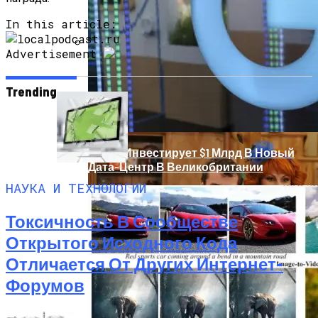
In this article:
Advertisement
Звезды, Которые Трагически Погибли,
Стремясь К Вечной Молодости
Trending
Google Инвестирует $1 Млрд В Новый
Дата-Центр В Великобритании
НАУКА И ТЕХНОЛОГИИ
Токсичность В Сообществе
Открытого Исходного Кода
Отличается От Других Интернет-
Форумов