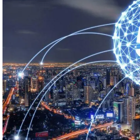
Марина Неёлова Госпитализирована,
Какая Причина Произошедшего
Новое Программное Обеспечение С
Открытым Исходным Кодом Делает
Модели ИИ Легче И Экологичнее