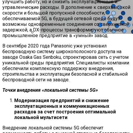
улучшить работу, но и снизить эксплуатационные и
управленческие расходы. В дополнение к сверхвысокой
скорости и большой пропускной способности,
Как Состояние Сына Михаила
обеспечиваемой 5G, в будущей сетевой среде будут
возможны одновременные соединения со сверхнизкой
Ефремова, Который Выпал Из Окна
задержкой, а DX-процессы трансформируют обычное
промышленное предприятие в «умный» завод.
Ученые-Компьютерщики Изобрели
В сентябре 2020 года Panasonic уже установил
Простой Метод Ускорения Очистки
беспроводную систему широкополосного доступа на
Кэша
заводе Osaka Gas Senboku, спроектировав сеть с учетом
уникальной среды предприятия. Специалисты компании
обеспечили комплексную поддержку внедрения,
строительства и эксплуатации безопасной и стабильной
беспроводной сети на заводе.
Точки внедрения «локальной системы 5G»
Модернизация предприятий и снижение
эксплуатационных и коммуникационных
расходов за счет построения оптимальной
локальной мультисети
Внедрение локальной системы 5G обеспечит