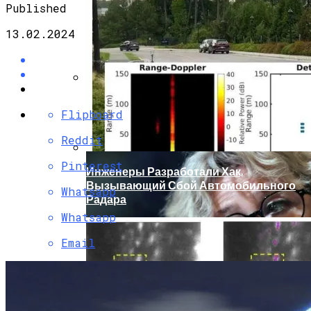
Published
13.02.2024
Кто Из Знаменитостей Умер В 2023 Году:
Flipboard
Юдашкин, Колесников, Чурикова,
Зайцев И Другие – От Чего Скончались
Reddit
Pinterest
Инженеры Разработали Хак,
Вызывающий Сбой Автомобильного
Whatsapp
Радара
Whatsapp
Email