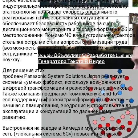
Спрос на локальные мультисервисные сети в
индустриальном секторе постоянно растет, поскольку
эта технология повышает скорость оперативного
реагирования при чрезвычайных ситуациях и
Продолжение Сериала «Счастливы
обеспечивает безопасность работников за счет
Вместе»: Когда Выйдет, Кто Из Актёров
дистанционного мониторинга и сбора информации об их
Будет Играть, Как Сложилась Судьба
местоположении.
Помимо ЧС в индустриальном секторе
Артистов
столь же острыми стали вопросы оптимизации труда
(возможность выполнять работу меньшим числом
сотрудников — ввиду старения населения) и передачи
Google Объявляет О Разработке Lumiere,
ноу-хау.
Генератора Текста В Видео
Для решения этих
проблем Panasonic System Solutions Japan реализует
системы «умных фабрик», используя возможности
цифровой трансформации и разнообразных датчиков.
Также компания предлагает комплексную end-to-
end поддержку цифровой трансформации на местах –
начиная с планирования, внедрения и строительства до
эксплуатации и консультаций по дальнейшему
развитию.
Выстроенная на заводе в Химедзи мультисервисная
сеть («локальная система 5G») позволит не только