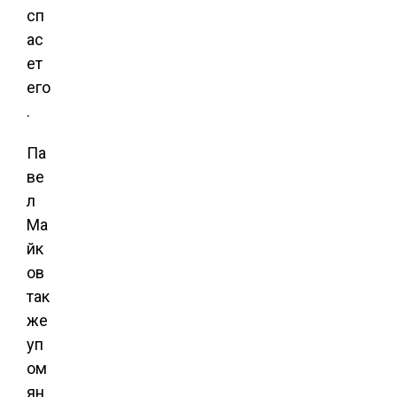
сп
ас
ет
его
.
Па
ве
л
Ма
йк
ов
так
же
уп
ом
ян