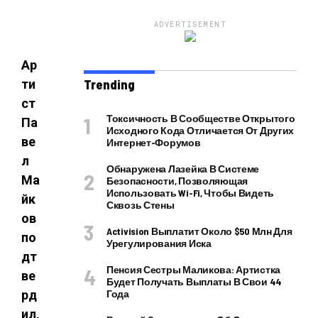
ADVERTISEMENT
Ар
ти
Trending
ст
Токсичность В Сообществе Открытого
Па
Исходного Кода Отличается От Других
ве
Интернет-Форумов
л
Обнаружена Лазейка В Системе
Ма
Безопасности, Позволяющая
Использовать Wi-Fi, Чтобы Видеть
йк
Сквозь Стены
ов
Activision Выплатит Около $50 Млн Для
по
Урегулирования Иска
дт
Пенсия Сестры Маликова: Артистка
ве
Будет Получать Выплаты В Свои 44
рд
Года
ил,