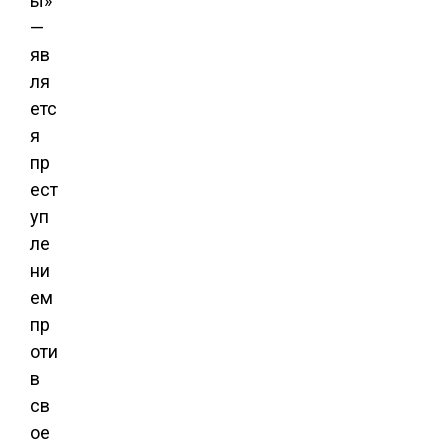
ы»
—
яв
ля
етс
я
пр
ест
уп
ле
ни
ем
пр
оти
в
св
ое