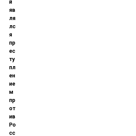
й
яв
ля
лс
я
пр
ес
ту
пл
ен
ие
м
пр
от
ив
Ро
сс