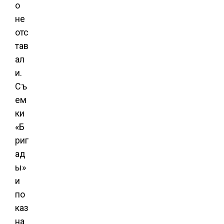
о
не
отс
тав
ал
и.
Съ
ем
ки
«Б
риг
ад
ы»
и
по
каз
на