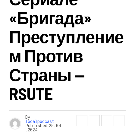
«Бригада»
Преступление
М Против
Страны —
RSUTE
By
localpodcast
Published
25.04
.2024