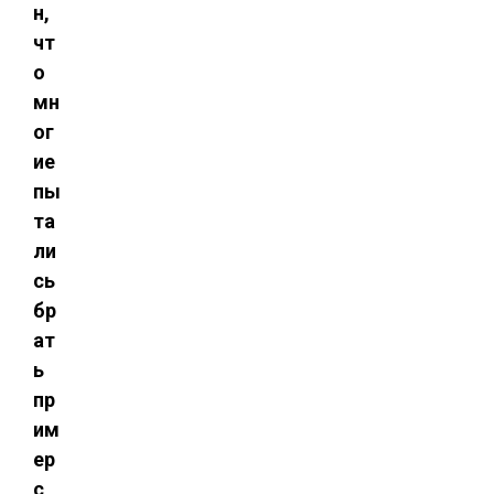
н,
чт
о
мн
ог
ие
пы
та
ли
сь
бр
ат
ь
пр
им
ер
с