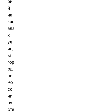
ри
й
на
кан
ала
х
ул
иц
ы
гор
од
ов
Ро
сс
ии
пу
сте