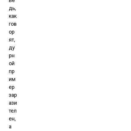
Ве
дь,
как
гов
ор
ят,
ду
рн
ой
пр
им
ер
зар
ази
тел
ен,
а