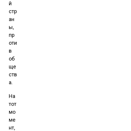
й
стр
ан
ы,
пр
оти
в
об
ще
ств
а.
На
тот
мо
ме
нт,