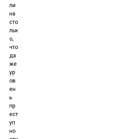
ли
на
сто
льк
о,
что
да
же
ур
ов
ен
ь
пр
ест
уп
но