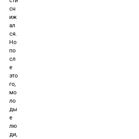
сти
сн
иж
ал
ся.
Но
по
сл
е
это
го,
мо
ло
ды
е
лю
ди,