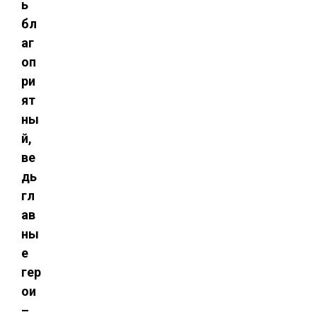
ь
бл
аг
оп
ри
ят
ны
й,
ве
дь
гл
ав
ны
е
гер
ои
–