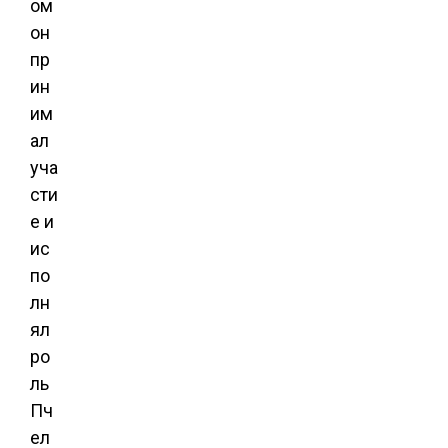
ом
он
пр
ин
им
ал
уча
сти
е и
ис
по
лн
ял
ро
ль
Пч
ел