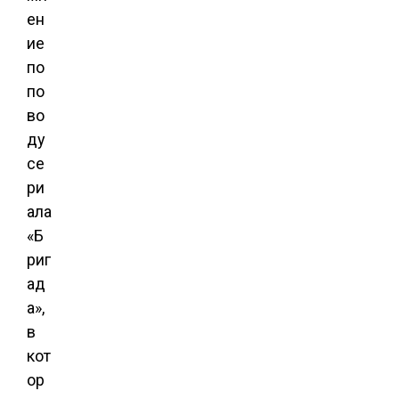
ен
ие
по
по
во
ду
се
ри
ала
«Б
риг
ад
а»,
в
кот
ор