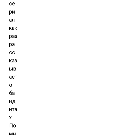
се
ри
ал
как
раз
ра
сс
каз
ыв
ает
о
ба
нд
ита
х.
По
мн