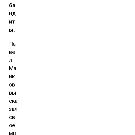
ба
нд
ит
ы.
Па
ве
л
Ма
йк
ов
вы
ска
зал
св
ое
мн