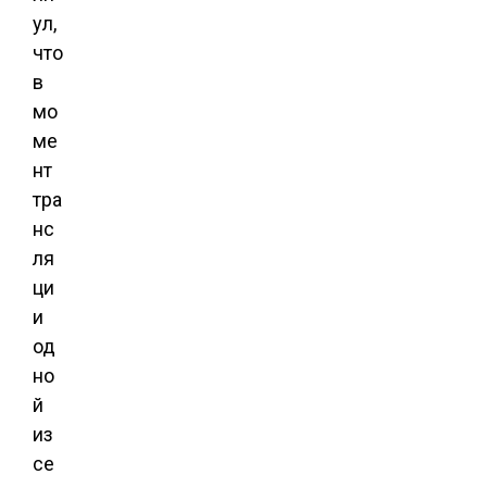
ул,
что
в
мо
ме
нт
тра
нс
ля
ци
и
од
но
й
из
се