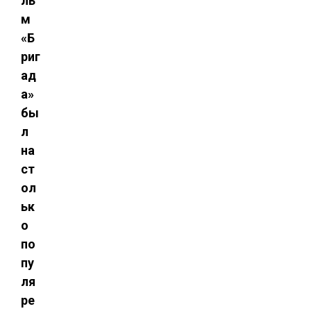
ль
м
«Б
риг
ад
а»
бы
л
на
ст
ол
ьк
о
по
пу
ля
ре