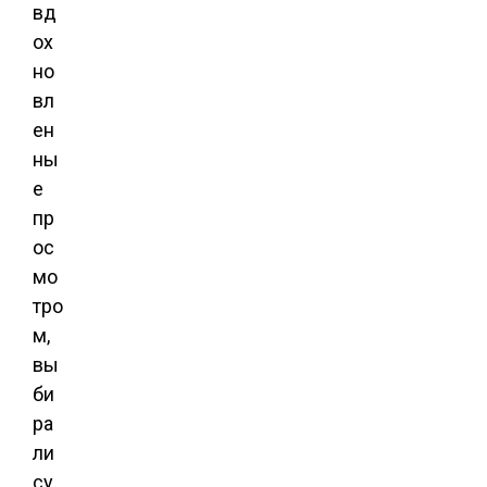
вд
ох
но
вл
ен
ны
е
пр
ос
мо
тро
м,
вы
би
ра
ли
су