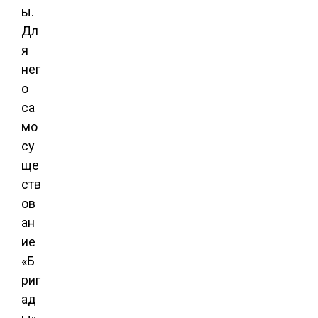
ы.
Дл
я
нег
о
са
мо
су
ще
ств
ов
ан
ие
«Б
риг
ад