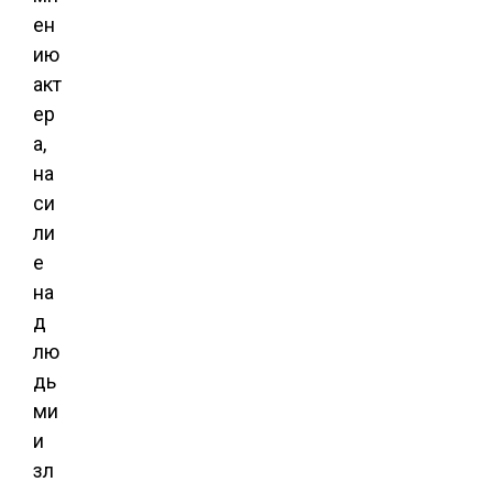
ен
ию
акт
ер
а,
на
си
ли
е
на
д
лю
дь
ми
и
зл