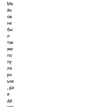
Ма
йк
ов
не
бы
л
так
им
по
пу
ля
рн
ым
, да
и
др
уги