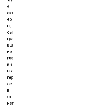
е
акт
ер
ы,
сы
гра
вш
ие
гла
вн
ых
гер
ое
в,
от
нег