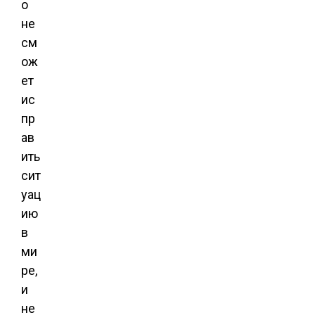
о
не
см
ож
ет
ис
пр
ав
ить
сит
уац
ию
в
ми
ре,
и
не