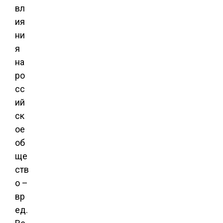
вл
ия
ни
я
на
ро
сс
ий
ск
ое
об
ще
ств
о –
вр
ед.