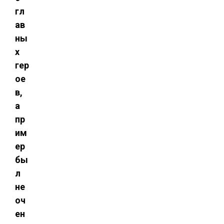
гл
ав
ны
х
гер
ое
в,
а
пр
им
ер
бы
л
не
оч
ен