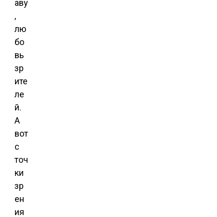
аву
,
лю
бо
вь
зр
ите
ле
й.
А
вот
с
точ
ки
зр
ен
ия