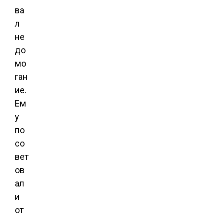
ва
л
не
до
мо
ган
ие.
Ем
у
по
со
вет
ов
ал
и
от