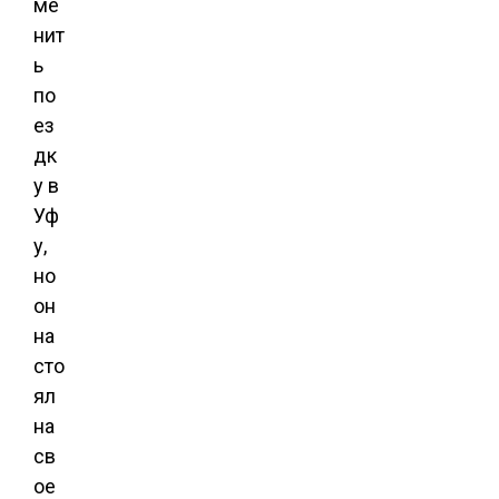
ме
нит
ь
по
ез
дк
у в
Уф
у,
но
он
на
сто
ял
на
св
ое