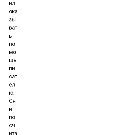
ил
ока
зы
ват
ь
по
мо
щь
пи
сат
ел
ю.
Он
и
по
сч
ита