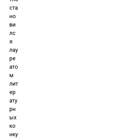
ста
но
ви
лс
я
лау
ре
ато
м
лит
ер
ату
рн
ых
ко
нку