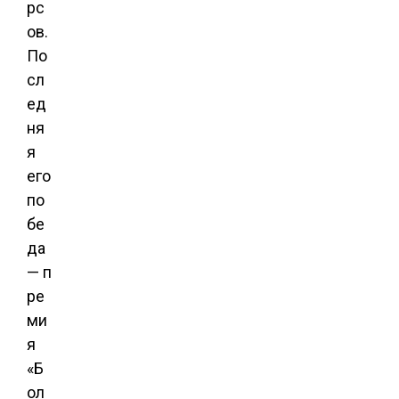
рс
ов.
По
сл
ед
ня
я
его
по
бе
да
— п
ре
ми
я
«Б
ол