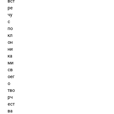
вст
ре
чу
с
по
кл
он
ни
ка
ми
св
оег
о
тво
рч
ест
ва