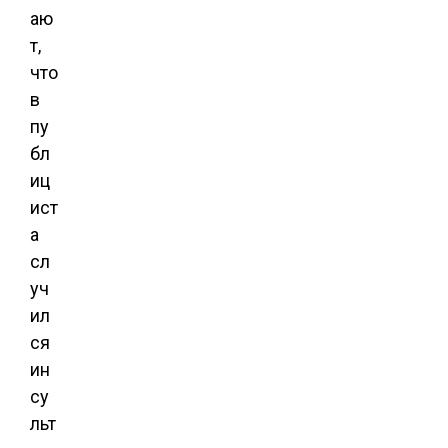
аю
т,
что
в
пу
бл
иц
ист
а
сл
уч
ил
ся
ин
су
льт