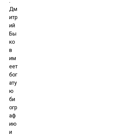
.
Дм
итр
ий
Бы
ко
в
им
еет
бог
ату
ю
би
огр
аф
ию
и