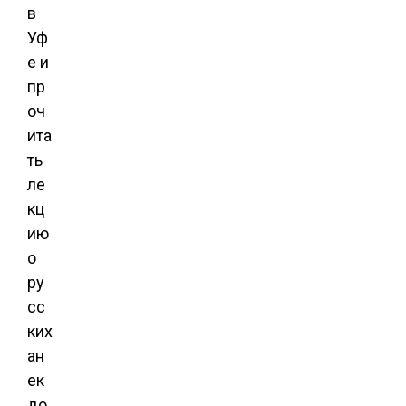
в
Уф
е и
пр
оч
ита
ть
ле
кц
ию
о
ру
сс
ких
ан
ек
до