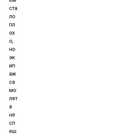
ста
ло
пл
ох
о,
но
эк
ип
аж
са
мо
лет
а
не
сп
еш