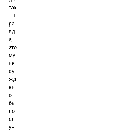
тах
. П
ра
вд
а,
это
му
не
су
жд
ен
о
бы
ло
сл
уч