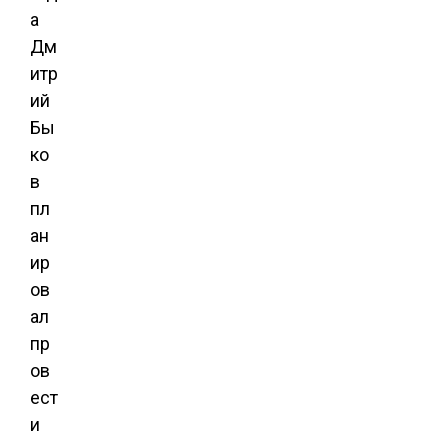
а
Дм
итр
ий
Бы
ко
в
пл
ан
ир
ов
ал
пр
ов
ест
и