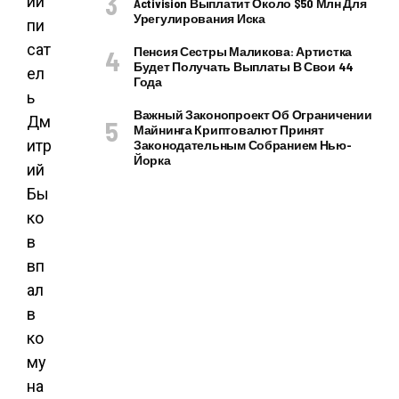
ий
Activision Выплатит Около $50 Млн Для
Урегулирования Иска
пи
сат
Пенсия Сестры Маликова: Артистка
Будет Получать Выплаты В Свои 44
ел
Года
ь
Важный Законопроект Об Ограничении
Дм
Майнинга Криптовалют Принят
итр
Законодательным Собранием Нью-
Йорка
ий
Бы
ко
в
вп
ал
в
ко
му
на