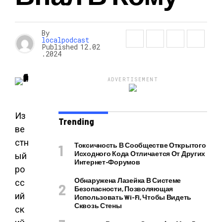
By
localpodcast
Published
12.02
.2024
ADVERTISEMENT
Из
Trending
ве
стн
Токсичность В Сообществе Открытого
Исходного Кода Отличается От Других
ый
Интернет-Форумов
ро
Обнаружена Лазейка В Системе
сс
Безопасности, Позволяющая
ий
Использовать Wi-Fi, Чтобы Видеть
Сквозь Стены
ск