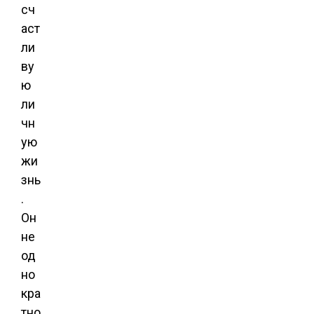
сч
аст
ли
ву
ю
ли
чн
ую
жи
знь
.
Он
не
од
но
кра
тно