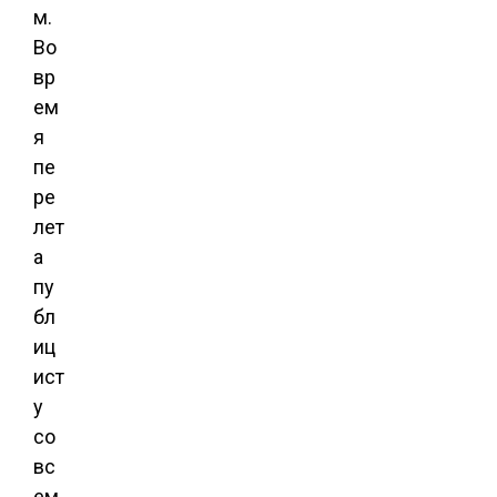
м.
Во
вр
ем
я
пе
ре
лет
а
пу
бл
иц
ист
у
со
вс
ем