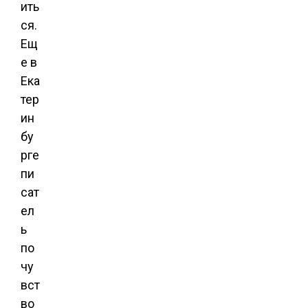
ить
ся.
Ещ
е в
Ека
тер
ин
бу
рге
пи
сат
ел
ь
по
чу
вст
во