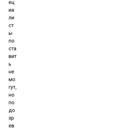
ец
иа
ли
ст
ы
по
ста
вит
ь
не
мо
гут,
но
по
до
зр
ев