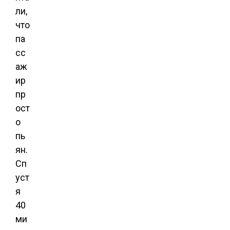
ли,
что
па
сс
аж
ир
пр
ост
о
пь
ян.
Сп
уст
я
40
ми