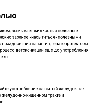
толью
иком, вымывает жидкость и полезные
 важно заранее «насытиться» полезными
о празднования панангин, гепатопротекторы
процесс детоксикации еще до употребления
e.ru.
найте употребление на сытый желудок, так
в желудочно-кишечном тракте и
е.