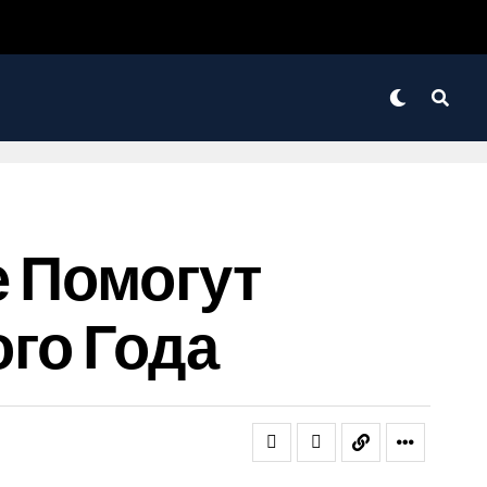
е Помогут
го Года