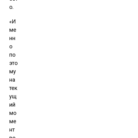
о.
«И
ме
нн
о
по
это
му
на
тек
ущ
ий
мо
ме
нт
во