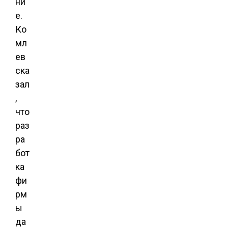
ни
е.
Ко
мл
ев
ска
зал
,
что
раз
ра
бот
ка
фи
рм
ы
да