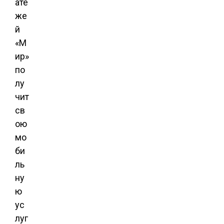
ате
же
й
«М
ир»
по
лу
чит
св
ою
мо
би
ль
ну
ю
ус
луг