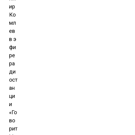
ир
Ко
мл
ев
в э
фи
ре
ра
ди
ост
ан
ци
и
«Го
во
рит