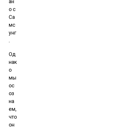
ан
о с
Са
мс
унг
.
Од
нак
о
мы
ос
оз
на
ем,
что
он