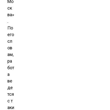
Мо
ск
ва»
.
По
его
сл
ов
ам,
ра
бот
а
ве
де
тся
с т
аки