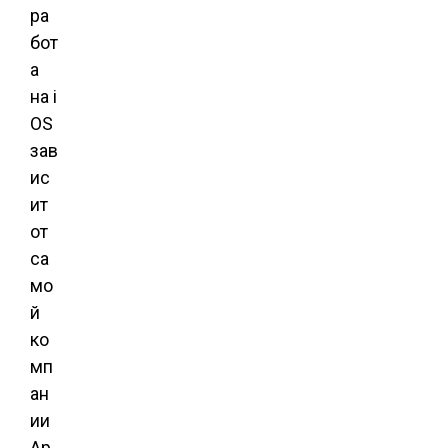
ра
бот
а
на i
OS
зав
ис
ит
от
са
мо
й
ко
мп
ан
ии
Ap