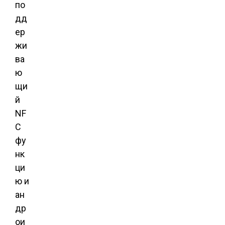
по
дд
ер
жи
ва
ю
щи
й
NF
C
фу
нк
ци
ю и
ан
др
ои