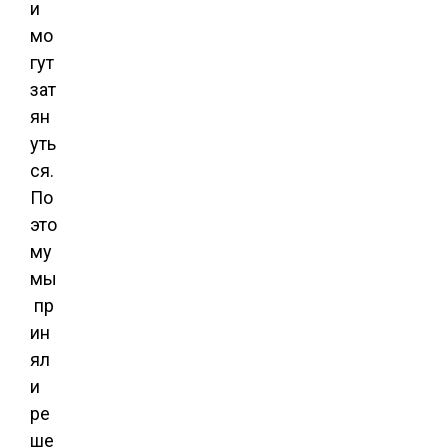
и
мо
гут
зат
ян
уть
ся.
По
это
му
мы
пр
ин
ял
и
ре
ше