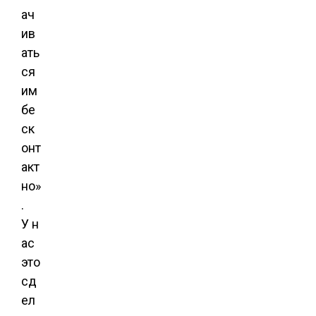
ач
ив
ать
ся
им
бе
ск
онт
акт
но»
.
У н
ас
это
сд
ел