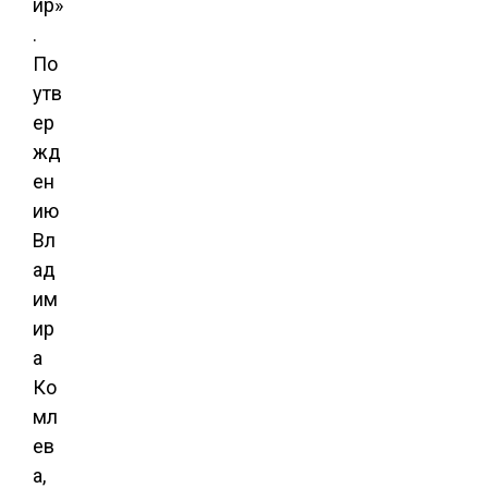
ир»
.
По
утв
ер
жд
ен
ию
Вл
ад
им
ир
а
Ко
мл
ев
а,