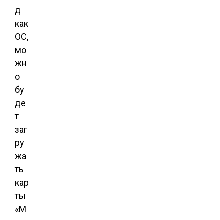
д
как
ОС,
мо
жн
о
бу
де
т
заг
ру
жа
ть
кар
ты
«М