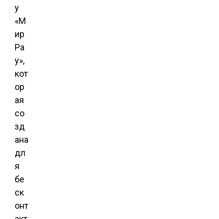
у
«М
ир
Ра
у»,
кот
ор
ая
со
зд
ана
дл
я
бе
ск
онт
акт