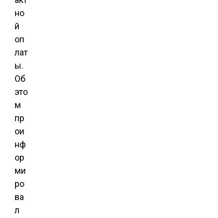
но
й
оп
лат
ы.
Об
это
м
пр
ои
нф
ор
ми
ро
ва
л