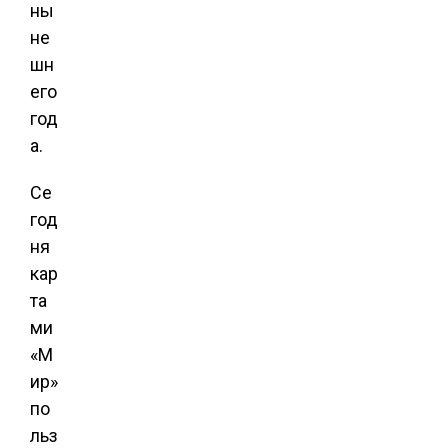
ны
не
шн
его
год
а.
Се
год
ня
кар
та
ми
«М
ир»
по
льз