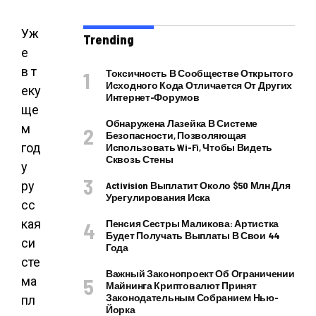
Уж
Trending
е
в т
Токсичность В Сообществе Открытого
Исходного Кода Отличается От Других
еку
Интернет-Форумов
ще
Обнаружена Лазейка В Системе
м
Безопасности, Позволяющая
год
Использовать Wi-Fi, Чтобы Видеть
Сквозь Стены
у
ру
Activision Выплатит Около $50 Млн Для
Урегулирования Иска
сс
кая
Пенсия Сестры Маликова: Артистка
Будет Получать Выплаты В Свои 44
си
Года
сте
Важный Законопроект Об Ограничении
ма
Майнинга Криптовалют Принят
Законодательным Собранием Нью-
пл
Йорка