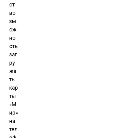
ст
во
зм
ож
но
сть
заг
ру
жа
ть
кар
ты
«М
ир»
на
тел
еф