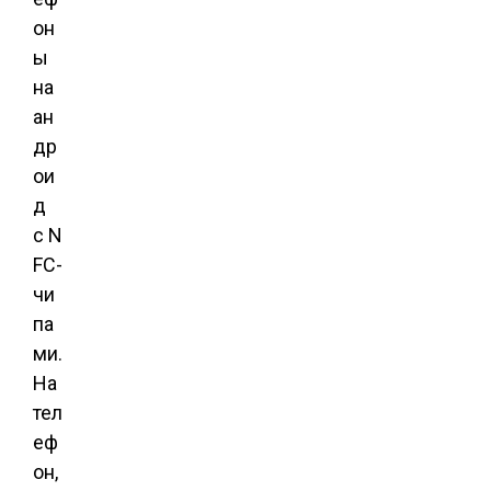
он
ы
на
ан
др
ои
д
с N
FC-
чи
па
ми.
На
тел
еф
он,