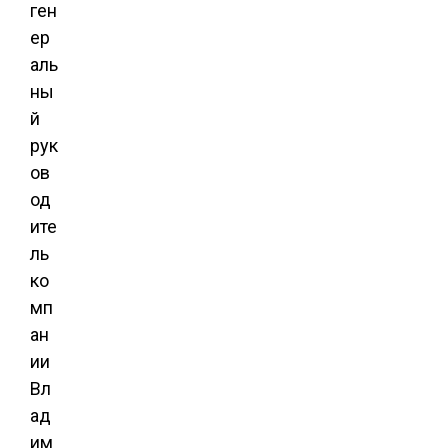
ген
ер
аль
ны
й
рук
ов
од
ите
ль
ко
мп
ан
ии
Вл
ад
им