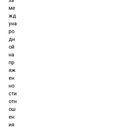
за
ме
жд
уна
ро
дн
ой
на
пр
яж
ен
но
сти
отн
ош
ен
ия