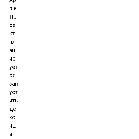
ple.
Пр
ое
кт
пл
ан
ир
ует
ся
зап
уст
ить
до
ко
нц
а