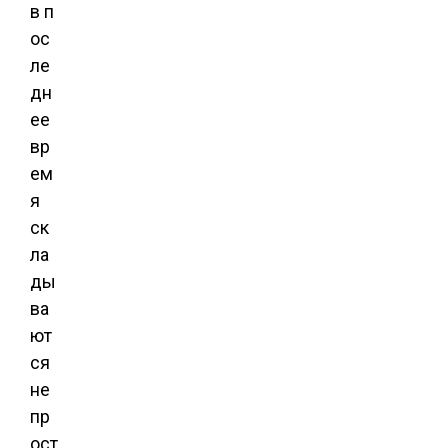
в п
ос
ле
дн
ее
вр
ем
я
ск
ла
ды
ва
ют
ся
не
пр
ост