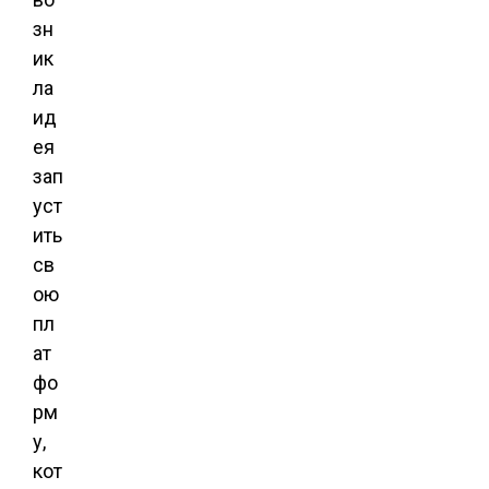
зн
ик
ла
ид
ея
зап
уст
ить
св
ою
пл
ат
фо
рм
у,
кот