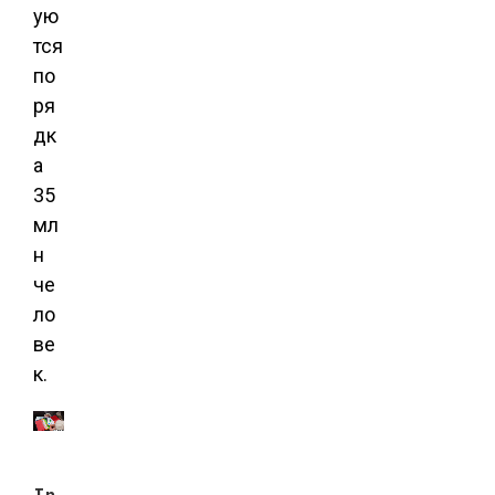
ую
тся
по
ря
дк
а
35
мл
н
че
ло
ве
к.
In