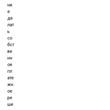
ни
е
де
лат
ь
со
бст
ве
нн
ое
пл
ате
жн
ое
ре
ше