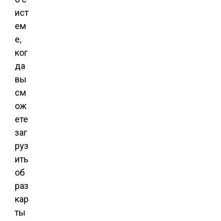
ист
ем
е,
ког
да
вы
см
ож
ете
заг
руз
ить
об
раз
кар
ты