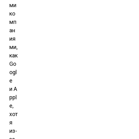
ми
ко
мп
ан
ия
ми,
как
Go
ogl
e
и A
ppl
e,
хот
я
из-