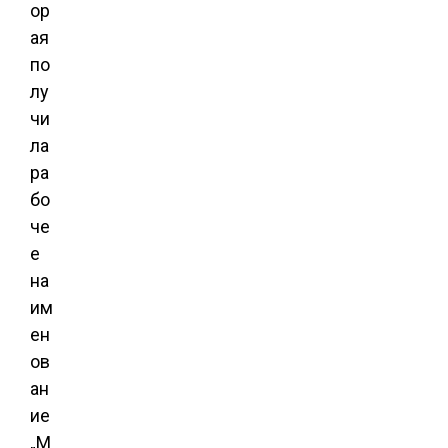
ор
ая
по
лу
чи
ла
ра
бо
че
е
на
им
ен
ов
ан
ие
„М