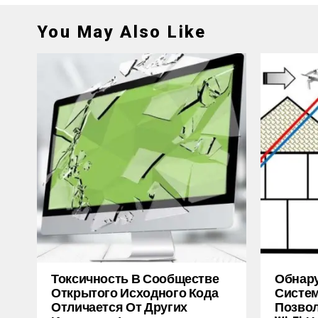
You May Also Like
Токсичность В Сообществе
Обнару
Открытого Исходного Кода
Систем
Отличается От Других
Позво