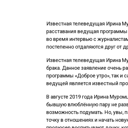
Известная телеведущая Ирина Му
расставания ведущая программы «
во время интервью с журналистам
постепенно отдаляются друг от др
Известная телеведущая Ирина Му
брака. Данное заявление очень р
программы «Доброе утро», так и 
ведущей является известный пр
В августе 2019 года Ирина Муромц
бывшую влюблённую пару не развел
возможность подумать. Но, увы, 
точку в отношениях и начать нов
продюсер воспитывают дочку, кот