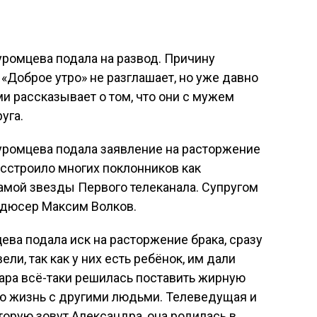
ромцева подала на развод. Причину
Доброе утро» не разглашает, но уже давно
и рассказывает о том, что они с мужем
уга.
ромцева подала заявление на расторжение
асстроило многих поклонников как
самой звезды Первого телеканала. Супругом
одюсер Максим Волков.
ева подала иск на расторжение брака, сразу
и, так как у них есть ребёнок, им дали
пара всё-таки решилась поставить жирную
ую жизнь с другими людьми. Телеведущая и
орую зовут Александра, она родилась в