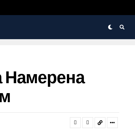
 Намерена
ом