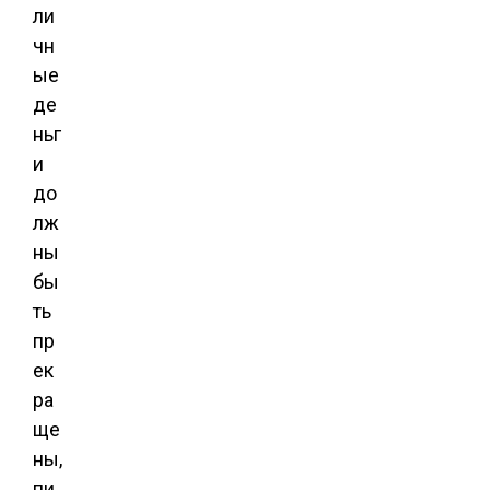
ли
чн
ые
де
ньг
и
до
лж
ны
бы
ть
пр
ек
ра
ще
ны,
пи