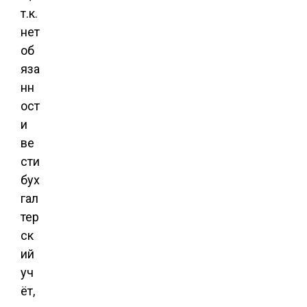
т.к.
нет
об
яза
нн
ост
и
ве
сти
бух
гал
тер
ск
ий
уч
ёт,