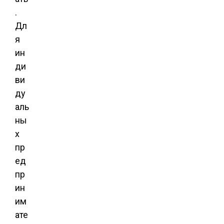
.
Дл
я
ин
ди
ви
ду
аль
ны
х
пр
ед
пр
ин
им
ате