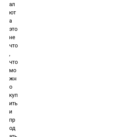
ал
ют
а
это
не
что
,
что
мо
жн
о
куп
ить
и
пр
од
ать