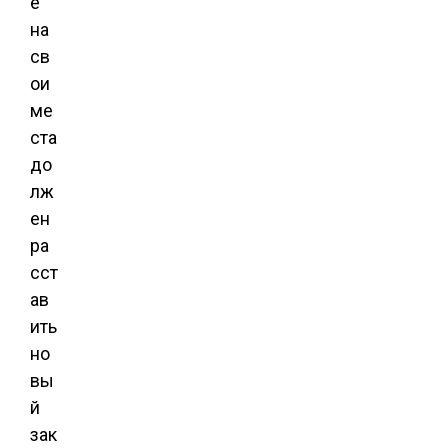
е
на
св
ои
ме
ста
до
лж
ен
ра
сст
ав
ить
но
вы
й
зак