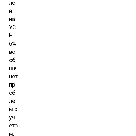
ле
й
на
УС
Н
6%
во
об
ще
нет
пр
об
ле
м с
уч
ёто
м,