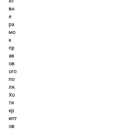
ят
вн
е
ра
мо
к
пр
ав
ов
ого
по
ля.
Хо
тя
кр
ипт
ов