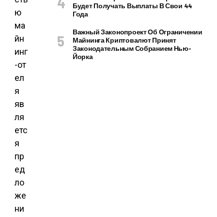
Будет Получать Выплаты В Свои 44
ю
Года
ма
Важный Законопроект Об Ограничении
йн
Майнинга Криптовалют Принят
Законодательным Собранием Нью-
инг
Йорка
-от
ел
я
яв
ля
етс
я
пр
ед
ло
же
ни