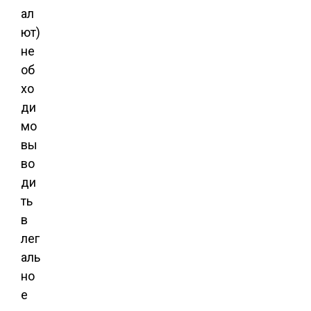
ал
ют)
не
об
хо
ди
мо
вы
во
ди
ть
в
лег
аль
но
е