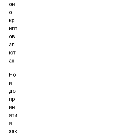
он
о
кр
ипт
ов
ал
ют
ах.
Но
и
до
пр
ин
яти
я
зак