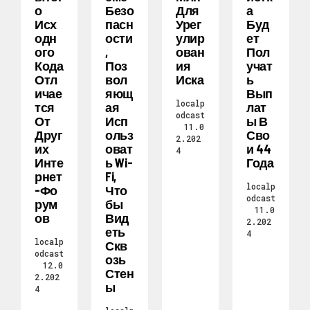
О
Безо
Для
А
Исх
Пасн
Урег
Буд
Одн
Ости
Улир
Ет
Ого
,
Ован
Пол
Кода
Поз
Ия
Учат
Отл
Вол
Иска
Ь
Ичае
Яющ
Вып
localp
Тся
Ая
Лат
odcast
От
Исп
Ы В
11.0
Друг
Ольз
Сво
2.202
Их
Оват
И 44
4
Инте
Ь Wi-
Года
Рнет
Fi,
localp
-фо
Что
odcast
Рум
Бы
11.0
Ов
Вид
2.202
Еть
4
localp
Скв
odcast
Озь
12.0
Стен
2.202
Ы
4