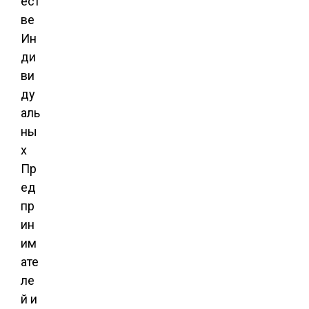
ест
ве
Ин
ди
ви
ду
аль
ны
х
Пр
ед
пр
ин
им
ате
ле
й и