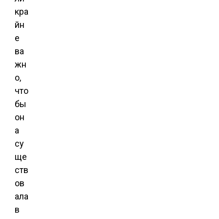
кра
йн
е
ва
жн
о,
что
бы
он
а
су
ще
ств
ов
ала
в