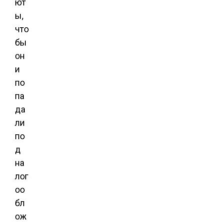
ют
ы,
что
бы
он
и
по
па
да
ли
по
д
на
лог
оо
бл
ож