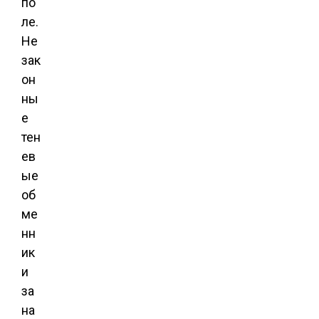
по
ле.
Не
зак
он
ны
е
тен
ев
ые
об
ме
нн
ик
и
за
на