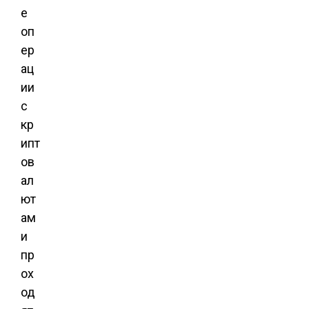
е
оп
ер
ац
ии
с
кр
ипт
ов
ал
ют
ам
и
пр
ох
од