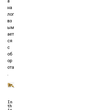
а
на
лог
вз
ым
ает
ся
с
об
ор
ота
.
In
th
is