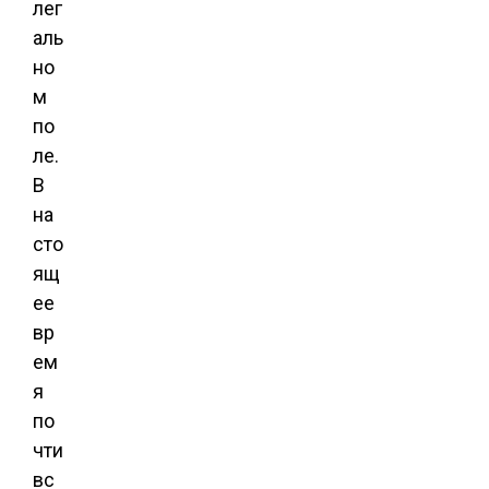
лег
аль
но
м
по
ле.
В
на
сто
ящ
ее
вр
ем
я
по
чти
вс