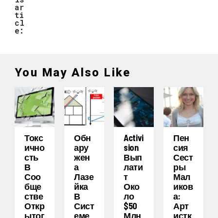
ar
ti
cl
e:
You May Also Like
Токс
Обн
Activi
Пен
Ично
Ару
Sion
Сия
Сть
Жен
Вып
Сест
В
А
Лати
Ры
Соо
Лазе
Т
Мал
Бще
Йка
Око
Иков
Стве
В
Ло
А:
Откр
Сист
$50
Арт
Ытог
Еме
Млн
Истк