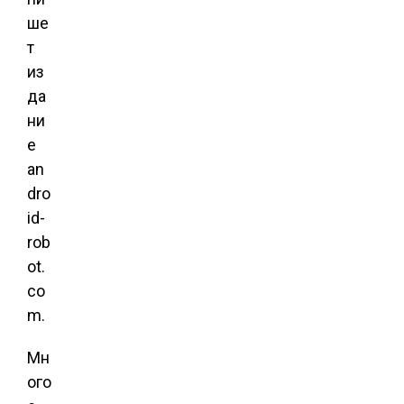
ше
т
из
да
ни
е
an
dro
id-
rob
ot.
co
m.
Мн
ого