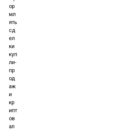
ор
мл
ять
сд
ел
ки
куп
ли-
пр
од
аж
и
кр
ипт
ов
ал