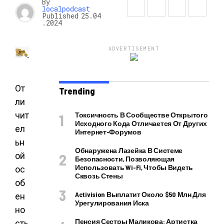
By
localpodcast
Published
25.04
.2024
ADVERTISEMENT
От
Trending
ли
чит
Токсичность В Сообществе Открытого
Исходного Кода Отличается От Других
ел
Интернет-Форумов
ьн
Обнаружена Лазейка В Системе
ой
Безопасности, Позволяющая
Использовать Wi-Fi, Чтобы Видеть
ос
Сквозь Стены
об
Activision Выплатит Около $50 Млн Для
ен
Урегулирования Иска
но
Пенсия Сестры Маликова: Артистка
сть