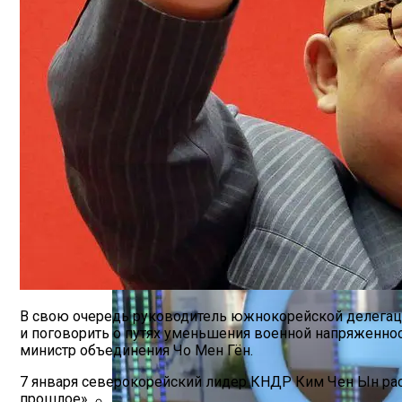
Марина Неёлова Госпитализирована, К
Новое Программное Обеспечение С Отк
В свою очередь руководитель южнокорейской делегации
и поговорить о путях уменьшения военной напряженно
министр объединения Чо Мен Гён.
7 января северокорейский лидер КНДР Ким Чен Ын рас
прошлое».