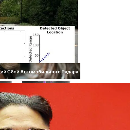
 Юдашкин, Колесников, Чурикова, Зайцев И Другие – От 
ий Сбой Автомобильного Радара