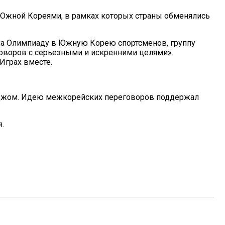
и Южной Кореями, в рамках которых страны обменялись
 на Олимпиаду в Южную Корею спортсменов, группу
оворов с серьезными и искренними целями».
Играх вместе.
нджом. Идею межкорейских переговоров поддержал
.
Сложилась Судьба Артистов