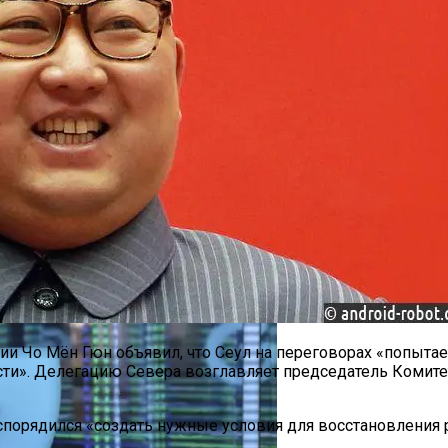
акая Причина Произошедшего
рытым Исходным Кодом Делает Модели ИИ Легче И Эко
 Чо Мён Гюн объявил, что Сеул на переговорах «попытает
сти». Делегацию Севера возглавляет председатель Комите
порядился «создать нужные условия для восстановления 