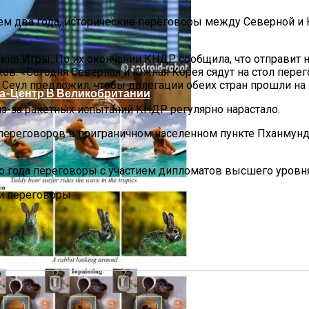
чем два года, исторические переговоры между Северной 
Стремясь К Вечной Молодости
ские Игры. По их окончании КНДР сообщила, что отправит
. «Сегодня Северная и Южная Корея сядут на стол перег
Сеул предложил, чтобы делегации обеих стран прошли на 
та-Центр В Великобритании
-за ракетных испытаний КНДР регулярно нарастало.
 переговоров в приграничном населенном пункте Пханму
о года переговоры с участием дипломатов высшего уровня
е»: Когда Выйдет, Кто Из Актёров Будет Играть, Как 