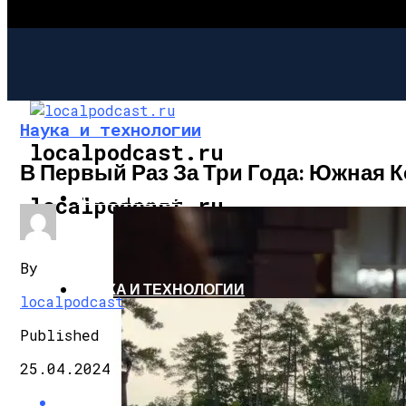
Наука и технологии
localpodcast.ru
В Первый Раз За Три Года: Южная 
ШОУ-БИЗНЕС
localpodcast.ru
By
НАУКА И ТЕХНОЛОГИИ
localpodcast
Published
25.04.2024