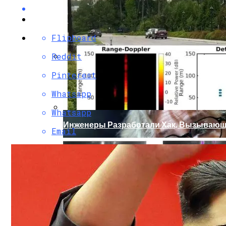
Flipboard
Reddit
Кто Из Знаменитостей Умер В 2023 Году:
Pinterest
Whatsapp
Whatsapp
Инженеры Разработали Хак, Вызывающ
Email