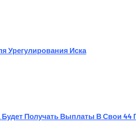
той Метод Ускорения Очистки Кэша
Для Урегулирования Иска
 Будет Получать Выплаты В Свои 44 