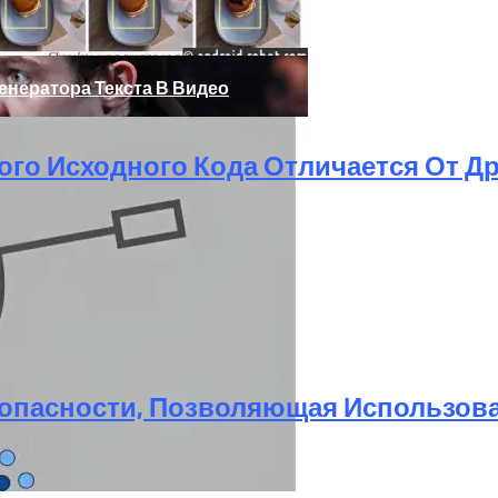
Генератора Текста В Видео
ого Исходного Кода Отличается От Д
опасности, Позволяющая Использоват
, Который Выпал Из Окна