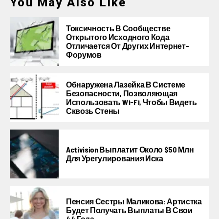
You May Also Like
Токсичность В Сообществе
Открытого Исходного Кода
Отличается От Других Интернет-
Форумов
Обнаружена Лазейка В Системе
Безопасности, Позволяющая
Использовать Wi-Fi, Чтобы Видеть
Сквозь Стены
Activision Выплатит Около $50 Млн
Для Урегулирования Иска
Пенсия Сестры Маликова: Артистка
Будет Получать Выплаты В Свои
44 Года