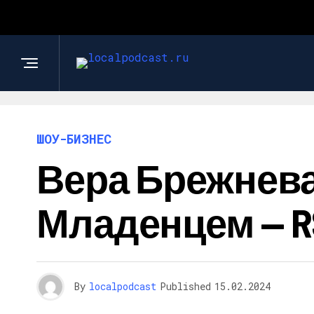
ШОУ-БИЗНЕС
Вера Брежнева
Младенцем — R
By
localpodcast
Published
15.02.2024