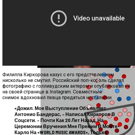
Продолжение Сериала «Счастливы
Вместе»: Когда Выйдет, Кто Из Актёров
Будет Играть, Как Сложилась Судьба
Артистов
Google Объявляет О Разработке Lumiere,
Генератора Текста В Видео
Филиппа Киркорова казус с его представлением
нисколько не смутил. Российский поп-король сделал
фотографию с голливудским актером и опубликовал ее
на своей странице в Instagram. Совместный
снимок вдохновил певца предаться ностальгии.
«Дожил. Мое Выступление Объявляет
Антонио Бандерас, – Написал Киркоров В
Соцсети. – Почти Как 20 Лет Назад, На
Церемонии Вручения Мне Премии В Монте-
Карло На «WORLD MUSIC AWARDS», Только