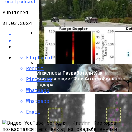
localpodcast
Published
31.03.2024
Кто Из Знаменитостей Умер В 2023 Году:
Юдашкин, Колесников, Чурикова,
Зайцев И Другие – От Чего Скончались
Flipboard
Reddit
Инженеры Разработали Хак,
Вызывающий Сбой Автомобильного
Pinterest
Радара
Whatsapp
Whatsapp
Email