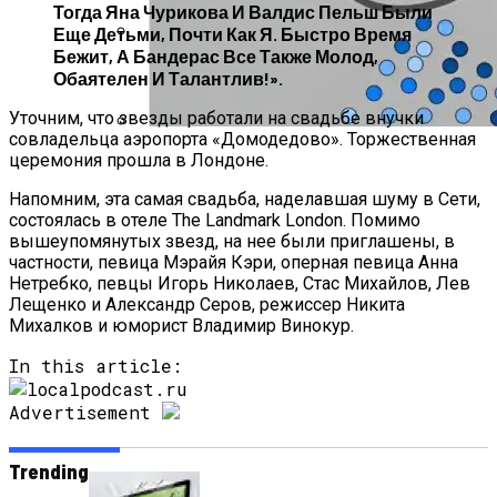
Тогда Яна Чурикова И Валдис Пельш Были
Еще Детьми, Почти Как Я. Быстро Время
Бежит, А Бандерас Все Также Молод,
Как Состояние Сына Михаила
Обаятелен И Талантлив!».
Ефремова, Который Выпал Из Окна
Уточним, что звезды работали на свадьбе внучки
совладельца аэропорта «Домодедово». Торжественная
Ученые-Компьютерщики Изобрели
церемония прошла в Лондоне.
Простой Метод Ускорения Очистки
Напомним, эта самая свадьба, наделавшая шуму в Сети,
Кэша
состоялась в отеле The Landmark London. Помимо
вышеупомянутых звезд, на нее были приглашены, в
частности, певица Мэрайя Кэри, оперная певица Анна
Нетребко, певцы Игорь Николаев, Стас Михайлов, Лев
Лещенко и Александр Серов, режиссер Никита
Михалков и юморист Владимир Винокур.
In this article:
Advertisement
Trending