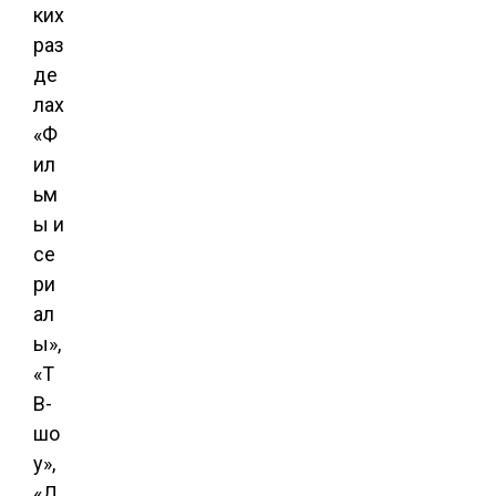
ких
раз
де
лах
«Ф
ил
ьм
ы и
се
ри
ал
ы»,
«Т
В-
шо
у»,
«Д