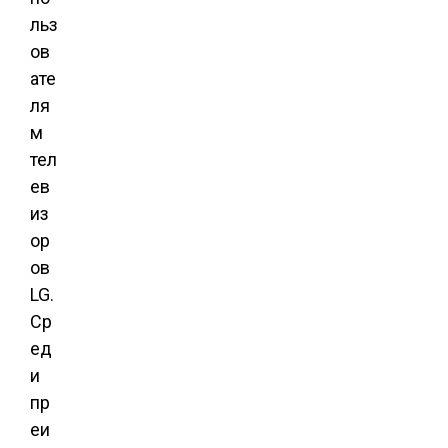
льз
ов
ате
ля
м
тел
ев
из
ор
ов
LG.
Ср
ед
и
пр
еи