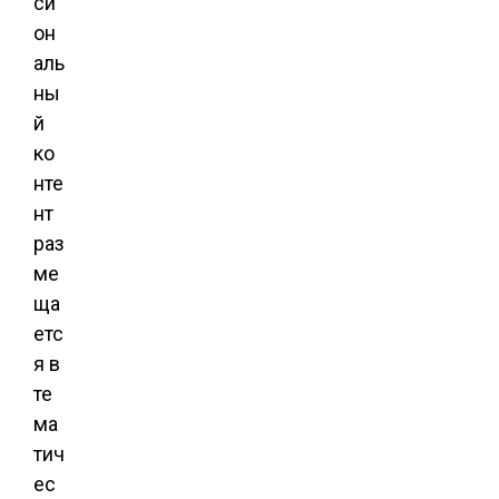
си
он
аль
ны
й
ко
нте
нт
раз
ме
ща
етс
я в
те
ма
тич
ес