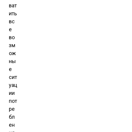
ват
ить
вс
е
во
зм
ож
ны
е
сит
уац
ии
пот
ре
бл
ен