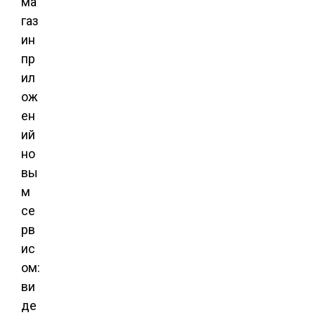
ма
газ
ин
пр
ил
ож
ен
ий
но
вы
м
се
рв
ис
ом:
ви
де