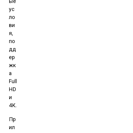
ые
ус
ло
ви
я,
по
дд
ер
жк
а
Full
HD
и
4К.
Пр
ил