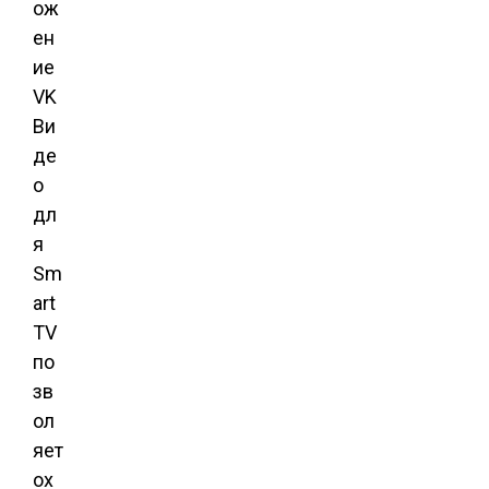
ож
ен
ие
VK
Ви
де
о
дл
я
Sm
art
TV
по
зв
ол
яет
ох