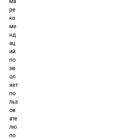
ма
ре
ко
ме
нд
ац
ий
по
зв
ол
яет
по
льз
ов
ате
лю
по