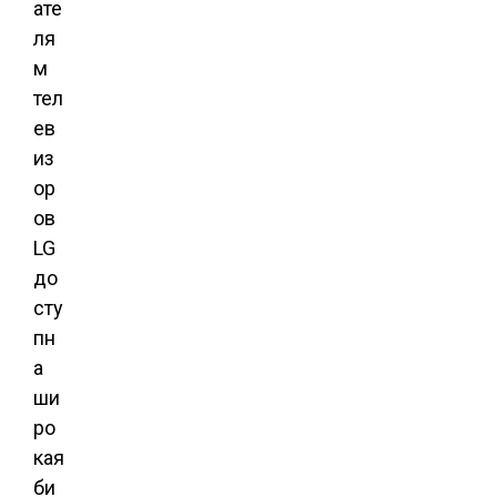
ате
ля
м
тел
ев
из
ор
ов
LG
до
сту
пн
а
ши
ро
кая
би