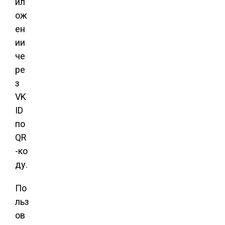
ил
ож
ен
ии
че
ре
з
VK
ID
по
QR
-ко
ду.
По
льз
ов