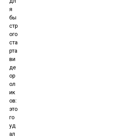
дл
я
бы
стр
ого
ста
рта
ви
де
ор
ол
ик
ов:
это
го
уд
ал