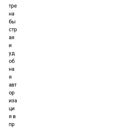
тре
на
бы
стр
ая
и
уд
об
на
я
авт
ор
иза
ци
я в
пр