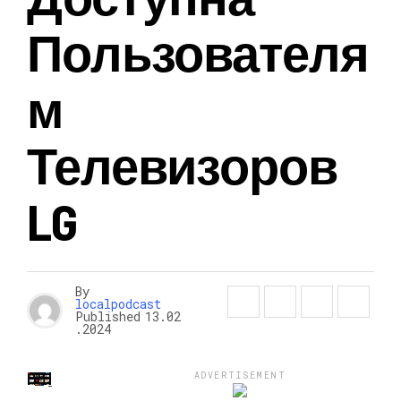
Пользователя
М
Телевизоров
LG
By
localpodcast
Published
13.02
.2024
ADVERTISEMENT