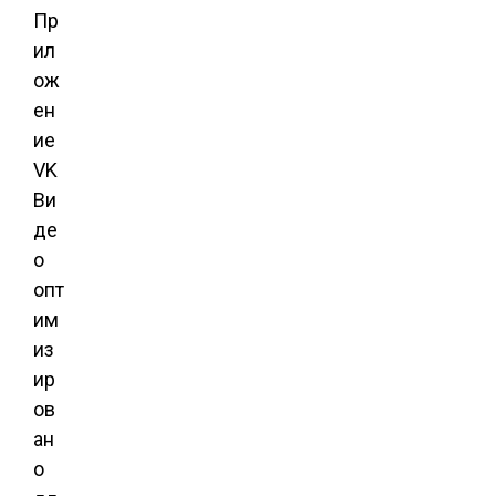
Пр
ил
ож
ен
ие
VK
Ви
де
о
опт
им
из
ир
ов
ан
о