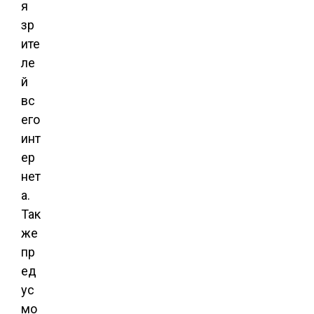
я
зр
ите
ле
й
вс
его
инт
ер
нет
а.
Так
же
пр
ед
ус
мо