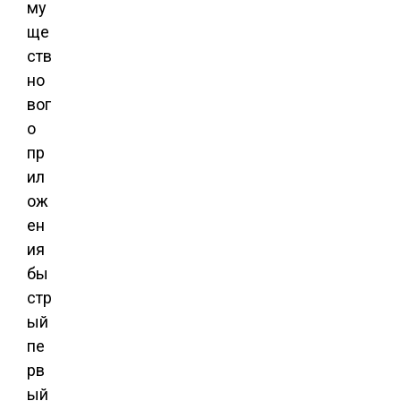
му
ще
ств
но
вог
о
пр
ил
ож
ен
ия
бы
стр
ый
пе
рв
ый