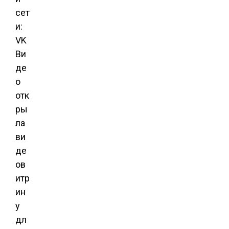
сет
и:
VK
Ви
де
о
отк
ры
ла
ви
де
ов
итр
ин
у
дл