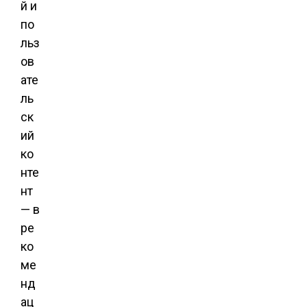
й и
по
льз
ов
ате
ль
ск
ий
ко
нте
нт
— в
ре
ко
ме
нд
ац