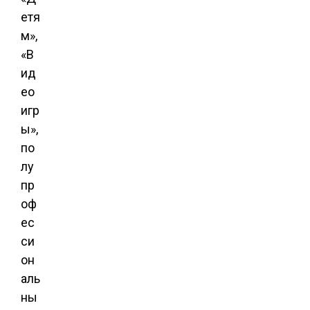
етя
м»,
«В
ид
ео
игр
ы»,
по
лу
пр
оф
ес
си
он
аль
ны