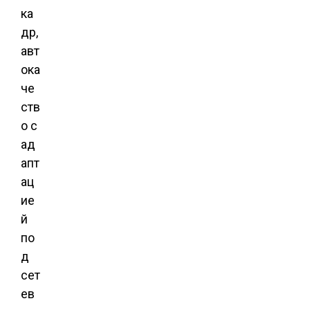
ка
др,
авт
ока
че
ств
о с
ад
апт
ац
ие
й
по
д
сет
ев