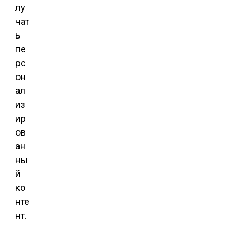
лу
чат
ь
пе
рс
он
ал
из
ир
ов
ан
ны
й
ко
нте
нт.