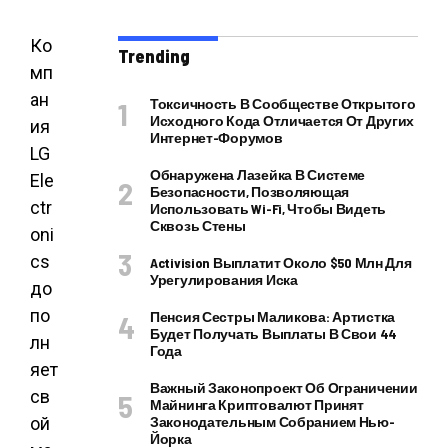
Ко
Trending
мп
ан
Токсичность В Сообществе Открытого
Исходного Кода Отличается От Других
ия
Интернет-Форумов
LG
Обнаружена Лазейка В Системе
Ele
Безопасности, Позволяющая
ctr
Использовать Wi-Fi, Чтобы Видеть
Сквозь Стены
oni
cs
Activision Выплатит Около $50 Млн Для
Урегулирования Иска
до
по
Пенсия Сестры Маликова: Артистка
Будет Получать Выплаты В Свои 44
лн
Года
яет
Важный Законопроект Об Ограничении
св
Майнинга Криптовалют Принят
Законодательным Собранием Нью-
ой
Йорка