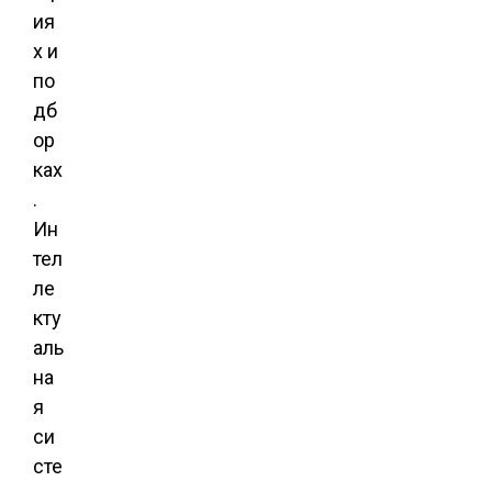
ия
х и
по
дб
ор
ках
.
Ин
тел
ле
кту
аль
на
я
си
сте