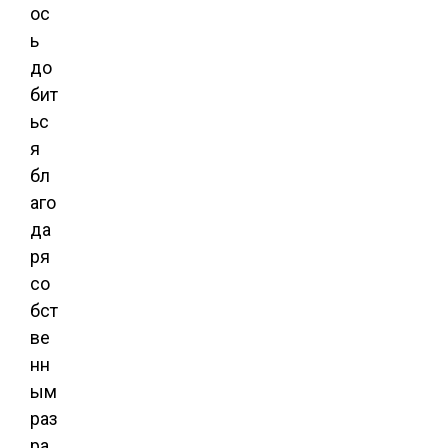
ос
ь
до
бит
ьс
я
бл
аго
да
ря
со
бст
ве
нн
ым
раз
ра