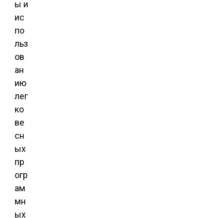
ы и
ис
по
льз
ов
ан
ию
лег
ко
ве
сн
ых
пр
огр
ам
мн
ых