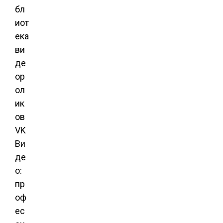
бл
иот
ека
ви
де
ор
ол
ик
ов
VK
Ви
де
о:
пр
оф
ес