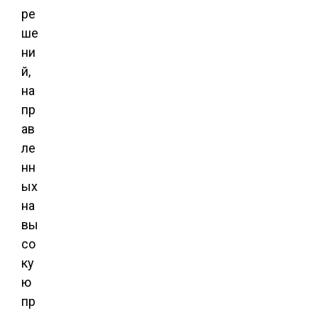
ре
ше
ни
й,
на
пр
ав
ле
нн
ых
на
вы
со
ку
ю
пр