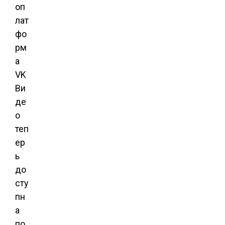
оп
лат
фо
рм
а
VK
Ви
де
о
теп
ер
ь
до
сту
пн
а
по