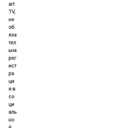
art
TV,
не
об
яза
тел
ьна
рег
ист
ра
ци
я в
со
ци
аль
но
й