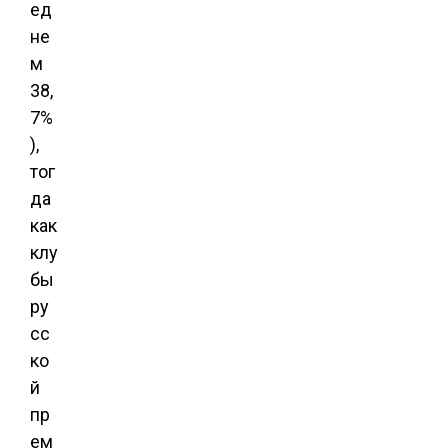
ед
не
м
38,
7%
),
тог
да
как
клу
бы
ру
сс
ко
й
пр
ем