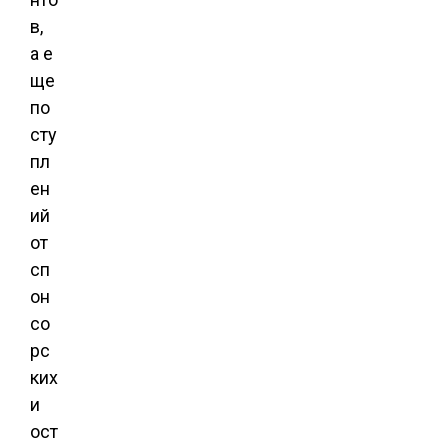
в,
а е
ще
по
сту
пл
ен
ий
от
сп
он
со
рс
ких
и
ост