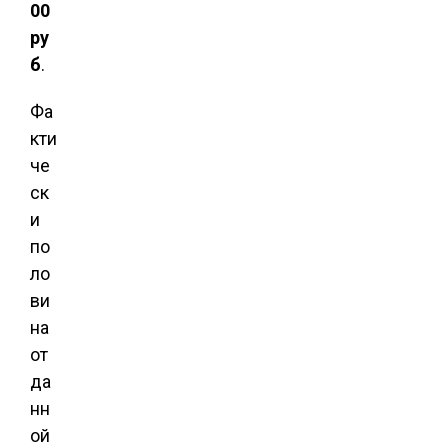
00
ру
б
.
Фа
кти
че
ск
и
по
ло
ви
на
от
да
нн
ой