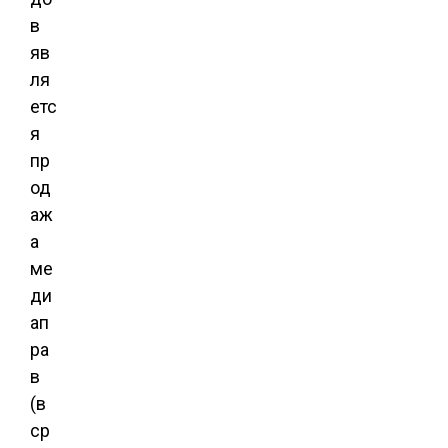
в
яв
ля
етс
я
пр
од
аж
а
ме
ди
ап
ра
в
(в
ср