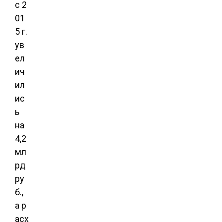
с 2
01
5 г.
ув
ел
ич
ил
ис
ь
на
4,2
мл
рд
ру
б.,
а р
асх