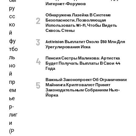
Интернет-Форумов
ру
Обнаружена Лазейка В Системе
сс
Безопасности, Позволяющая
ко
Использовать Wi-Fi, Чтобы Видеть
Сквозь Стены
й
фу
Activision Выплатит Около $50 Млн Для
Урегулирования Иска
тбо
ль
Пенсия Сестры Маликова: Артистка
Будет Получать Выплаты В Свои 44
но
Года
й
Важный Законопроект Об Ограничении
пр
Майнинга Криптовалют Принят
ем
Законодательным Собранием Нью-
Йорка
ье
р-
лиг
и
(Р