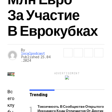
За Участие
В Еврокубках
By
localpodcast
Published
25.04
.2024
ADVERTISEMENT
Вс
Trending
его
клу
Токсичность В Сообществе Открытого
Исходного Кода Отличается От Других
бы