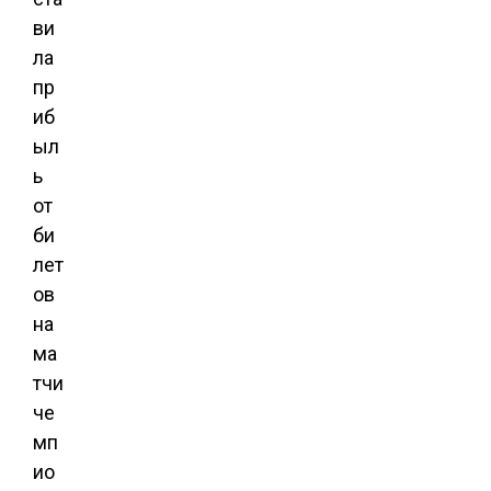
ви
ла
пр
иб
ыл
ь
от
би
лет
ов
на
ма
тчи
че
мп
ио