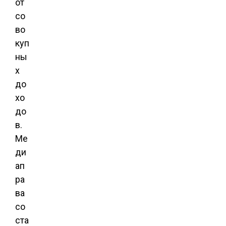
от
со
во
куп
ны
х
до
хо
до
в.
Ме
ди
ап
ра
ва
со
ста