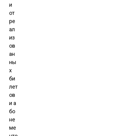
и
от
ре
ал
из
ов
ан
ны
х
би
лет
ов
и а
бо
не
ме
нто