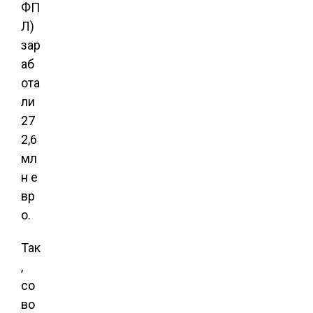
ФП
Л)
зар
аб
ота
ли
27
2,6
мл
н е
вр
о.
Так
,
со
во