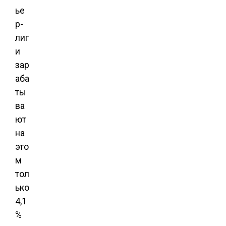
ье
р-
лиг
и
зар
аба
ты
ва
ют
на
это
м
тол
ько
4,1
%