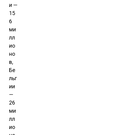
и —
15
6
ми
лл
ио
но
в,
Бе
льг
ии
—
26
ми
лл
ио