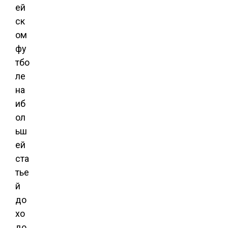
ей
ск
ом
фу
тбо
ле
на
иб
ол
ьш
ей
ста
тье
й
до
хо
до