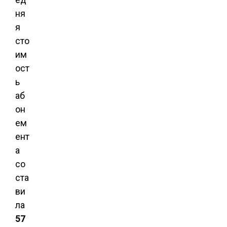
ня
я
сто
им
ост
ь
аб
он
ем
ент
а
со
ста
ви
ла
57