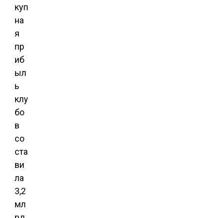
куп
на
я
пр
иб
ыл
ь
клу
бо
в
со
ста
ви
ла
3,2
мл
рд