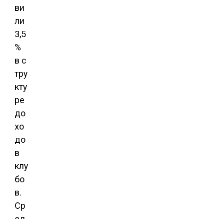
ви
ли
3,5
%
в с
тру
кту
ре
до
хо
до
в
клу
бо
в.
Ср
ед