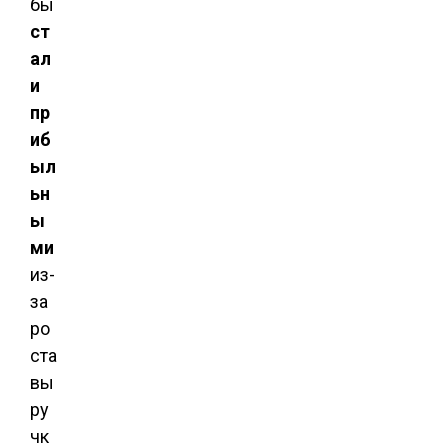
бы
ст
ал
и
пр
иб
ыл
ьн
ы
ми
из-
за
ро
ста
вы
ру
чк