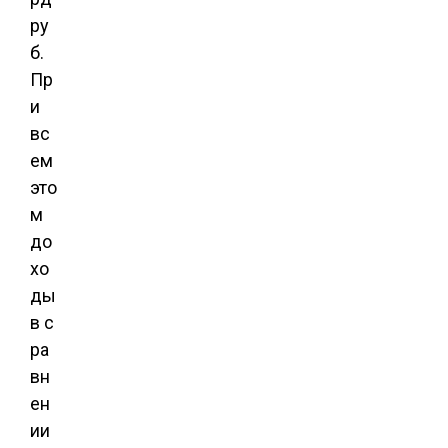
ру
б.
Пр
и
вс
ем
это
м
до
хо
ды
в с
ра
вн
ен
ии