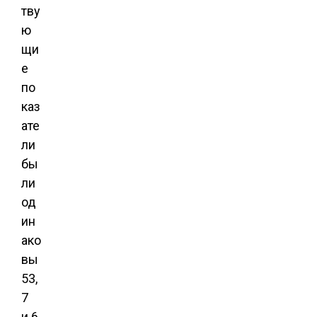
тву
ю
щи
е
по
каз
ате
ли
бы
ли
од
ин
ако
вы
53,
7
и 6