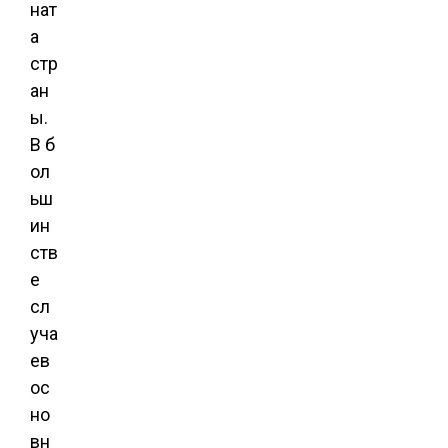
нат
а
стр
ан
ы.
В б
ол
ьш
ин
ств
е
сл
уча
ев
ос
но
вн