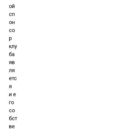
ой
сп
он
со
р
клу
ба
яв
ля
етс
я
и е
го
со
бст
ве