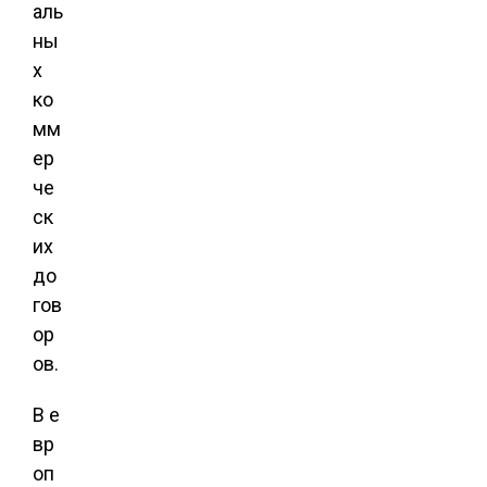
аль
ны
х
ко
мм
ер
че
ск
их
до
гов
ор
ов.
В е
вр
оп