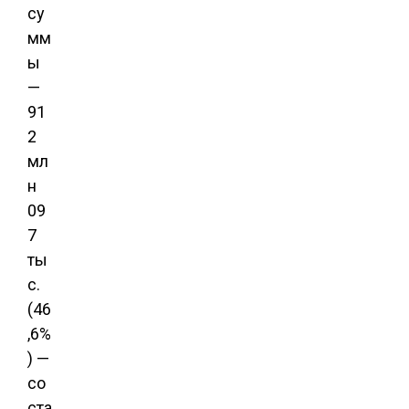
су
мм
ы
—
91
2
мл
н
09
7
ты
с.
(46
,6%
) —
со
ста