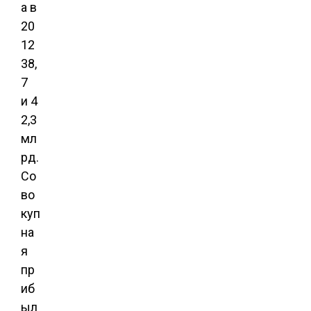
а в
20
12
38,
7
и 4
2,3
мл
рд.
Со
во
куп
на
я
пр
иб
ыл