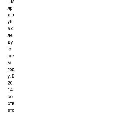
1 м
лр
д р
уб.
в с
ле
ду
ю
ще
м
год
у. В
20
14
со
отв
етс