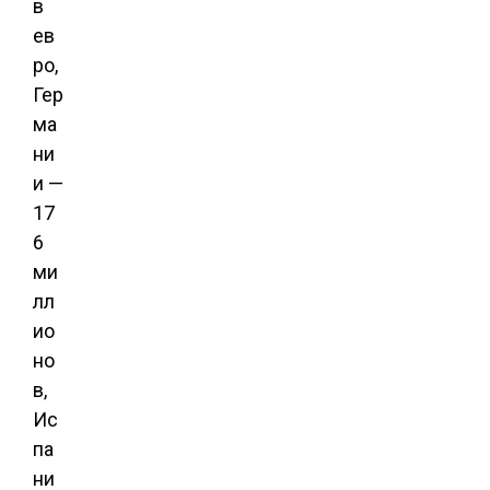
в
ев
ро,
Гер
ма
ни
и —
17
6
ми
лл
ио
но
в,
Ис
па
ни