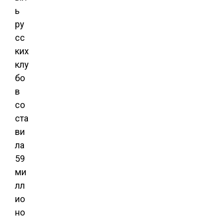
ь
ру
сс
ких
клу
бо
в
со
ста
ви
ла
59
ми
лл
ио
но