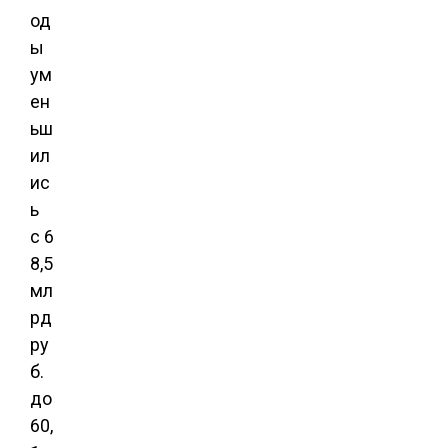
од
ы
ум
ен
ьш
ил
ис
ь
с 6
8,5
мл
рд
ру
б.
до
60,