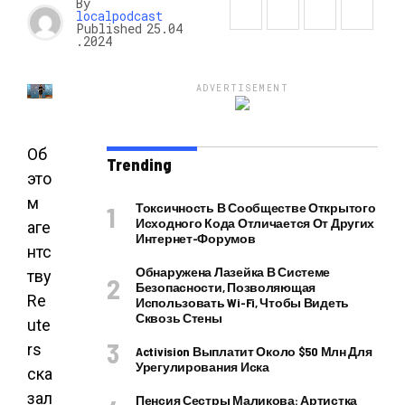
By
localpodcast
Published
25.04
.2024
ADVERTISEMENT
Об
Trending
это
м
Токсичность В Сообществе Открытого
Исходного Кода Отличается От Других
аге
Интернет-Форумов
нтс
Обнаружена Лазейка В Системе
тву
Безопасности, Позволяющая
Re
Использовать Wi-Fi, Чтобы Видеть
Сквозь Стены
ute
rs
Activision Выплатит Около $50 Млн Для
Урегулирования Иска
ска
зал
Пенсия Сестры Маликова: Артистка