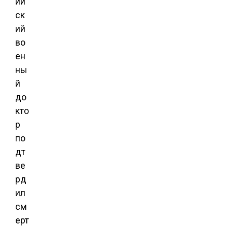
ий
ск
ий
во
ен
ны
й
до
кто
р
по
дт
ве
рд
ил
см
ерт