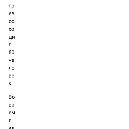
пр
ев
ос
хо
ди
т
80
че
ло
ве
к.
Во
вр
ем
я
уд