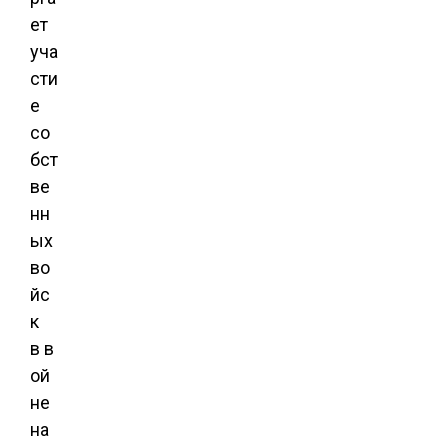
ет
уча
сти
е
со
бст
ве
нн
ых
во
йс
к
в в
ой
не
на