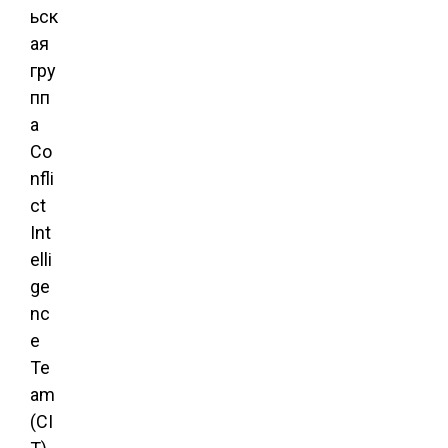
ьск
ая
гру
пп
а
Co
nfli
ct
Int
elli
ge
nc
e
Te
am
(CI