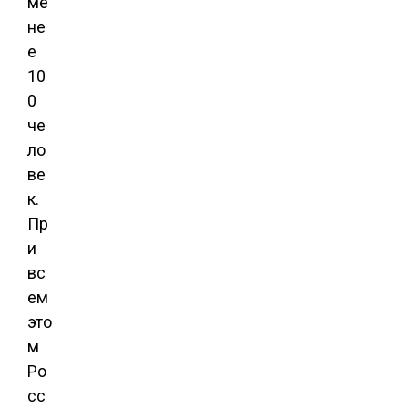
ме
не
е
10
0
че
ло
ве
к.
Пр
и
вс
ем
это
м
Ро
сс