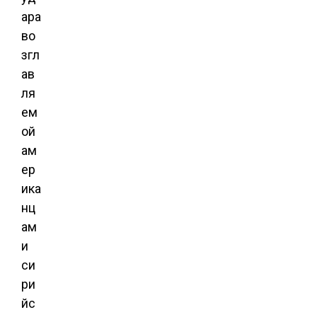
ара
во
згл
ав
ля
ем
ой
ам
ер
ика
нц
ам
и
си
ри
йс