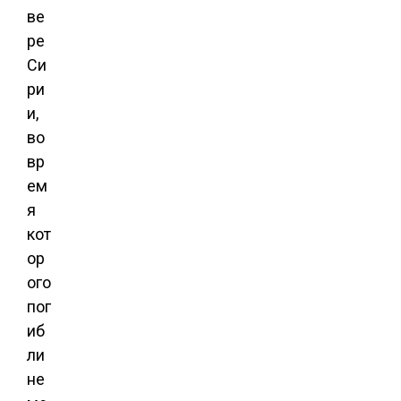
ве
ре
Си
ри
и,
во
вр
ем
я
кот
ор
ого
пог
иб
ли
не