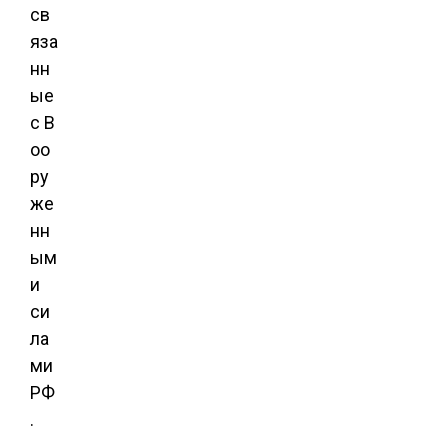
св
яза
нн
ые
с В
оо
ру
же
нн
ым
и
си
ла
ми
РФ
.