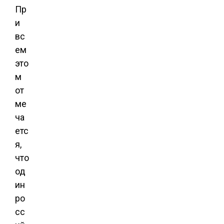
Пр
и
вс
ем
это
м
от
ме
ча
етс
я,
что
од
ин
ро
сс