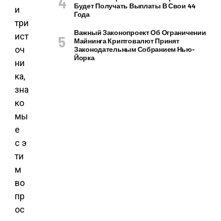
Будет Получать Выплаты В Свои 44
и
Года
три
Важный Законопроект Об Ограничении
ист
Майнинга Криптовалют Принят
оч
Законодательным Собранием Нью-
Йорка
ни
ка,
зна
ко
мы
е
с э
ти
м
во
пр
ос