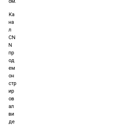
ом.
Ка
на
л
CN
N
пр
од
ем
он
стр
ир
ов
ал
ви
де