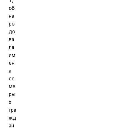
T)
об
на
ро
до
ва
ла
им
ен
а
се
ме
ры
х
гра
жд
ан