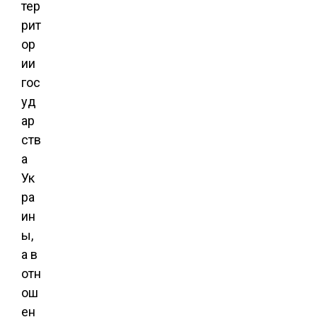
тер
рит
ор
ии
гос
уд
ар
ств
а
Ук
ра
ин
ы,
а в
отн
ош
ен