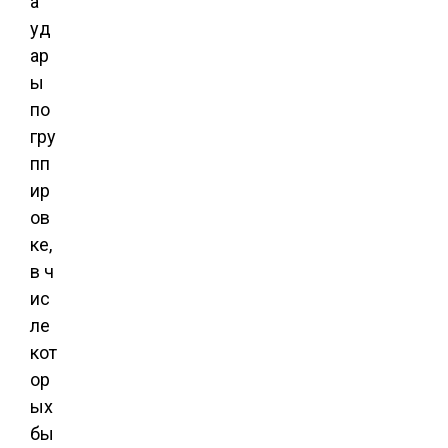
а
уд
ар
ы
по
гру
пп
ир
ов
ке,
в ч
ис
ле
кот
ор
ых
бы