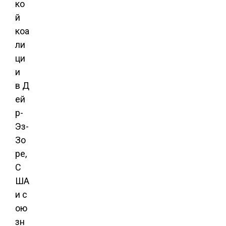
ко
й
коа
ли
ци
и
в Д
ей
р-
Эз-
Зо
ре,
С
ША
и с
ою
зн