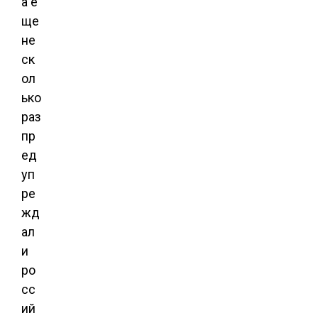
а е
ще
не
ск
ол
ько
раз
пр
ед
уп
ре
жд
ал
и
ро
сс
ий