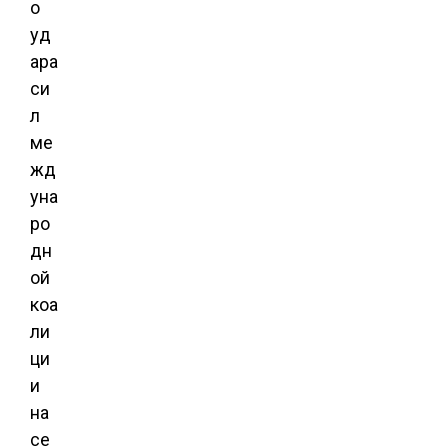
о
уд
ара
си
л
ме
жд
уна
ро
дн
ой
коа
ли
ци
и
на
се