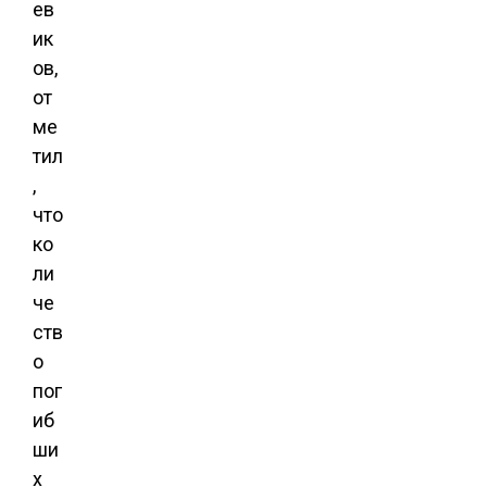
ев
ик
ов,
от
ме
тил
,
что
ко
ли
че
ств
о
пог
иб
ши
х