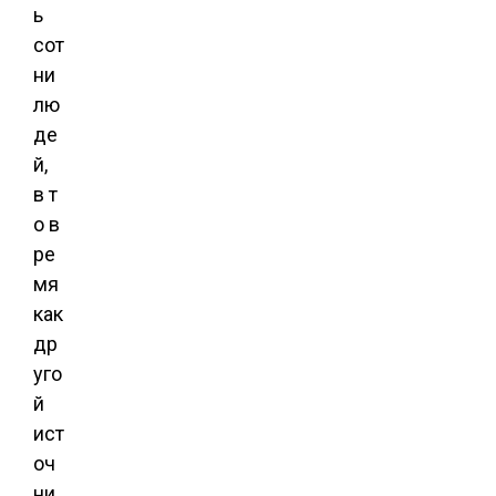
ь
сот
ни
лю
де
й,
в т
о в
ре
мя
как
др
уго
й
ист
оч
ни