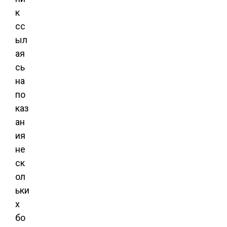
к
сс
ыл
ая
сь
на
по
каз
ан
ия
не
ск
ол
ьки
х
бо