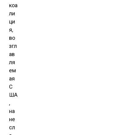
коа
ли
ци
я,
во
згл
ав
ля
ем
ая
С
ША
,
на
не
сл