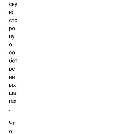
ску
ю
сто
ро
ну
о
со
бст
ве
нн
ых
ша
гах
.
Чт
о