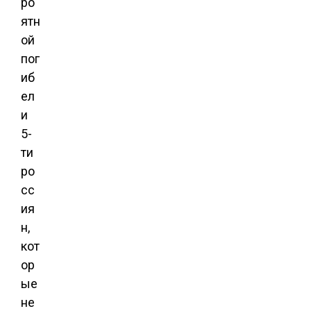
ро
ятн
ой
пог
иб
ел
и
5-
ти
ро
сс
ия
н,
кот
ор
ые
не