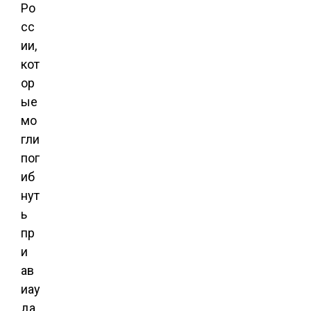
Ро
сс
ии,
кот
ор
ые
мо
гли
пог
иб
нут
ь
пр
и
ав
иау
да