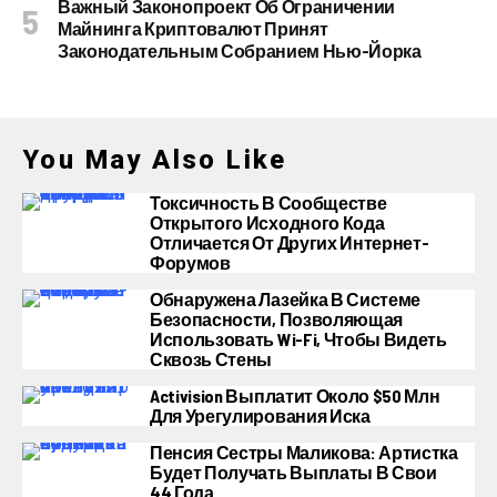
Важный Законопроект Об Ограничении
Майнинга Криптовалют Принят
Законодательным Собранием Нью-Йорка
You May Also Like
Токсичность В Сообществе
Открытого Исходного Кода
Отличается От Других Интернет-
Форумов
Обнаружена Лазейка В Системе
Безопасности, Позволяющая
Использовать Wi-Fi, Чтобы Видеть
Сквозь Стены
Activision Выплатит Около $50 Млн
Для Урегулирования Иска
Пенсия Сестры Маликова: Артистка
Будет Получать Выплаты В Свои
44 Года