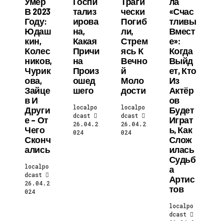
Умер
Госпи
Траги
Ла
В 2023
Тализ
Чески
«Счас
Году:
Ирова
Погиб
Тливы
Юдаш
На,
Ли,
Вмест
Кин,
Какая
Стрем
Е»:
Колес
Причи
Ясь К
Когда
Ников,
На
Вечно
Выйд
Чурик
Произ
Й
Ет, Кто
Ова,
Ошед
Моло
Из
Зайце
Шего
Дости
Актёр
В И
Ов
localpo
localpo
Други
Будет
dcast
dcast
Е – От
Играт
26.04.2
26.04.2
Чего
Ь, Как
024
024
Сконч
Слож
Ались
Илась
Судьб
localpo
А
dcast
Артис
26.04.2
Тов
024
localpo
dcast