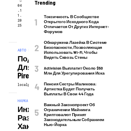
Trending
04
.1
1.
Токсичность В Сообществе
20
Открытого Исходного Кода
25
Отличается От Других Интернет-
Форумов
Обнаружена Лазейка В Системе
Безопасности, Позволяющая
АВТО И МОТО
Использовать Wi-Fi, Чтобы
Подбор Шин
Видеть Сквозь Стены
Для BMW: Michelin,
Activision Выплатит Около $50
Млн Для Урегулирования Иска
Pirelli И Continental
Пенсия Сестры Маликова:
localpodcast
13.01.2025
Артистка Будет Получать
Выплаты В Свои 44 Года
НАУКА И ТЕХНОЛОГИИ
Важный Законопроект Об
Инженеры
Ограничении Майнинга
Криптовалют Принят
Разработали
Законодательным Собранием
Хак,
Нью-Йорка