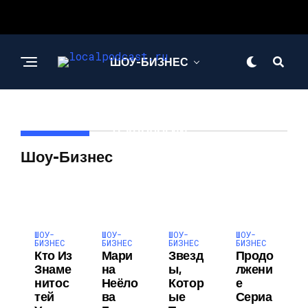
ШОУ-БИЗНЕС
НАУКА И
ТЕХНОЛОГИИ
Шоу-Бизнес
ШОУ-
ШОУ-
ШОУ-
ШОУ-
БИЗНЕС
БИЗНЕС
БИЗНЕС
БИЗНЕС
Кто Из
Мари
Звезд
Продо
Знаме
На
Ы,
Лжени
Нитос
Неёло
Котор
Е
Тей
Ва
Ые
Сериа