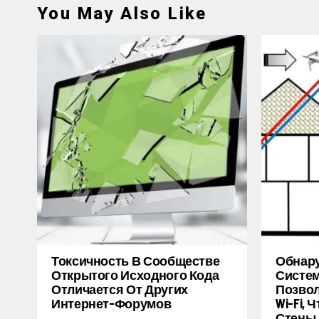
You May Also Like
Токсичность В Сообществе
Обнару
Открытого Исходного Кода
Систем
Отличается От Других
Позво
Интернет-Форумов
Wi-Fi,
Стены