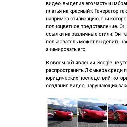
видео, выделив его часть и набра
платья на красный». Генератор т
например стилизацию, при которой
полноцветное представление. Он 
ссылки на различные стили. Он т
пользователь может выделить ча
анимировать его.
В своем объявлении Google не ут
распространить Люмьера среди пу
юридических последствий, которы
создания видео, нарушающих зак