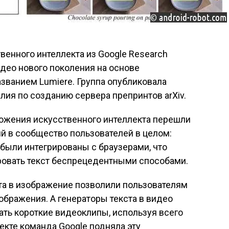
енного интеллекта из Google Research
идео нового поколения на основе
азванием Lumiere. Группа опубликовала
ия по созданию сервера препринтов arXiv.
ложения искусственного интеллекта перешли
й в сообщество пользователей в целом:
, были интегрированы с браузерами, что
ровать текст беспрецедентными способами.
та в изображение позволили пользователям
бражения. А генераторы текста в видео
ть короткие видеоклипы, используя всего
екте команда Google подняла эту