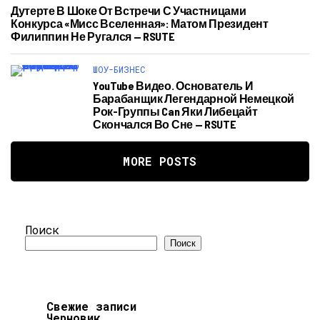
Дутерте В Шоке От Встречи С Участницами
Конкурса «Мисс Вселенная»‍: Матом Президент
Филиппин Не Ругался — RSUTE
ШОУ-БИЗНЕС
YouTube Видео. Основатель И
Барабанщик Легендарной Немецкой
Рок-Группы Can Яки Либецайт
Скончался Во Сне — RSUTE
MORE POSTS
Поиск
Поиск
Свежие записи
Черновик