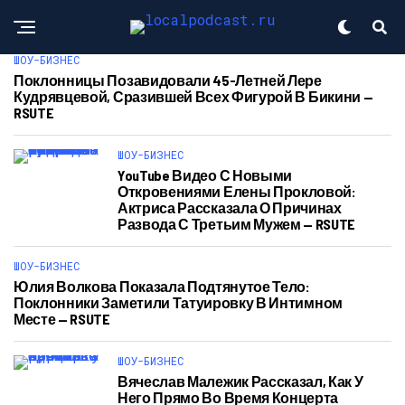
ШОУ-БИЗНЕС
Поклонницы Позавидовали 45-Летней Лере
Кудрявцевой, Сразившей Всех Фигурой В Бикини —
RSUTE
ШОУ-БИЗНЕС
YouTube Видео С Новыми
Откровениями Елены Прокловой:
Актриса Рассказала О Причинах
Развода С Третьим Мужем — RSUTE
ШОУ-БИЗНЕС
Юлия Волкова Показала Подтянутое Тело:
Поклонники Заметили Татуировку В Интимном
Месте — RSUTE
ШОУ-БИЗНЕС
Вячеслав Малежик Рассказал, Как У
Него Прямо Во Время Концерта