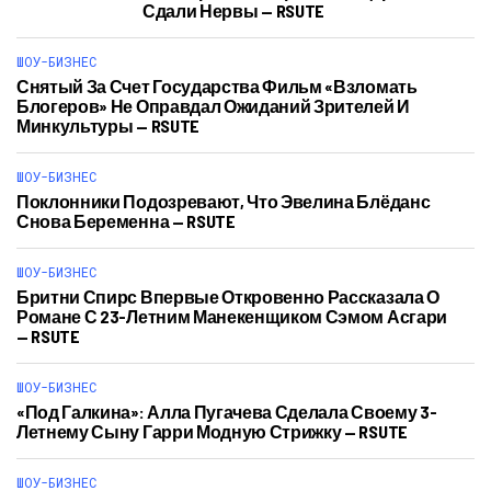
Сдали Нервы — RSUTE
ШОУ-БИЗНЕС
Снятый За Счет Государства Фильм «Взломать
Блогеров» Не Оправдал Ожиданий Зрителей И
Минкультуры — RSUTE
ШОУ-БИЗНЕС
Поклонники Подозревают, Что Эвелина Блёданс
Снова Беременна — RSUTE
ШОУ-БИЗНЕС
Бритни Спирс Впервые Откровенно Рассказала О
Романе С 23-Летним Манекенщиком‍ Сэмом Асгари
— RSUTE
ШОУ-БИЗНЕС
«Под Галкина»: Алла Пугачева Сделала Своему 3-
Летнему Сыну Гарри Модную Стрижку‍ — RSUTE
ШОУ-БИЗНЕС