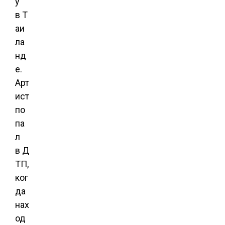
у
в Т
аи
ла
нд
е.
Арт
ист
по
па
л
в Д
ТП,
ког
да
нах
од