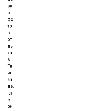
ва
л
фо
то
с
от
ды
ха
в
Та
ил
ан
де,
гд
е
он