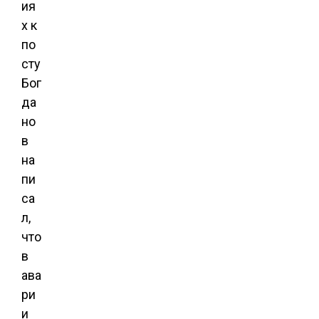
ия
х к
по
сту
Бог
да
но
в
на
пи
са
л,
что
в
ава
ри
и