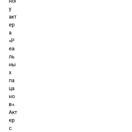
ног
у
акт
ер
а
«Р
еа
ль
ны
х
па
ца
но
в».
Акт
ер
с