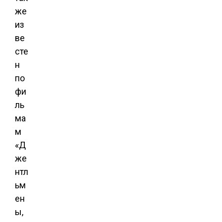
же
из
ве
сте
н
по
фи
ль
ма
м
«Д
же
нтл
ьм
ен
ы,