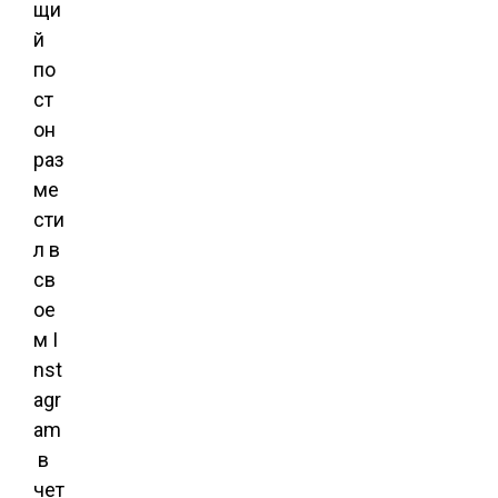
щи
й
по
ст
он
раз
ме
сти
л в
св
ое
м I
nst
agr
am
в
чет