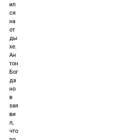
ил
ся
на
от
ды
хе.
Ан
тон
Бог
да
но
в
зая
ви
л,
что
по