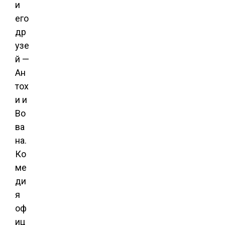
и
его
др
узе
й —
Ан
тох
и и
Во
ва
на.
Ко
ме
ди
я
оф
иц