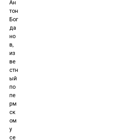
Ан
тон
Бог
да
но
в,
из
ве
стн
ый
по
пе
рм
ск
ом
у
се