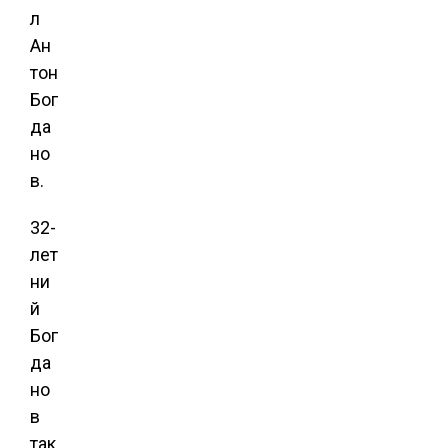
л
Ан
тон
Бог
да
но
в.
32-
лет
ни
й
Бог
да
но
в
так