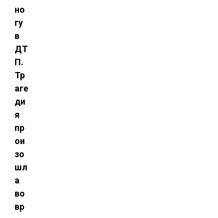
но
гу
в
ДТ
П.
Тр
аге
ди
я
пр
ои
зо
шл
а
во
вр