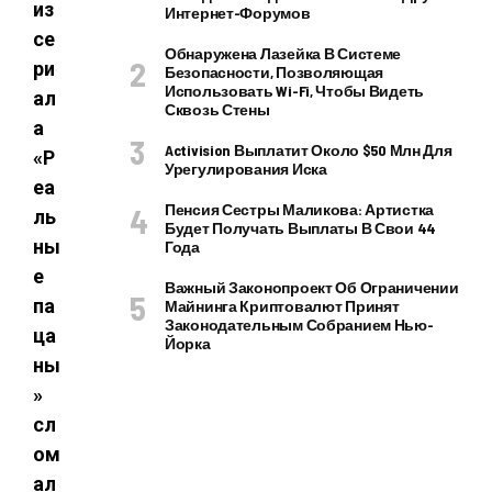
из
Интернет-Форумов
се
Обнаружена Лазейка В Системе
ри
Безопасности, Позволяющая
Использовать Wi-Fi, Чтобы Видеть
ал
Сквозь Стены
а
Activision Выплатит Около $50 Млн Для
«Р
Урегулирования Иска
еа
Пенсия Сестры Маликова: Артистка
ль
Будет Получать Выплаты В Свои 44
ны
Года
е
Важный Законопроект Об Ограничении
па
Майнинга Криптовалют Принят
Законодательным Собранием Нью-
ца
Йорка
ны
»
сл
ом
ал