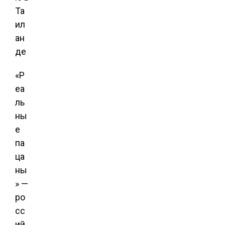
«Р
еа
ль
ны
е
па
ца
ны
» —
ро
сс
ий