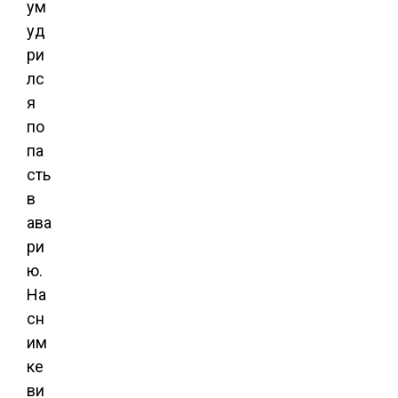
ум
уд
ри
лс
я
по
па
сть
в
ава
ри
ю.
На
сн
им
ке
ви