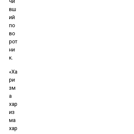
чи
вш
ий
по
во
рот
ни
к.
«Ха
ри
зм
а
хар
из
ма
хар