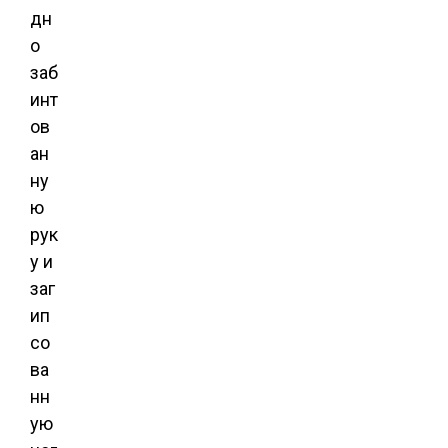
дн
о
заб
инт
ов
ан
ну
ю
рук
у и
заг
ип
со
ва
нн
ую