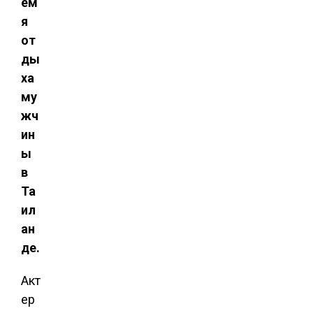
ем
я
от
ды
ха
му
жч
ин
ы
в
Та
ил
ан
де.
Акт
ер