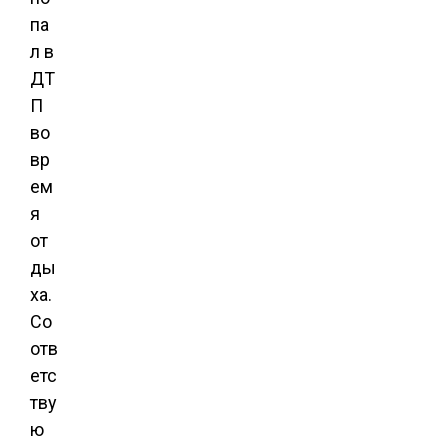
па
л в
ДТ
П
во
вр
ем
я
от
ды
ха.
Со
отв
етс
тву
ю