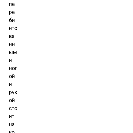
пе
ре
би
нто
ва
нн
ым
и
ног
ой
и
рук
ой
сто
ит
на
ко