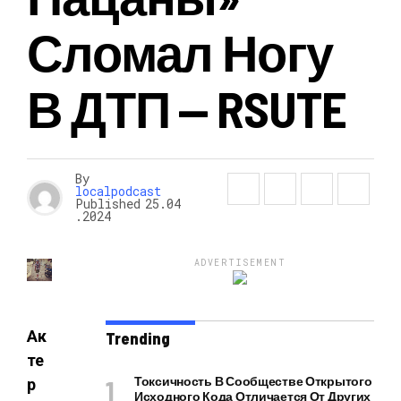
Сломал Ногу
В ДТП‍ — RSUTE
By
localpodcast
Published
25.04
.2024
ADVERTISEMENT
Ак
Trending
те
Токсичность В Сообществе Открытого
р
Исходного Кода Отличается От Других