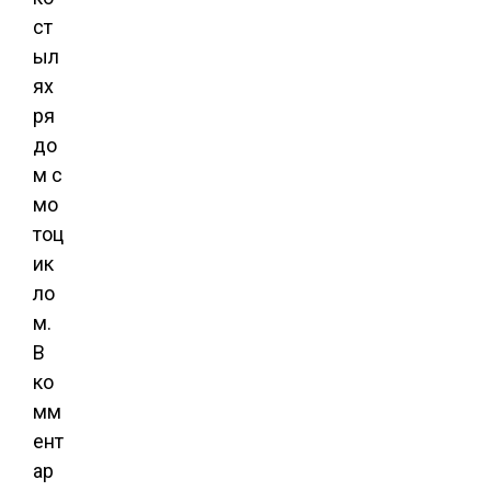
ст
ыл
ях
ря
до
м с
мо
тоц
ик
ло
м.
В
ко
мм
ент
ар