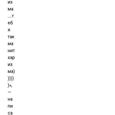
из
ма
….т
еб
я
так
ма
нит
хар
из
ма)
))))
)»,
—
на
пи
са