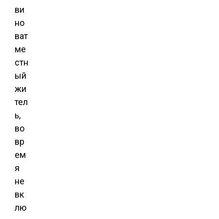
ви
но
ват
ме
стн
ый
жи
тел
ь,
во
вр
ем
я
не
вк
лю