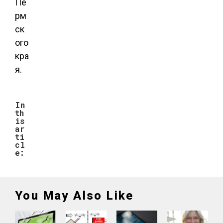
Пе
рм
ск
ого
кра
я.
In
th
is
ar
ti
cl
e:
You May Also Like