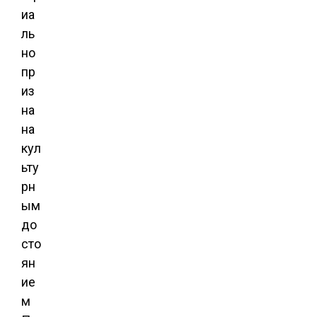
иа
ль
но
пр
из
на
на
кул
ьту
рн
ым
до
сто
ян
ие
м