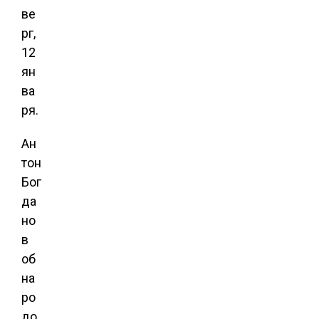
ве
рг,
12
ян
ва
ря.
Ан
тон
Бог
да
но
в
об
на
ро
до