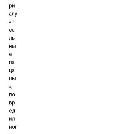
ри
алу
«Р
еа
ль
ны
е
па
ца
ны
»,
по
вр
ед
ил
ног