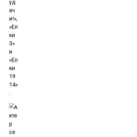
уд
ач
и!»,
«Ел
ки
3»
и
«Ел
ки
19
14»
.