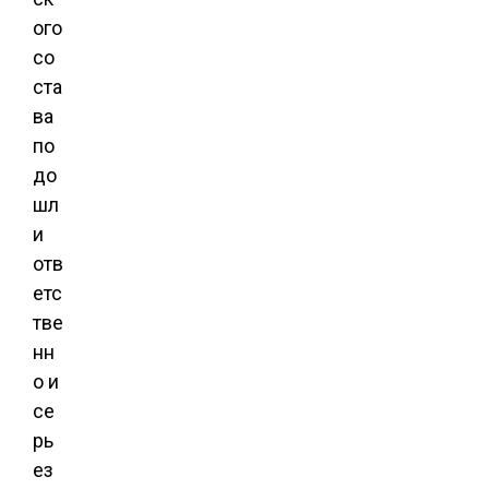
ого
со
ста
ва
по
до
шл
и
отв
етс
тве
нн
о и
се
рь
ез