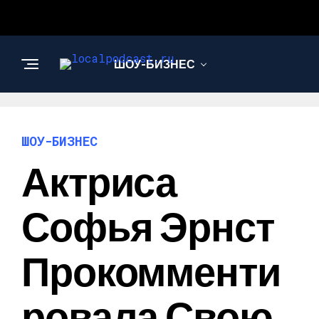
ШОУ-БИЗНЕС
НАУКА И
ТЕХНОЛОГИИ
ШОУ-БИЗНЕС
Актриса
Софья Эрнст
Прокомменти
Ровала Свою