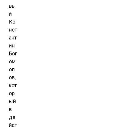
вы
й
Ко
нст
ант
ин
Бог
ом
ол
ов,
кот
ор
ый
в
де
йст