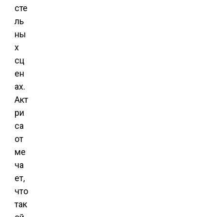
сте
ль
ны
х
сц
ен
ах.
Акт
ри
са
от
ме
ча
ет,
что
так