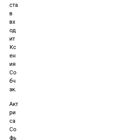
ста
в
вх
од
ит
Кс
ен
ия
Со
бч
ак.
Акт
ри
са
Со
фь