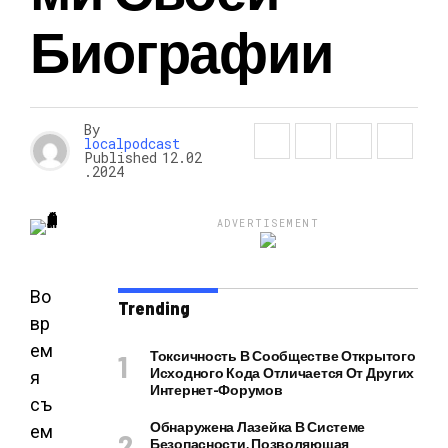
Биографии
By
localpodcast
Published
12.02
.2024
ADVERTISEMENT
Во
Trending
вр
ем
Токсичность В Сообществе Открытого
Исходного Кода Отличается От Других
я
Интернет-Форумов
съ
Обнаружена Лазейка В Системе
ем
Безопасности, Позволяющая