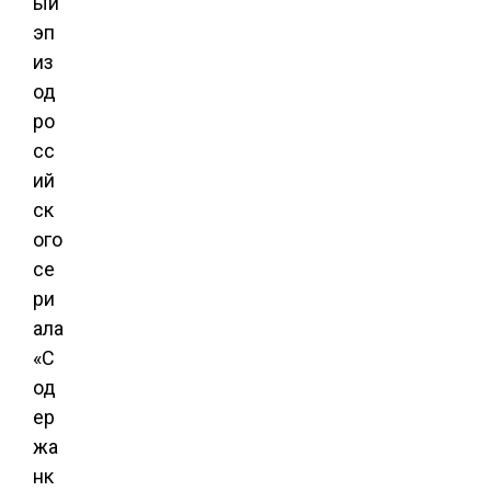
ый
эп
из
од
ро
сс
ий
ск
ого
се
ри
ала
«С
од
ер
жа
нк