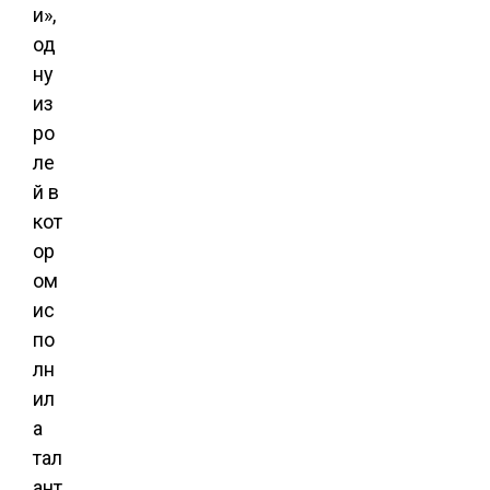
и»,
од
ну
из
ро
ле
й в
кот
ор
ом
ис
по
лн
ил
а
тал
ант