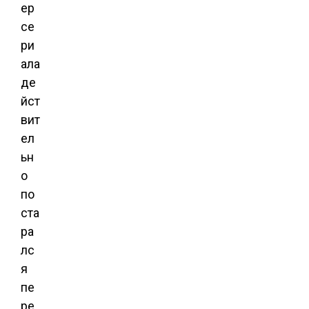
ер
се
ри
ала
де
йст
вит
ел
ьн
о
по
ста
ра
лс
я
пе
ре