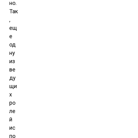
но.
Так
,
ещ
е
од
ну
из
ве
ду
щи
х
ро
ле
й
ис
по