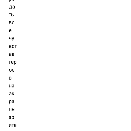
да
ть
вс
е
чу
вст
ва
гер
ое
в
на
эк
ра
ны
зр
ите