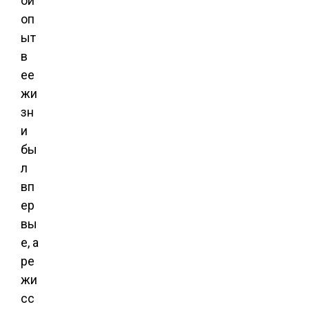
ой
оп
ыт
в
ее
жи
зн
и
бы
л
вп
ер
вы
е, а
ре
жи
сс