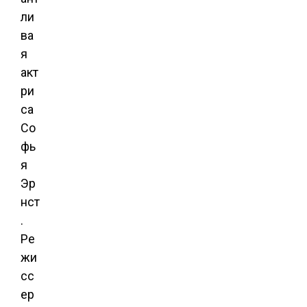
ли
ва
я
акт
ри
са
Со
фь
я
Эр
нст
.
Ре
жи
сс
ер