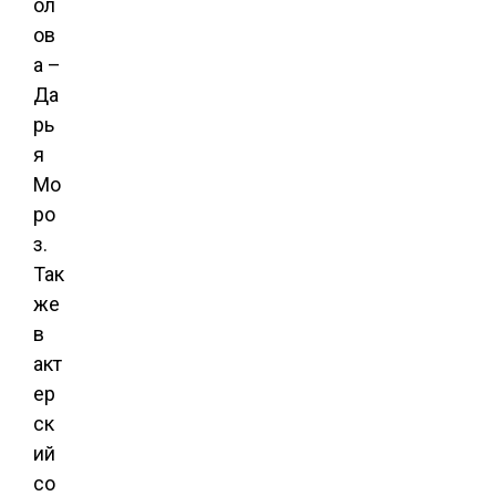
ол
ов
а –
Да
рь
я
Мо
ро
з.
Так
же
в
акт
ер
ск
ий
со