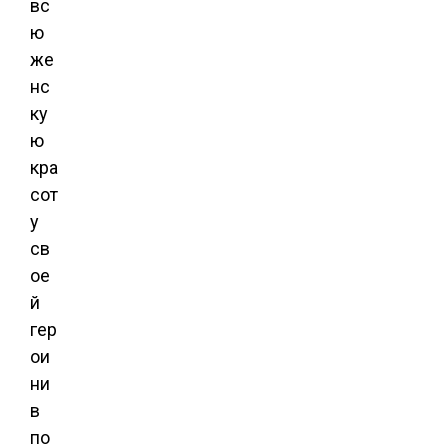
вс
ю
же
нс
ку
ю
кра
сот
у
св
ое
й
гер
ои
ни
в
по