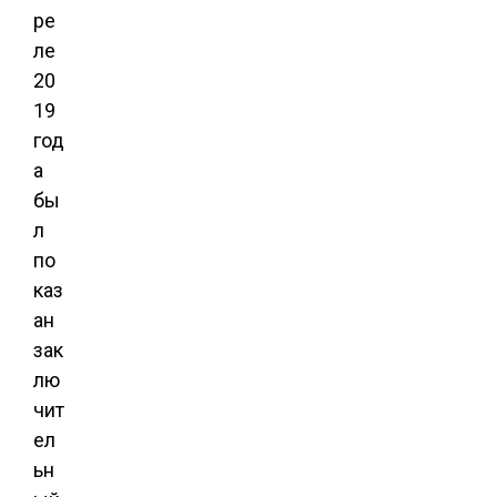
ре
ле
20
19
год
а
бы
л
по
каз
ан
зак
лю
чит
ел
ьн