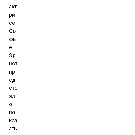
акт
ри
се
Со
фь
е
Эр
нст
пр
ед
сто
ял
о
по
каз
ать