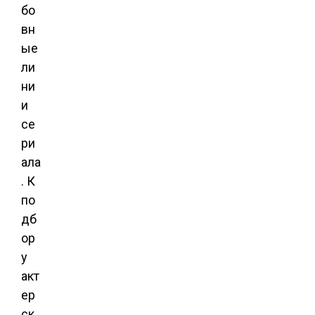
бо
вн
ые
ли
ни
и
се
ри
ала
. К
по
дб
ор
у
акт
ер
ск