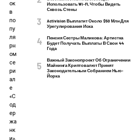
ок
Использовать Wi-Fi, Чтобы Видеть
Сквозь Стены
в
по
Activision Выплатит Около $50 Млн Для
Урегулирования Иска
пу
ля
Пенсия Сестры Маликова: Артистка
Будет Получать Выплаты В Свои 44
рн
Года
ом
Важный Законопроект Об Ограничении
се
Майнинга Криптовалют Принят
ри
Законодательным Собранием Нью-
Йорка
ал
е
«С
од
ер
жа
нк
и»,