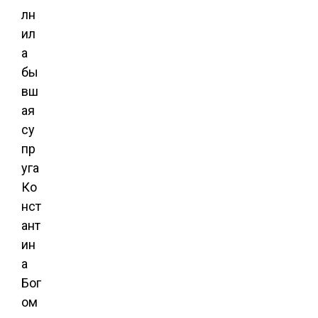
лн
ил
а
бы
вш
ая
су
пр
уга
Ко
нст
ант
ин
а
Бог
ом