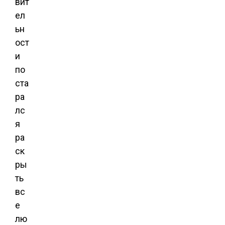
вит
ел
ьн
ост
и
по
ста
ра
лс
я
ра
ск
ры
ть
вс
е
лю