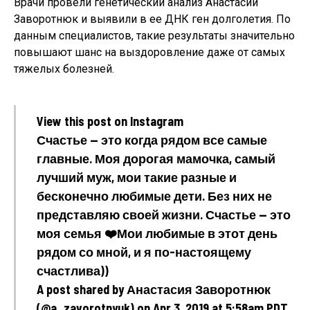
Врачи провели генетический анализ Анастасии
Заворотнюк и выявили в ее ДНК ген долголетия. По
данным специалистов, такие результаты значительно
повышают шанс на выздоровление даже от самых
тяжелых болезней.
View this post on Instagram
Счастье — это когда рядом все самые
главные. Моя дорогая мамочка, самый
лучший муж, мои такие разные и
бесконечно любимые дети. Без них не
представляю своей жизни. Счастье — это
моя семья ❤️Мои любимые в этот день
рядом со мной, и я по-настоящему
счастлива))
A post shared by Анастасия Заворотнюк
(@a_zavorotnyuk) on Apr 3, 2019 at 5:58am PDT