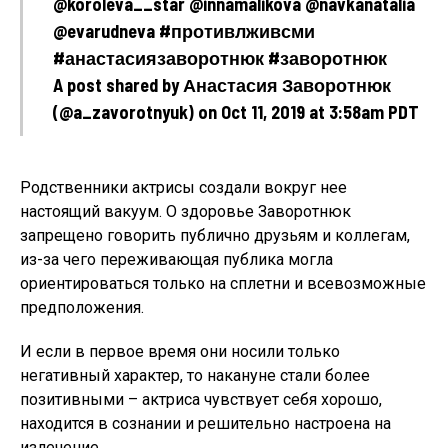
@koroleva__star @innamalikova @navkanatalia
@evarudneva #противлживсми
#анастасиязаворотнюк #заворотнюк
A post shared by Анастасия Заворотнюк
(@a_zavorotnyuk) on Oct 11, 2019 at 3:58am PDT
Родственники актрисы создали вокруг нее
настоящий вакуум. О здоровье Заворотнюк
запрещено говорить публично друзьям и коллегам,
из-за чего переживающая публика могла
ориентироваться только на сплетни и всевозможные
предположения.
И если в первое время они носили только
негативный характер, то накануне стали более
позитивными – актриса чувствует себя хорошо,
находится в сознании и решительно настроена на
излечение.