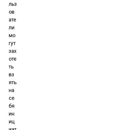
льз
ов
ате
ли
мо
гут
зах
оте
ть
вз
ять
на
се
бя
ин
иц
иат