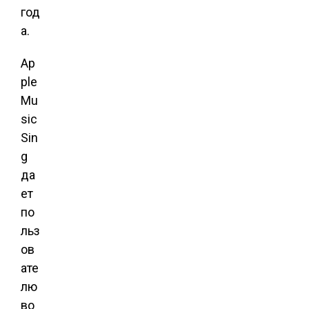
год
а.
Ap
ple
Mu
sic
Sin
g
да
ет
по
льз
ов
ате
лю
во