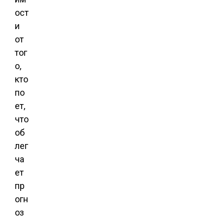
ост
и
от
тог
о,
кто
по
ет,
что
об
лег
ча
ет
пр
огн
оз