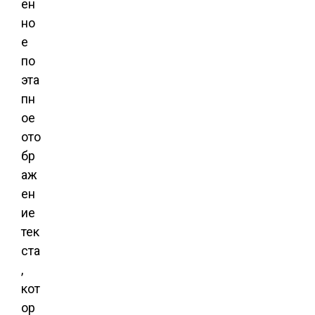
ен
но
е
по
эта
пн
ое
ото
бр
аж
ен
ие
тек
ста
,
кот
ор