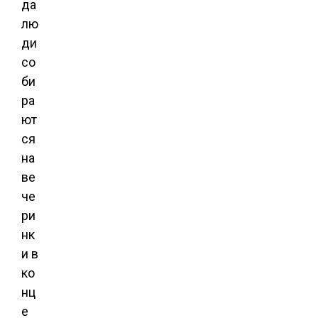
да
лю
ди
со
би
ра
ют
ся
на
ве
че
ри
нк
и в
ко
нц
е