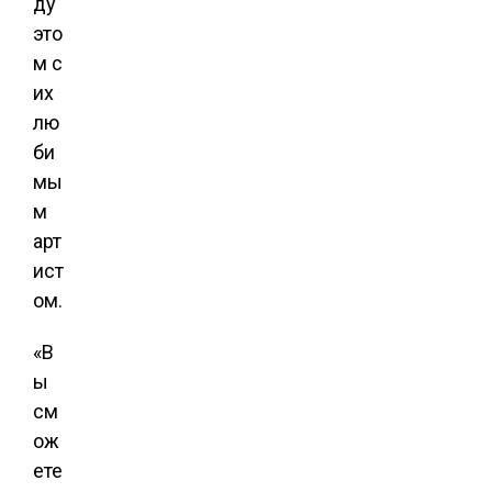
ду
это
м с
их
лю
би
мы
м
арт
ист
ом.
«В
ы
см
ож
ете