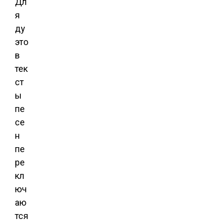
Дл
я
ду
это
в
тек
ст
ы
пе
се
н
пе
ре
кл
юч
аю
тся