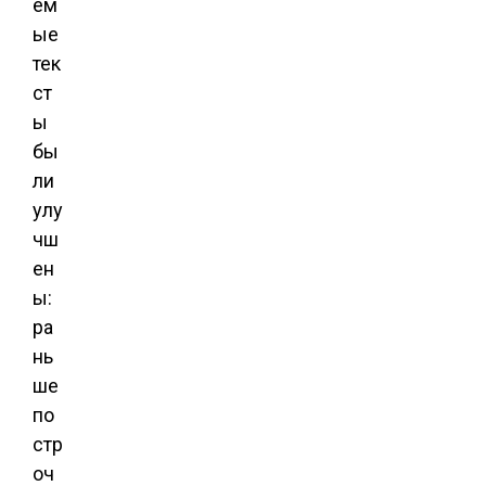
ем
ые
тек
ст
ы
бы
ли
улу
чш
ен
ы:
ра
нь
ше
по
стр
оч