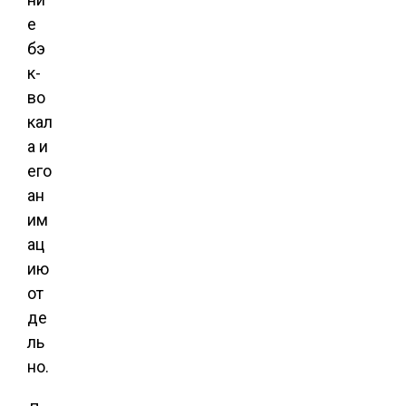
е
бэ
к-
во
кал
а и
его
ан
им
ац
ию
от
де
ль
но.