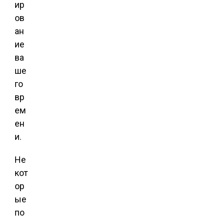
ир
ов
ан
ие
ва
ше
го
вр
ем
ен
и.
Не
кот
ор
ые
по