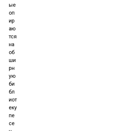
ые
оп
ир
аю
тся
на
об
ши
рн
ую
би
бл
иот
еку
пе
се