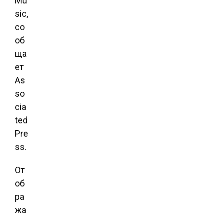
Mu
sic,
со
об
ща
ет
As
so
cia
ted
Pre
ss.
От
об
ра
жа