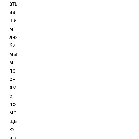
ать
ва
ши
м
лю
би
мы
м
пе
сн
ям
с
по
мо
щь
ю
но