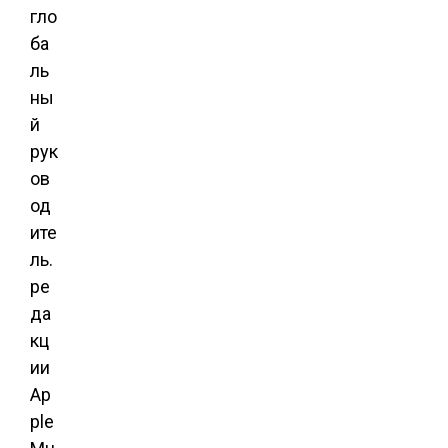
гло
ба
ль
ны
й
рук
ов
од
ите
ль.
ре
да
кц
ии
Ap
ple