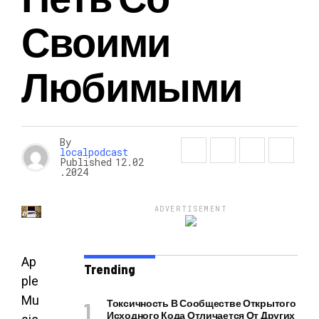
Своими
Любимыми
By
localpodcast
Published
12.02
.2024
ADVERTISEMENT
Ap
Trending
ple
Mu
Токсичность В Сообществе Открытого
Исходного Кода Отличается От Других