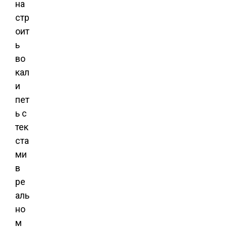
на
стр
оит
ь
во
кал
и
пет
ь с
тек
ста
ми
в
ре
аль
но
м