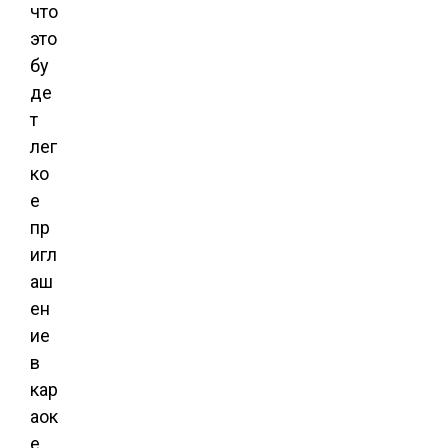
что
это
бу
де
т
лег
ко
е
пр
игл
аш
ен
ие
в
кар
аок
е.