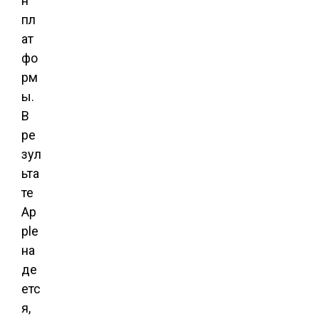
н
пл
ат
фо
рм
ы.
В
ре
зул
ьта
те
Ap
ple
на
де
етс
я,