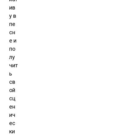
ив
у в
пе
сн
е и
по
лу
чит
ь
св
ой
сц
ен
ич
ес
ки