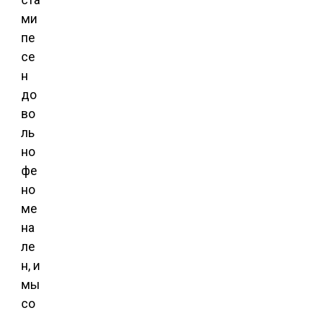
ми
пе
се
н
до
во
ль
но
фе
но
ме
на
ле
н, и
мы
со