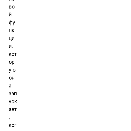
во
й
фу
нк
ци
и,
кот
ор
ую
он
а
зап
уск
ает
,
ког