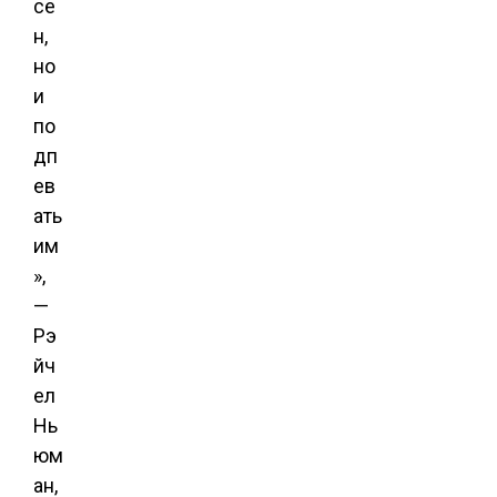
се
н,
но
и
по
дп
ев
ать
им
»,
—
Рэ
йч
ел
Нь
юм
ан,