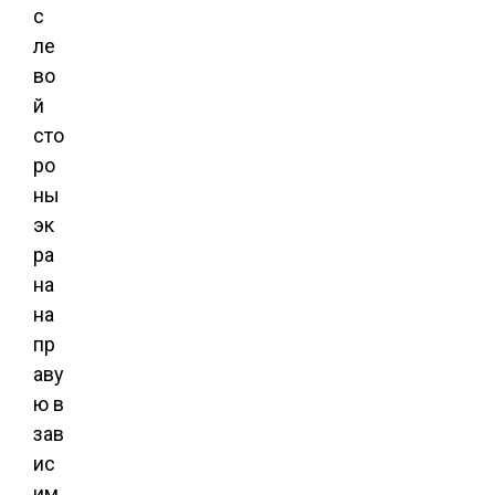
с
ле
во
й
сто
ро
ны
эк
ра
на
на
пр
аву
ю в
зав
ис
им