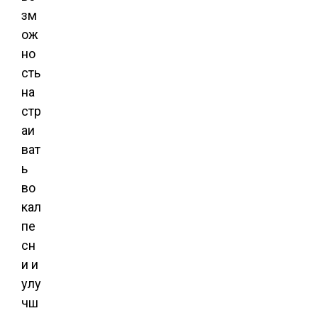
зм
ож
но
сть
на
стр
аи
ват
ь
во
кал
пе
сн
и и
улу
чш