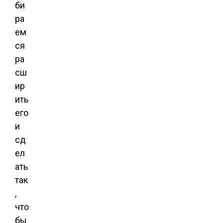
би
ра
ем
ся
ра
сш
ир
ить
его
и
сд
ел
ать
так
,
что
бы