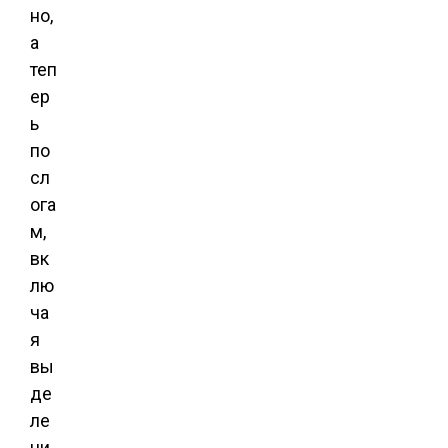
но,
а
теп
ер
ь
по
сл
ога
м,
вк
лю
ча
я
вы
де
ле
ни