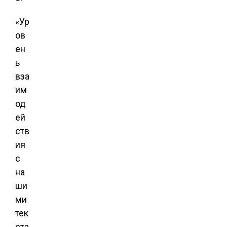
«Ур
ов
ен
ь
вза
им
од
ей
ств
ия
с
на
ши
ми
тек
ста