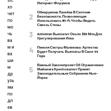
sic
Интернет-Форумов
хо
Обнаружена Лазейка В Системе
чет
Безопасности, Позволяющая
по
Использовать Wi-Fi, Чтобы Видеть
Сквозь Стены
мо
чь
Activision Выплатит Около $50 Млн Для
Урегулирования Иска
ва
м и
Пенсия Сестры Маликова: Артистка
Будет Получать Выплаты В Свои 44
ва
Года
ши
Важный Законопроект Об Ограничении
м
Майнинга Криптовалют Принят
др
Законодательным Собранием Нью-
Йорка
узь
ям
по
дп
ев