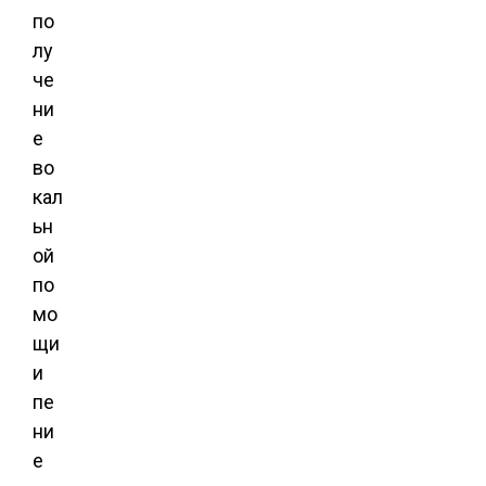
по
лу
че
ни
е
во
кал
ьн
ой
по
мо
щи
и
пе
ни
е