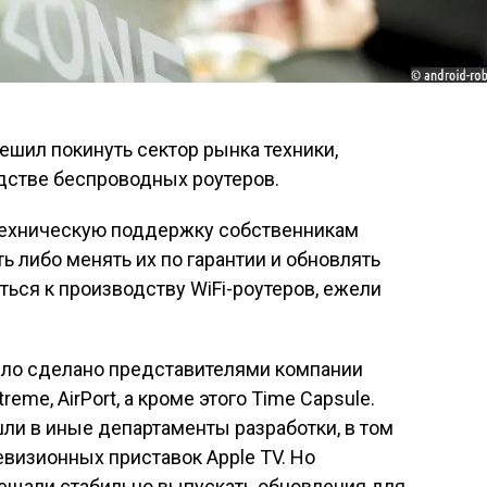
ешил покинуть сектор рынка техники,
стве беспроводных роутеров.
техническую поддержку собственникам
ить либо менять их по гарантии и обновлять
ься к производству WiFi-роутеров, ежели
ло сделано представителями компании
reme, AirPort, а кроме этого Time Capsule.
и в иные департаменты разработки, в том
евизионных приставок Apple TV. Но
ещали стабильно выпускать обновления для