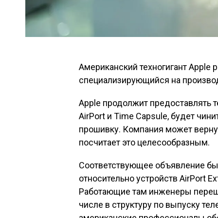
Американский техногигант Apple р
специализирующийся на производ
Apple продолжит предоставлять 
AirPort и Time Capsule, будет чин
прошивку. Компания может вернут
посчитает это целесообразным.
Соответствующее объявление бы
относительно устройств AirPort Ext
Работающие там инженеры перешл
числе в структуру по выпуску тел
американские профессионалы об