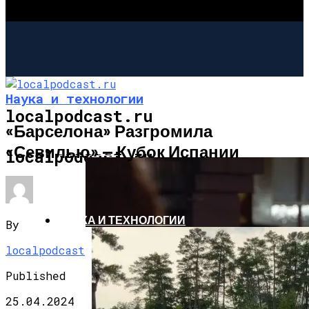
Наука и технологии
localpodcast.ru
«Барселона» Разгромила
«Севилью» — Кубок Испании
ШОУ-БИЗНЕС
localpodcast.ru
НАУКА И ТЕХНОЛОГИИ
By
localpodcast
Published
25.04.2024