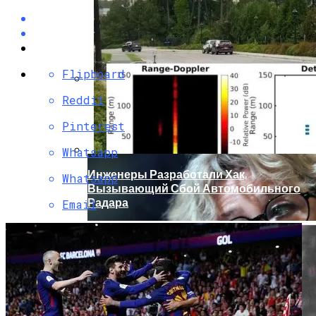
Flipboard
Reddit
Кто Из Знаменитостей Умер В 2023 Году:
Юдашкин, Колесников, Чурикова,
Pinterest
Зайцев И Другие – От Чего Скончались
Whatsapp
Инженеры Разработали Хак,
Whatsapp
Вызывающий Сбой Автомобильного
Радара
Email