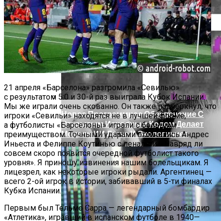
Марина Неёлова Госпитализирована,
Какая Причина Произошедшего
21 апреля «Барселона» разгромила «Севилью»
с результатом 5:0 и 30-й раз выиграла Кубок Испании.
Мы же играли очень скованно. Он также подчеркнул, что
Новое Программное Обеспечение С
игроки «Севильи» находятся не в лучшей форме,
Открытым Исходным Кодом Делает
а футболисты «Барселоны» играли с большим
Модели ИИ Легче И Экологичнее
преимуществом. Точными ударами отличились Андрес
Иньеста и Фелиппе Коутинью с пенальти. «Навряд ли
совсем скоро появится очередной футболист такого
уровня». Я приношу извинения нашим болельщикам. Я
лицезрел, как некоторые игроки рыдали. Аргентинец —
всего 2-ой игрок в истории, забивавший в 5-ти финалах
Кубка Испании.
Первым был Тельмо Сарра — легендарный бомбардир
«Атлетика», игравший в испанском футболе в 1940—