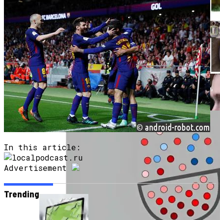
Продолжение Сериала «Счастливы
Вместе»: Когда Выйдет, Кто Из Актёров
Будет Играть, Как Сложилась Судьба
Артистов
Google Объявляет О Разработке Lumiere,
Генератора Текста В Видео
In this article:
Advertisement
Trending