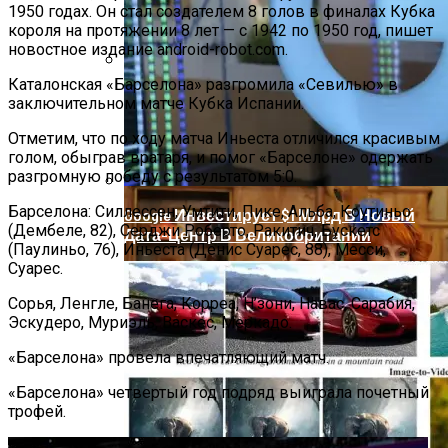
1950 годах. Он стал создателем 8 голов в финалах Кубка
короля на протяжении 8 лет — с 1942 по 1950 год, пишет
новостное издание android-robot.com.
Каталонская «Барселона» разгромила «Севилью» в
Звезды, Которые Трагически Погибли,
заключительном матче Кубка Испании.
Стремясь К Вечной Молодости
Отметим, что по ходу матча Иньеста отличился красивым
голом, обыграв вратаря, и помог «Барселоне» одержать
разгромную победу с результатом 5:0.
Барселона: Силлессен, Умтити, Пике, Альба, Коутиньо
Google Инвестирует $1 Млрд В Новый
(Дембеле, 82), Серджи Роберто, Ракитич, Бускетс
Дата-Центр В Великобритании
(Паулиньо, 76), Иньеста (Денис Суарес, 88), Месси,
Суарес.
Сорья, Ленгле, Банега, Корреа, Н’зони, Навас, Сарабия,
Эскудеро, Муриэль, Васкес, Меркадо.
«Барселона» провела впечатляющий матч.
«Барселона» четвертый год подряд выиграла почетный
трофей.