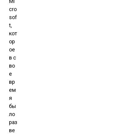
Mi
cro
sof
t,
кот
ор
ое
в с
во
е
вр
ем
я
бы
ло
раз
ве