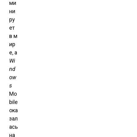
ми
ни
ру
ет
в м
ир
е, а
Wi
nd
ow
s
Mo
bile
ока
зал
ась
на