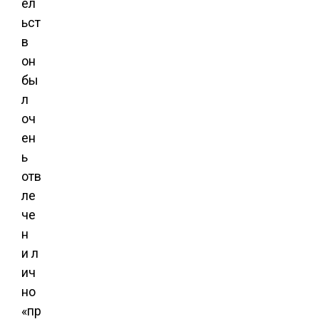
ел
ьст
в
он
бы
л
оч
ен
ь
отв
ле
че
н
и л
ич
но
«пр