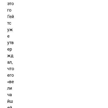
это
го
Гей
тс
уж
е
утв
ер
жд
ал,
что
его
«ве
ли
ча
йш
ей