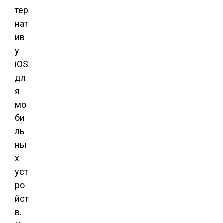
тер
нат
ив
у
iOS
дл
я
мо
би
ль
ны
х
уст
ро
йст
в.