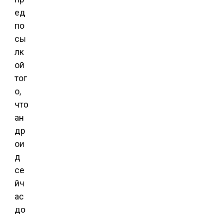
ед
по
сы
лк
ой
тог
о,
что
ан
др
ои
д
се
йч
ас
до