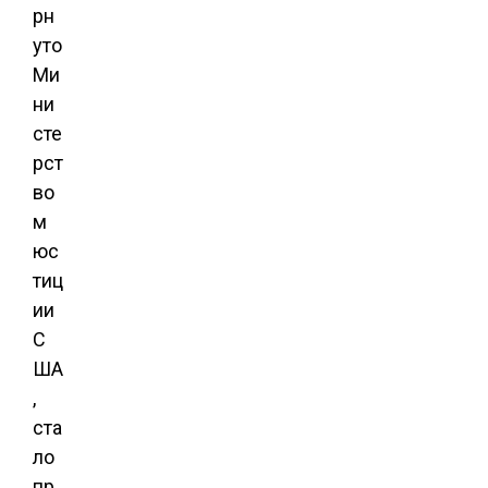
рн
уто
Ми
ни
сте
рст
во
м
юс
тиц
ии
С
ША
,
ста
ло
пр