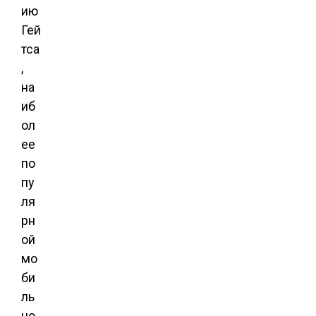
ию
Гей
тса
,
на
иб
ол
ее
по
пу
ля
рн
ой
мо
би
ль
но