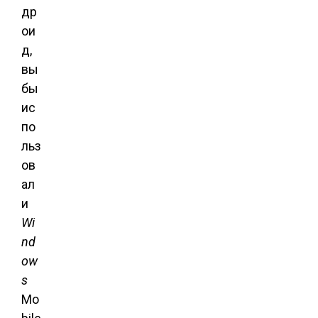
др
ои
д,
вы
бы
ис
по
льз
ов
ал
и
Wi
nd
ow
s
Mo