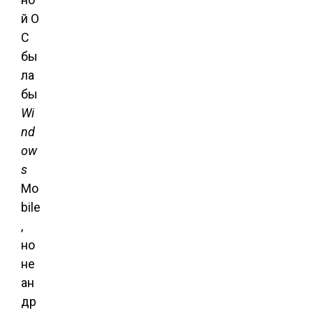
й О
С
бы
ла
бы
Wi
nd
ow
s
Mo
bile
,
но
не
ан
др