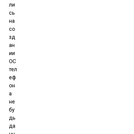
ли
сь
на
со
зд
ан
ии
ОС
тел
еф
он
а
не
бу
дь
да
нн