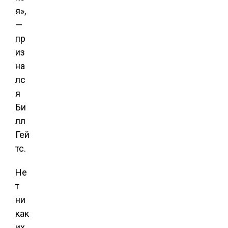
я»,
—
пр
из
на
лс
я
Би
лл
Гей
тс.
Не
т
ни
как
их