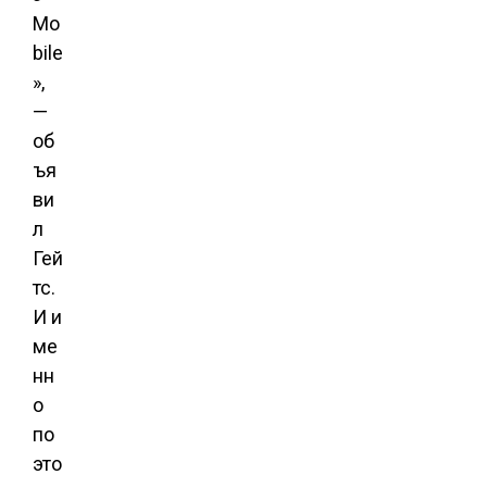
Mo
bile
»,
—
об
ъя
ви
л
Гей
тс.
И и
ме
нн
о
по
это