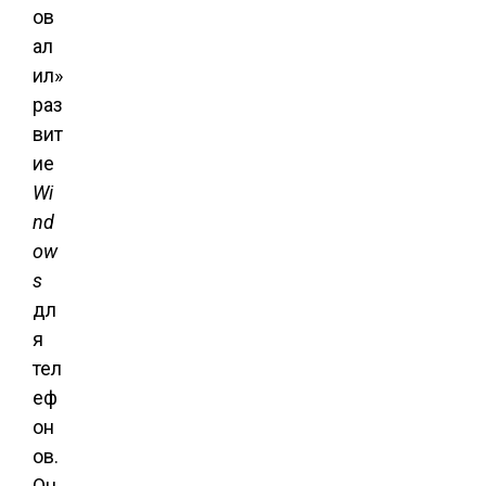
ов
ал
ил»
раз
вит
ие
Wi
nd
ow
s
дл
я
тел
еф
он
ов.
Он