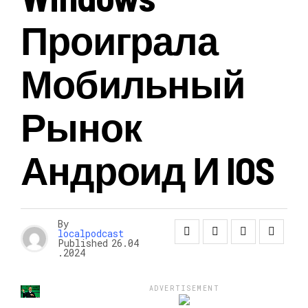
Проиграла
Мобильный
Рынок
Андроид И IOS
By
localpodcast
Published
26.04
.2024
ADVERTISEMENT