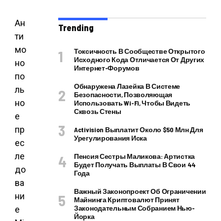
Ан
Trending
ти
мо
Токсичность В Сообществе Открытого
Исходного Кода Отличается От Других
но
Интернет-Форумов
по
Обнаружена Лазейка В Системе
ль
Безопасности, Позволяющая
но
Использовать Wi-Fi, Чтобы Видеть
Сквозь Стены
е
пр
Activision Выплатит Около $50 Млн Для
Урегулирования Иска
ес
ле
Пенсия Сестры Маликова: Артистка
Будет Получать Выплаты В Свои 44
до
Года
ва
Важный Законопроект Об Ограничении
ни
Майнинга Криптовалют Принят
Законодательным Собранием Нью-
е
Йорка