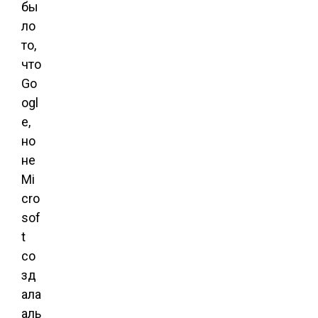
бы
ло
то,
что
Go
ogl
e,
но
не
Mi
cro
sof
t
со
зд
ала
аль