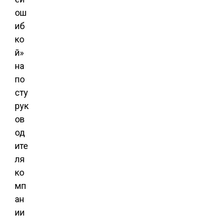
ош
иб
ко
й»
на
по
сту
рук
ов
од
ите
ля
ко
мп
ан
ии