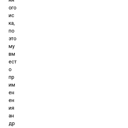
ого
ис
ка,
по
это
му
вм
ест
о
пр
им
ен
ен
ия
ан
др