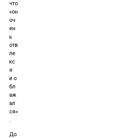
что
«он
оч
ен
ь
отв
ле
кс
я
и о
бл
аж
ал
ся»
.
До