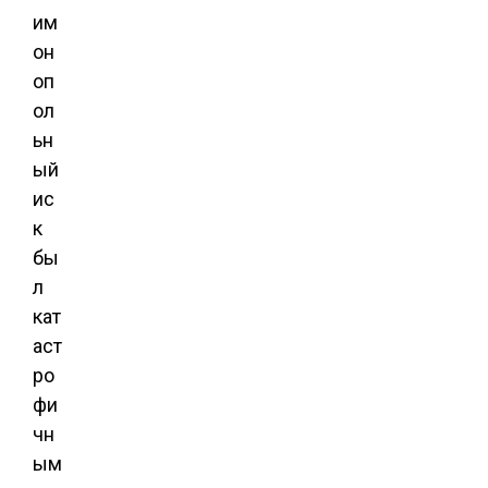
им
он
оп
ол
ьн
ый
ис
к
бы
л
кат
аст
ро
фи
чн
ым