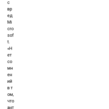
с
вр
ед
Mi
cro
sof
t.
«Н
ет
со
мн
ен
ий
в т
ом,
что
ант