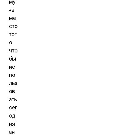
му
«в
ме
сто
тог
о
что
бы
ис
по
льз
ов
ать
сег
од
ня
ан