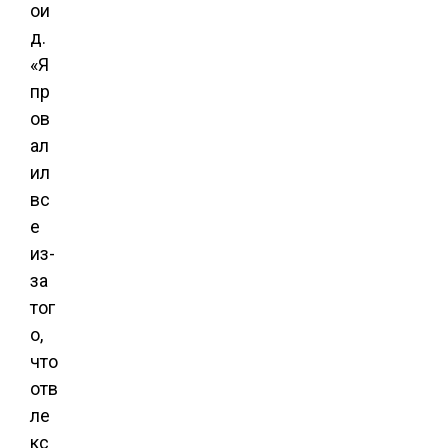
ои
д.
«Я
пр
ов
ал
ил
вс
е
из-
за
тог
о,
что
отв
ле
кс