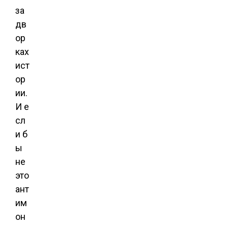
за
дв
ор
ках
ист
ор
ии.
И е
сл
и б
ы
не
это
ант
им
он