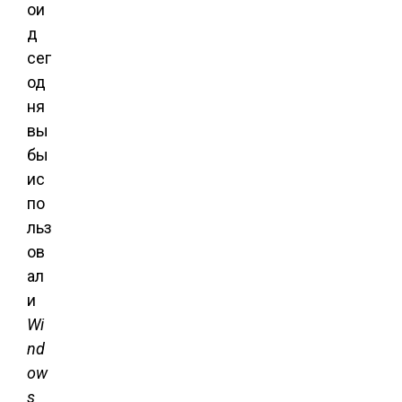
ои
д
сег
од
ня
вы
бы
ис
по
льз
ов
ал
и
Wi
nd
ow
s