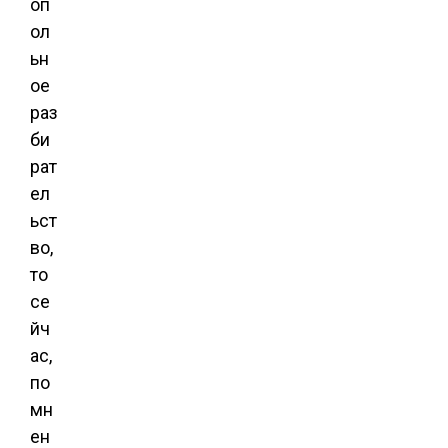
оп
ол
ьн
ое
раз
би
рат
ел
ьст
во,
то
се
йч
ас,
по
мн
ен