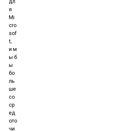
дл
я
Mi
cro
sof
t,
и м
ы б
ы
бо
ль
ше
со
ср
ед
ото
чи