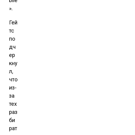
bile
».
Гей
тс
по
дч
ер
кну
л,
что
из-
за
тех
раз
би
рат