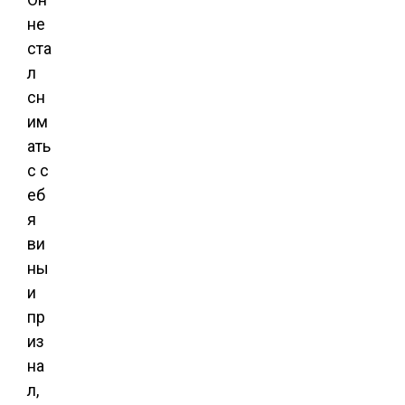
не
ста
л
сн
им
ать
с с
еб
я
ви
ны
и
пр
из
на
л,