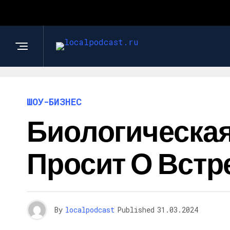
ШОУ-БИЗНЕС
Биологическа
Просит О Встре
By
localpodcast
Published
31.03.2024