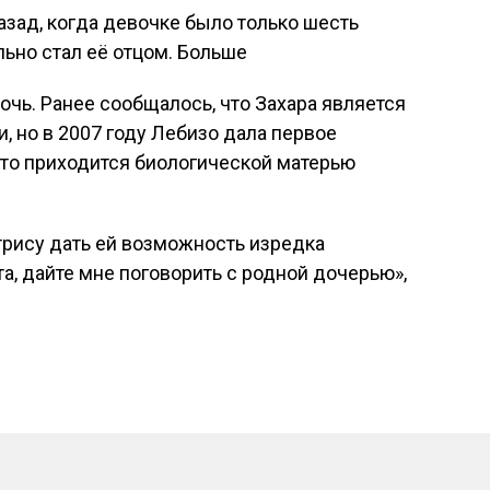
азад, когда девочке было только шесть
льно стал её отцом. Больше
очь. Ранее сообщалось, что Захара является
и, но в 2007 году Лебизо дала первое
 что приходится биологической матерью
трису дать ей возможность изредка
а, дайте мне поговорить с родной дочерью»,