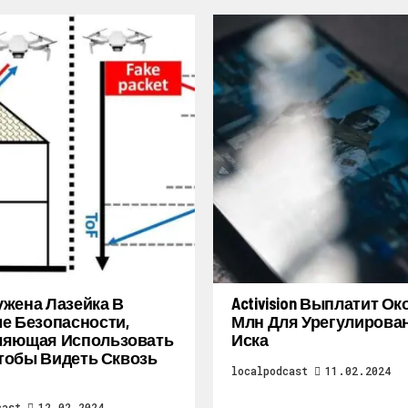
жена Лазейка В
Activision Выплатит Ок
е Безопасности,
Млн Для Урегулирова
ляющая Использовать
Иска
 Чтобы Видеть Сквозь
localpodcast
11.02.2024
cast
12.02.2024