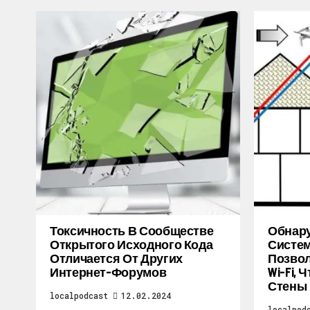
Токсичность В Сообществе
Обнару
Открытого Исходного Кода
Систем
Отличается От Других
Позво
Интернет-Форумов
Wi-Fi,
Стены
localpodcast
12.02.2024
localpod