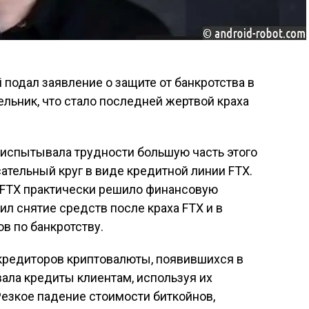
 подал заявление о защите от банкротства в
ельник, что стало последней жертвой краха
 испытывала трудности большую часть этого
сательный круг в виде кредитной линии FTX.
 FTX практически решило финансовую
вил снятие средств после краха FTX и в
в по банкротству.
 кредиторов криптовалюты, появившихся в
ала кредиты клиентам, используя их
Резкое падение стоимости биткойнов,