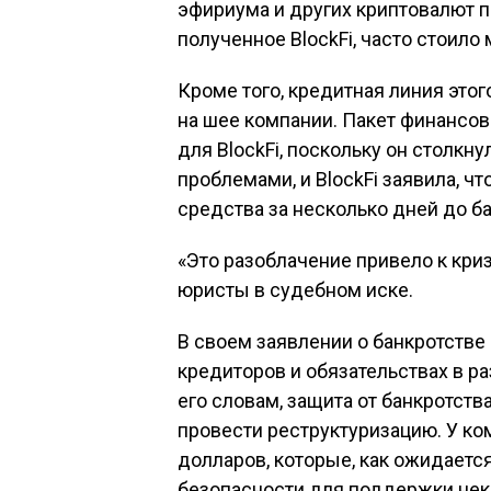
эфириума и других криптовалют пр
полученное BlockFi, часто стоил
Кроме того, кредитная линия это
на шее компании. Пакет финансов
для BlockFi, поскольку он столк
проблемами, и BlockFi заявила, 
средства за несколько дней до б
«Это разоблачение привело к кри
юристы в судебном иске.
В своем заявлении о банкротстве 
кредиторов и обязательствах в р
его словам, защита от банкротст
провести реструктуризацию. У ко
долларов, которые, как ожидаетс
безопасности для поддержки нек