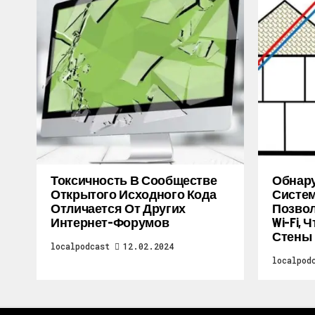
Токсичность В Сообществе
Обнару
Открытого Исходного Кода
Систем
Отличается От Других
Позво
Интернет-Форумов
Wi-Fi,
Стены
localpodcast
12.02.2024
localpod