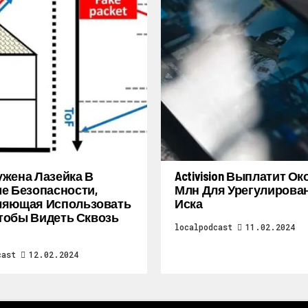
жена Лазейка В
Activision Выплатит Ок
е Безопасности,
Млн Для Урегулирова
ляющая Использовать
Иска
 Чтобы Видеть Сквозь
localpodcast
11.02.2024
cast
12.02.2024