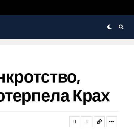
нкротство,
отерпела Крах