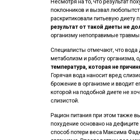
Несмотря на то, что результат п
поклонников и вызвал любопытст
раскритиковали питьевую диету п
результат от такой диеты не д
организму непоправимые травмы
Специалисты отмечают, что вода 
метаболизм и работу организма, 
температура, которая не причин
Горячая вода наносит вред слизи
брожение в организме и вводит ег
которой на подобной диете не хо
слизистой.
Рацион питания при этом также в
похудение основано на дефиците к
способ потери веса Максима Фад