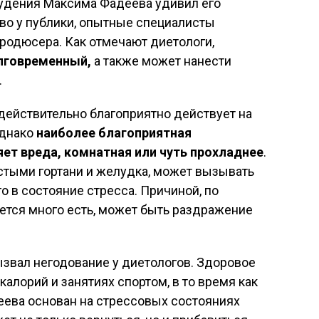
охудения Максима Фадеева удивил его
во у публики, опытные специалисты
родюсера. Как отмечают диетологи,
олговременный,
а также может нанести
.
действительно благоприятно действует на
однако
наиболее благоприятная
яет вреда, комнатная или чуть прохладнее
.
стыми гортани и желудка, может вызывать
о в состояние стресса. Причиной, по
чется много есть, может быть раздражение
ызвал негодование у диетологов. Здоровое
алорий и занятиях спортом, в то время как
еева основан на стрессовых состояниях