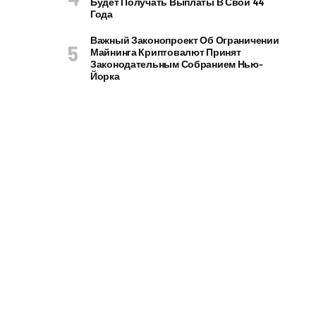
Будет Получать Выплаты В Свои 44
Года
Важный Законопроект Об Ограничении
Майнинга Криптовалют Принят
Законодательным Собранием Нью-
Йорка