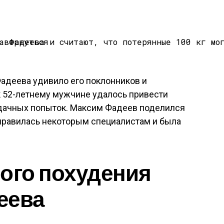
деева удивило его поклонников и
к 52-летнему мужчине удалось привести
удачных попыток. Максим Фадеев поделился
онравилась некоторым специалистам и была
ого похудения
еева