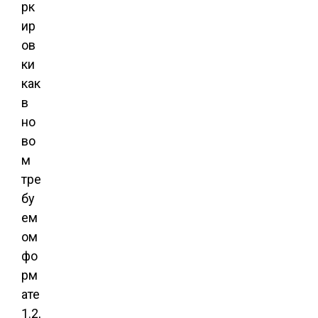
рк
ир
ов
ки
как
в
но
во
м
тре
бу
ем
ом
фо
рм
ате
1.2,