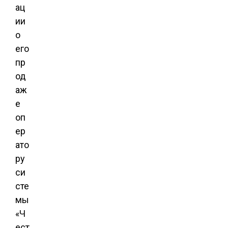
ац
ии
о
его
пр
од
аж
е
оп
ер
ато
ру
си
сте
мы
«Ч
ест