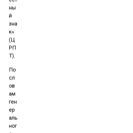
ны
й
зна
к»
(Ц
РП
Т).
По
сл
ов
ам
ген
ер
аль
ног