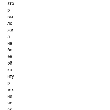
ато
р
вы
ло
жи
л
на
бо
ев
ой
ко
нту
р
тех
ни
че
ск