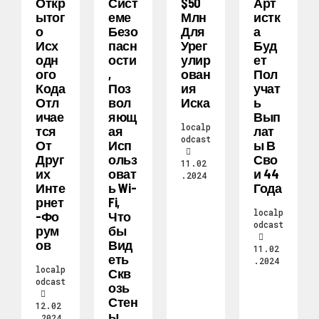
Откр
Сист
$50
Арт
Ытог
Еме
Млн
Истк
О
Безо
Для
А
Исх
Пасн
Урег
Буд
Одн
Ости
Улир
Ет
Ого
,
Ован
Пол
Кода
Поз
Ия
Учат
Отл
Вол
Иска
Ь
Ичае
Яющ
Вып
localp
Тся
Ая
Лат
odcast
От
Исп
Ы В
Друг
Ольз
Сво
11.02
Их
Оват
И 44
.2024
Инте
Ь Wi-
Года
Рнет
Fi,
localp
-фо
Что
odcast
Рум
Бы
Ов
Вид
11.02
Еть
.2024
localp
Скв
odcast
Озь
Стен
12.02
Ы
.2024