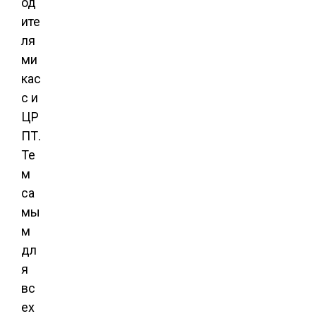
од
ите
ля
ми
кас
с и
ЦР
ПТ.
Те
м
са
мы
м
дл
я
вс
ех