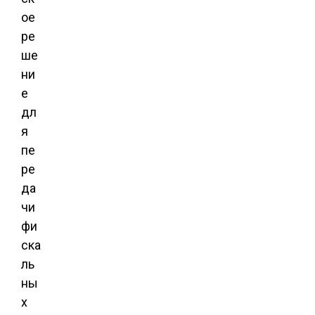
ое
ре
ше
ни
е
дл
я
пе
ре
да
чи
фи
ска
ль
ны
х