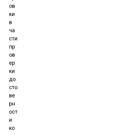
ов
ки
в
ча
сти
пр
ов
ер
ки
до
сто
ве
рн
ост
и
ко