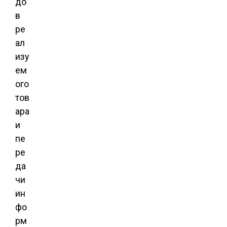
до
в
ре
ал
изу
ем
ого
тов
ара
и
пе
ре
да
чи
ин
фо
рм