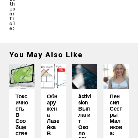
th
is
ar
ti
cl
e:
You May Also Like
Токс
Обн
Activi
Пен
Ично
Ару
Sion
Сия
Сть
Жен
Вып
Сест
В
А
Лати
Ры
Соо
Лазе
Т
Мал
Бще
Йка
Око
Иков
Стве
В
Ло
А: