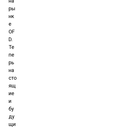
на
ры
нк
е
OF
D.
Те
пе
рь
на
сто
ящ
ие
и
бу
ду
щи