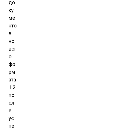
до
ку
ме
нто
в
но
вог
о
фо
рм
ата
1.2
по
сл
е
ус
пе