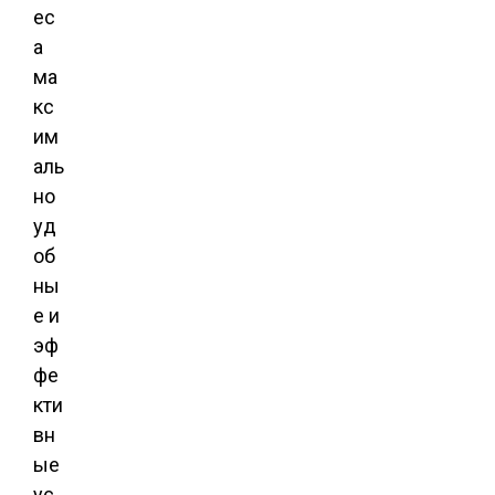
ес
а
ма
кс
им
аль
но
уд
об
ны
е и
эф
фе
кти
вн
ые
ус