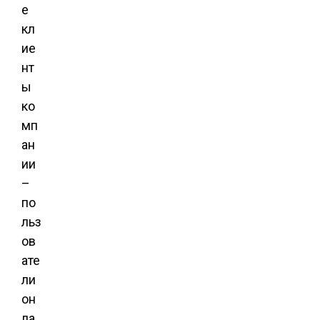
е
кл
ие
нт
ы
ко
мп
ан
ии
–
по
льз
ов
ате
ли
он
ла