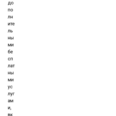
до
по
лн
ите
ль
ны
ми
бе
сп
лат
ны
ми
ус
луг
ам
и,
вк