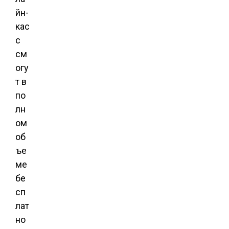
йн-
кас
с
см
огу
т в
по
лн
ом
об
ъе
ме
бе
сп
лат
но