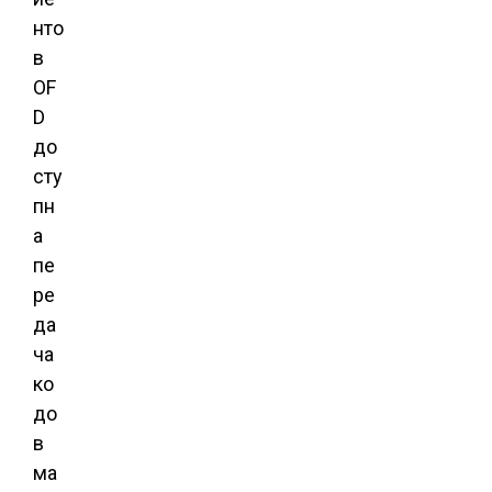
нто
в
OF
D
до
сту
пн
а
пе
ре
да
ча
ко
до
в
ма