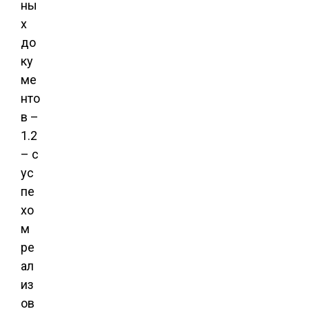
ны
х
до
ку
ме
нто
в –
1.2
– с
ус
пе
хо
м
ре
ал
из
ов