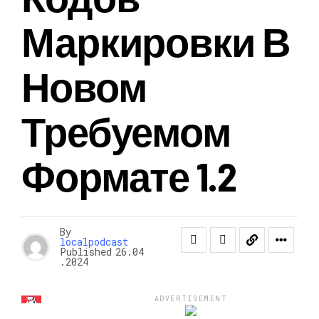
Маркировки В
Новом
Требуемом
Формате 1.2
By
localpodcast
Published
26.04
.2024
ADVERTISEMENT