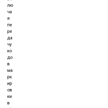
лю
ча
я
пе
ре
да
чу
ко
до
в
ма
рк
ир
ов
ки
в