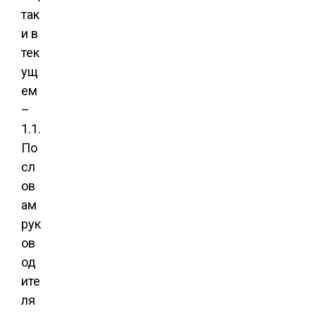
так
и в
тек
ущ
ем
–
1.1.
По
сл
ов
ам
рук
ов
од
ите
ля