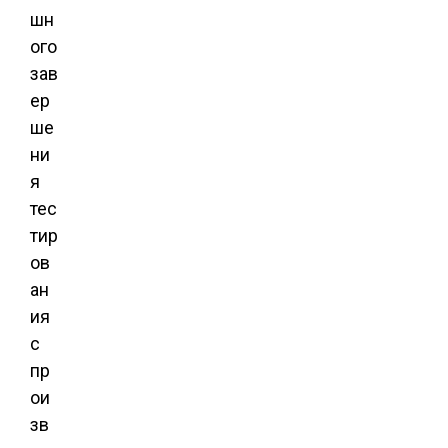
шн
ого
зав
ер
ше
ни
я
тес
тир
ов
ан
ия
с
пр
ои
зв