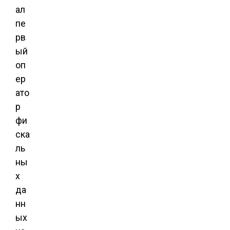
ал
пе
рв
ый
оп
ер
ато
р
фи
ска
ль
ны
х
да
нн
ых