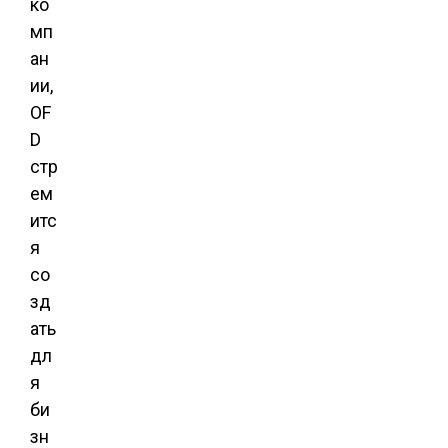
ко
мп
ан
ии,
OF
D
стр
ем
итс
я
со
зд
ать
дл
я
би
зн