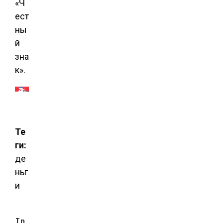
«Ч
ест
ны
й
зна
к».
Те
ги:
де
ньг
и
In