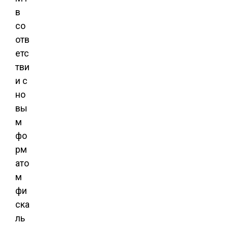
в
со
отв
етс
тви
и с
но
вы
м
фо
рм
ато
м
фи
ска
ль