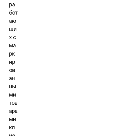
ра
бот
аю
щи
х с
ма
рк
ир
ов
ан
ны
ми
тов
ара
ми
кл
ие