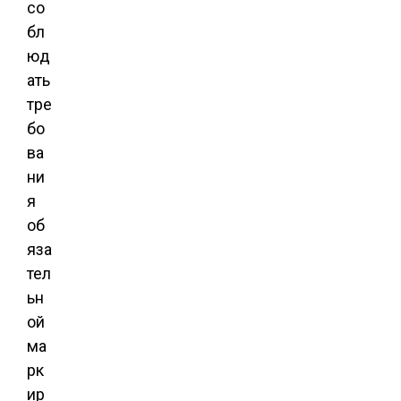
со
бл
юд
ать
тре
бо
ва
ни
я
об
яза
тел
ьн
ой
ма
рк
ир