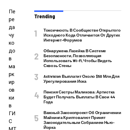
Пе
Trending
ре
да
Токсичность В Сообществе Открытого
чу
Исходного Кода Отличается От Других
Интернет-Форумов
ко
до
Обнаружена Лазейка В Системе
Безопасности, Позволяющая
в
Использовать Wi-Fi, Чтобы Видеть
Сквозь Стены
ма
рк
Activision Выплатит Около $50 Млн Для
Урегулирования Иска
ир
ов
Пенсия Сестры Маликова: Артистка
Будет Получать Выплаты В Свои 44
ки
Года
в
Важный Законопроект Об Ограничении
ГИ
Майнинга Криптовалют Принят
С
Законодательным Собранием Нью-
Йорка
МТ