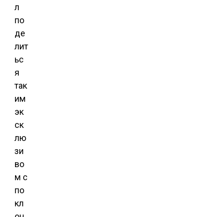
л
по
де
лит
ьс
я
так
им
эк
ск
лю
зи
во
м с
по
кл
он