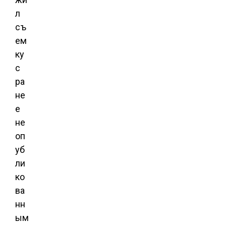
л
съ
ем
ку
с
ра
не
е
не
оп
уб
ли
ко
ва
нн
ым