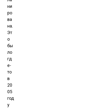
ни
ро
ва
на.
Эт
о
бы
ло
гд
е-
то
в
20
05
год
у