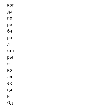
ког
да
пе
ре
би
ра
л
ста
ры
е
ко
лл
ек
ци
и.
Од