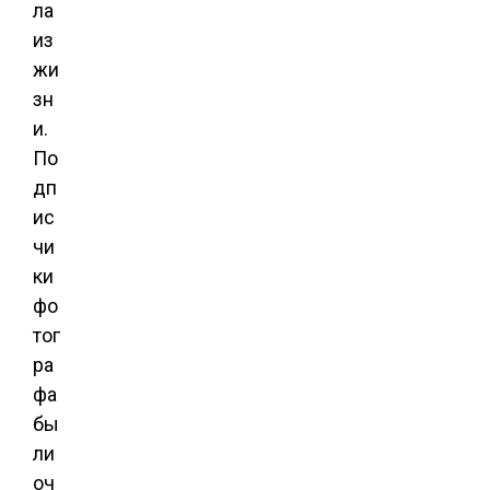
ла
из
жи
зн
и.
По
дп
ис
чи
ки
фо
тог
ра
фа
бы
ли
оч