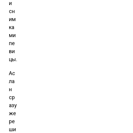
и
сн
им
ка
ми
пе
ви
цы.
Ас
ла
н
ср
азу
же
ре
ши