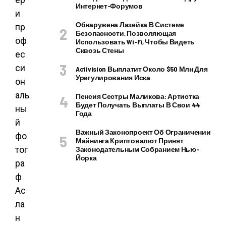
Интернет-Форумов
и
Обнаружена Лазейка В Системе
пр
Безопасности, Позволяющая
оф
Использовать Wi-Fi, Чтобы Видеть
Сквозь Стены
ес
си
Activision Выплатит Около $50 Млн Для
Урегулирования Иска
он
аль
Пенсия Сестры Маликова: Артистка
Будет Получать Выплаты В Свои 44
ны
Года
й
Важный Законопроект Об Ограничении
фо
Майнинга Криптовалют Принят
тог
Законодательным Собранием Нью-
Йорка
ра
ф
Ас
ла
н