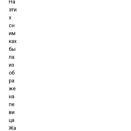
На
эти
х
сн
им
ках
бы
ла
из
об
ра
же
на
пе
ви
ца
Жа