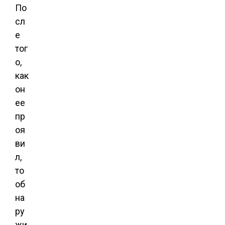
По
сл
е
тог
о,
как
он
ее
пр
оя
ви
л,
то
об
на
ру
жи