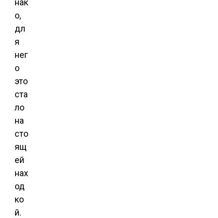
нак
о,
дл
я
нег
о
это
ста
ло
на
сто
ящ
ей
нах
од
ко
й.