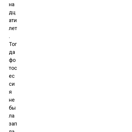
на
дц
ати
лет
.
Тог
да
фо
тос
ес
си
я
не
бы
ла
зап
ла