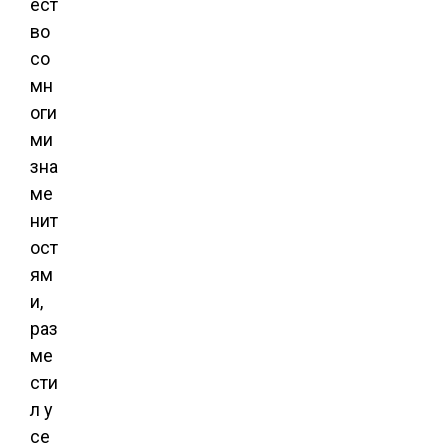
ест
во
со
мн
оги
ми
зна
ме
нит
ост
ям
и,
раз
ме
сти
л у
се