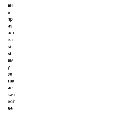
ен
ь
пр
из
нат
ел
ьн
ы
ем
у
за
так
ие
кач
ест
ве