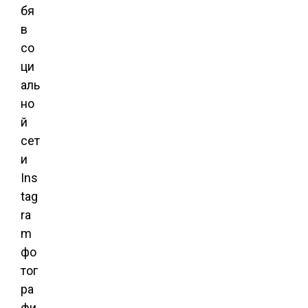
бя
в
со
ци
аль
но
й
сет
и
Ins
tag
ra
m
фо
тог
ра
фи