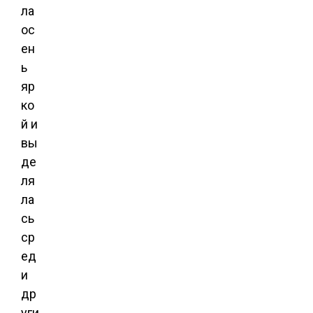
ла
ос
ен
ь
яр
ко
й и
вы
де
ля
ла
сь
ср
ед
и
др
уги