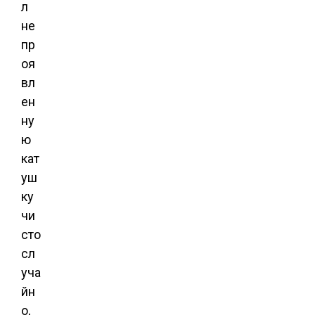
л
не
пр
оя
вл
ен
ну
ю
кат
уш
ку
чи
сто
сл
уча
йн
о,