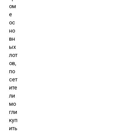
ом
е
ос
но
вн
ых
лот
ов,
по
сет
ите
ли
мо
гли
куп
ить