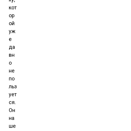
кот
ор
ой
уж
е
да
вн
о
не
по
льз
ует
ся.
Он
на
ше