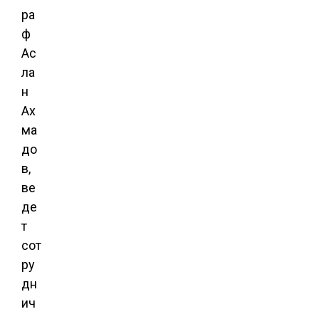
ра
ф
Ас
ла
н
Ах
ма
до
в,
ве
де
т
сот
ру
дн
ич