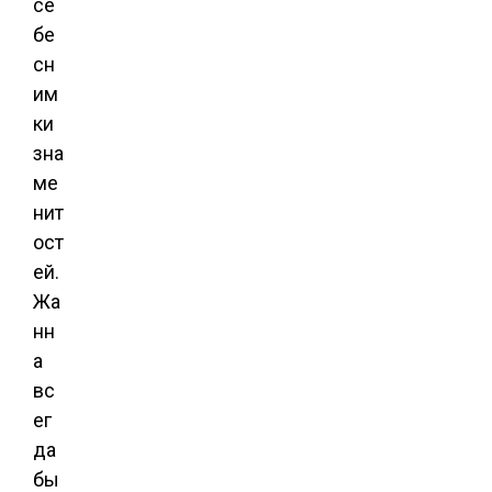
се
бе
сн
им
ки
зна
ме
нит
ост
ей.
Жа
нн
а
вс
ег
да
бы