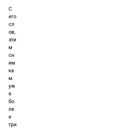
С
его
сл
ов,
эти
м
сн
им
ка
м
уж
е
бо
ле
е
три