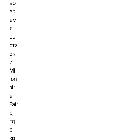
во
вр
ем
я
вы
ста
вк
и
Mill
ion
air
e
Fair
e,
гд
е
кр