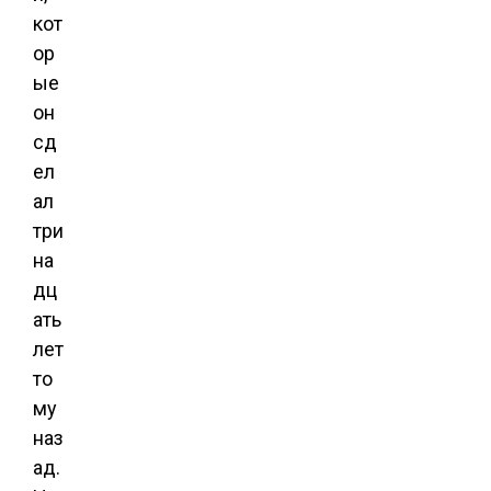
кот
ор
ые
он
сд
ел
ал
три
на
дц
ать
лет
то
му
наз
ад.