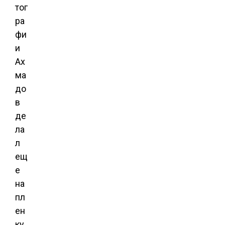
тог
ра
фи
и
Ах
ма
до
в
де
ла
л
ещ
е
на
пл
ен
ку,