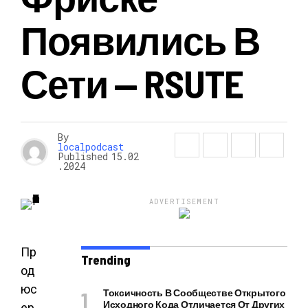
Появились В
Сети — RSUTE
By
localpodcast
Published
15.02
.2024
ADVERTISEMENT
Пр
Trending
од
юс
Токсичность В Сообществе Открытого
Исходного Кода Отличается От Других
ер