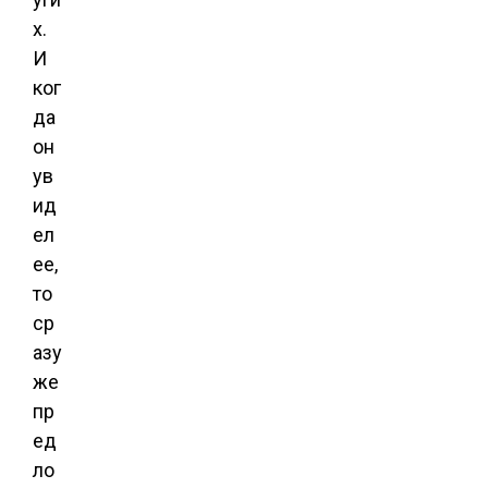
х.
И
ког
да
он
ув
ид
ел
ее,
то
ср
азу
же
пр
ед
ло