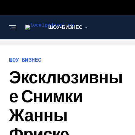
ШОУ-БИЗНЕС
НАУКА И
ТЕХНОЛОГИИ
ШОУ-БИЗНЕС
Эксклюзивны
Е Снимки
Жанны
Фриске