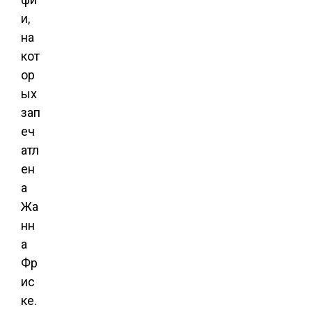
и,
на
кот
ор
ых
зап
еч
атл
ен
а
Жа
нн
а
Фр
ис
ке.