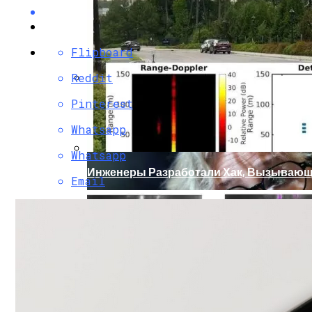
Flipboard
Reddit
Кто Из Знаменитостей Умер В 2023 Году:
Pinterest
Whatsapp
Whatsapp
Инженеры Разработали Хак, Вызывающ
Email