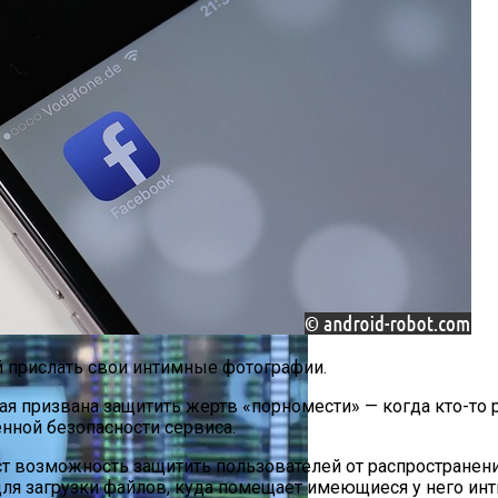
акая Причина Произошедшего
рытым Исходным Кодом Делает Модели ИИ Легче И Эко
й прислать свои интимные фотографии.
я призвана защитить жертв «порномести» — когда кто-то р
нной безопасности сервиса.
ст возможность защитить пользователей от распространен
для загрузки файлов, куда помещает имеющиеся у него ин