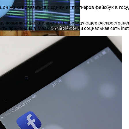
, он может связаться с одним из партнеров фейсбук в гос
Стремясь К Вечной Молодости
и, позволяющие отслеживать последующее распространен
ыть применена в Messenger и соцсети социальная сеть Inst
та-Центр В Великобритании
е»: Когда Выйдет, Кто Из Актёров Будет Играть, Как 