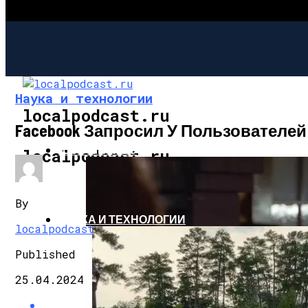
Наука и технологии
localpodcast.ru
Facebook Запросил У Пользовател
ШОУ-БИЗНЕС
localpodcast.ru
By
НАУКА И ТЕХНОЛОГИИ
localpodcast
Published
25.04.2024