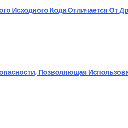
той Метод Ускорения Очистки Кэша
ого Исходного Кода Отличается От Д
опасности, Позволяющая Использоват