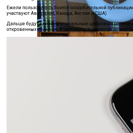
Ежели пользователь боится оскорбительной публикации
Звезды, Которые Трагически Погибли, 
участвуют Австралия, Канада, Англия и США).
Дальше будут сделаны уникальные цифровые отпечатк
откровенных снимков. В частности, технология может б
Google Инвестирует $1 Млрд В Новый Да
Продолжение Сериала «Счастливы Вмест