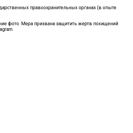
ударственных правоохранительных органах (в опыте
ие фото. Мера призвана защитить жертв похищений
agram.
Сложилась Судьба Артистов