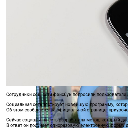
Марина Неёлова Госпитализирована, К
Новое Программное Обеспечение С Отк
Сотрудники соц. сети фейсбук попросили пользователе
Социальная сеть тестирует новейшую программу, котора
Об этом сообщается на официальной странице, приуроче
Сейчас социальная сеть разработала метод, который да
В ответ он получает одноразовую электронную форму 