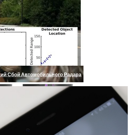
 Юдашкин, Колесников, Чурикова, Зайцев И Другие – От 
ий Сбой Автомобильного Радара