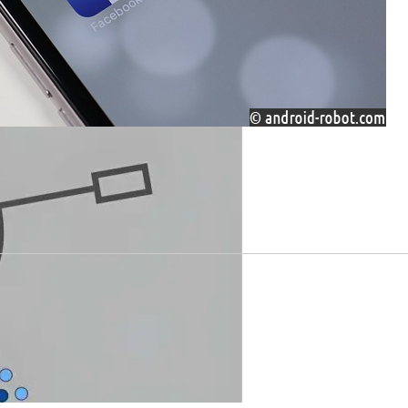
Генератора Текста В Видео
, Который Выпал Из Окна