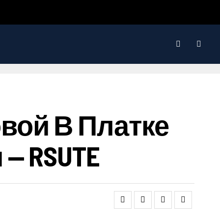
вой В Платке
— RSUTE