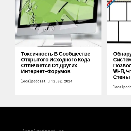
Токсичность В Сообществе
Обнару
Открытого Исходного Кода
Систем
Отличается От Других
Позво
Интернет-Форумов
Wi-Fi,
Стены
localpodcast
12.02.2024
localpod