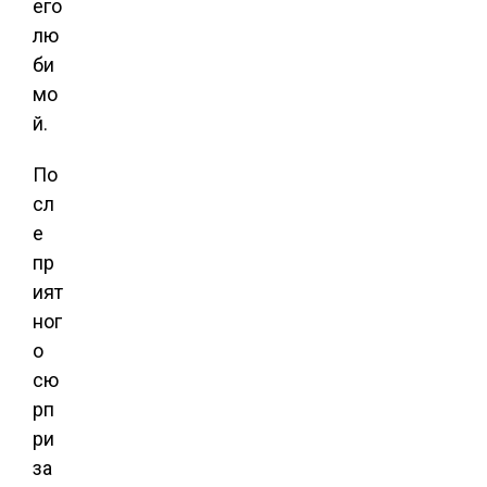
его
лю
би
мо
й.
По
сл
е
пр
ият
ног
о
сю
рп
ри
за