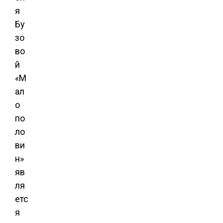
я
Бу
зо
во
й
«М
ал
о
по
ло
ви
н»
яв
ля
етс
я