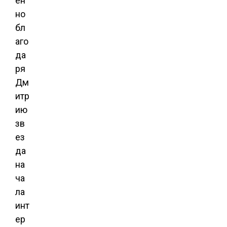
ен
но
бл
аго
да
ря
Дм
итр
ию
зв
ез
да
на
ча
ла
инт
ер