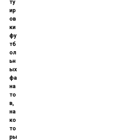
ту
ир
ов
ки
фу
тб
ол
ьн
ых
фа
на
то
в,
на
ко
то
ры