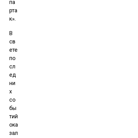
па
рта
к».
В
св
ете
по
сл
ед
ни
х
со
бы
тий
ока
зал