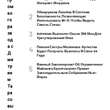
Интернет-Форумов
ом
Обнаружена Лазейка В Системе
ко
Безопасности, Позволяющая
го
Использовать Wi-Fi, Чтобы Видеть
Сквозь Стены
ра
зв
Activision Выплатит Около $50 Млн Для
Урегулирования Иска
од
а с
Пенсия Сестры Маликова: Артистка
Будет Получать Выплаты В Свои 44
Д
Года
ми
Важный Законопроект Об Ограничении
тр
Майнинга Криптовалют Принят
ие
Законодательным Собранием Нью-
Йорка
м
Та
ра
со
вы