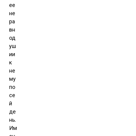
ее
не
ра
вн
од
уш
ии
к
не
му
по
се
й
де
нь.
Им