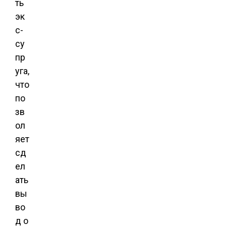
ть
эк
с-
су
пр
уга,
что
по
зв
ол
яет
сд
ел
ать
вы
во
д о