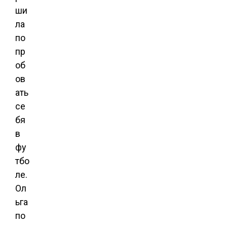
ши
ла
по
пр
об
ов
ать
се
бя
в
фу
тбо
ле.
Ол
ьга
по