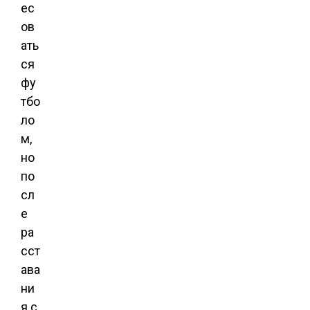
ес
ов
ать
ся
фу
тбо
ло
м,
но
по
сл
е
ра
сст
ава
ни
я с