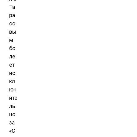
Та
ра
со
вы
м
бо
ле
ет
ис
кл
юч
ите
ль
но
за
«С