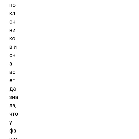
по
кл
он
ни
ко
в и
он
а
вс
ег
да
зна
ла,
что
у
фа
нат