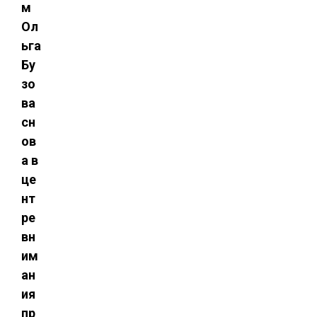
м
Ол
ьга
Бу
зо
ва
сн
ов
а в
це
нт
ре
вн
им
ан
ия
пр