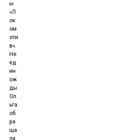
ы
«Л
ок
ом
оти
в».
Не
ед
ин
ож
ды
Ол
ьга
об
ра
ща
ла