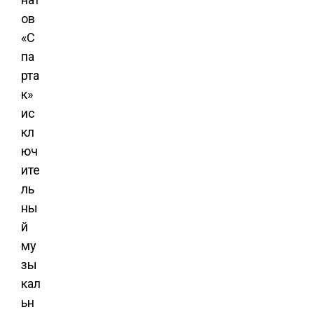
ов
«С
па
рта
к»
ис
кл
юч
ите
ль
ны
й
му
зы
кал
ьн