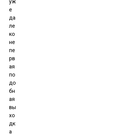
уж
е
да
ле
ко
не
пе
рв
ая
по
до
бн
ая
вы
хо
дк
а