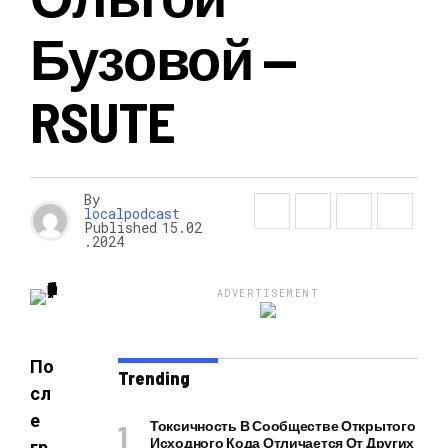
Бузовой —
RSUTE
By
localpodcast
Published
15.02
.2024
ADVERTISEMENT
По
Trending
сл
е
Токсичность В Сообществе Открытого
Исходного Кода Отличается От Других
гр