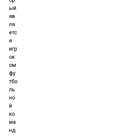
ый
яв
ля
етс
я
игр
ок
ом
фу
тбо
ль
но
й
ко
ма
нд