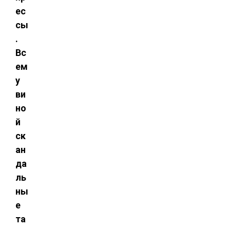
ес
сы
.
Вс
ем
у
ви
но
й
ск
ан
да
ль
ны
е
та