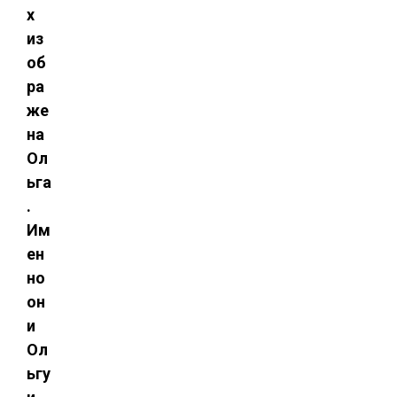
х
из
об
ра
же
на
Ол
ьга
.
Им
ен
но
он
и
Ол
ьгу