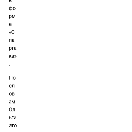
в
фо
рм
е
«С
па
рта
ка»
.
По
сл
ов
ам
Ол
ьги
это