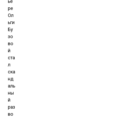
ье
ре
Ол
ьги
Бу
зо
во
й
ста
л
ска
нд
аль
ны
й
раз
во