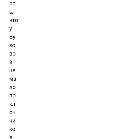
ос
ь,
что
у
Бу
зо
во
й
не
ма
ло
по
кл
он
ни
ко
в