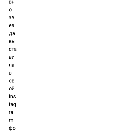
вн
о
зв
ез
да
вы
ста
ви
ла
в
св
ой
Ins
tag
ra
m
фо