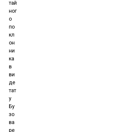
тай
ног
о
по
кл
он
ни
ка
в
ви
де
тат
у
Бу
зо
ва
ре