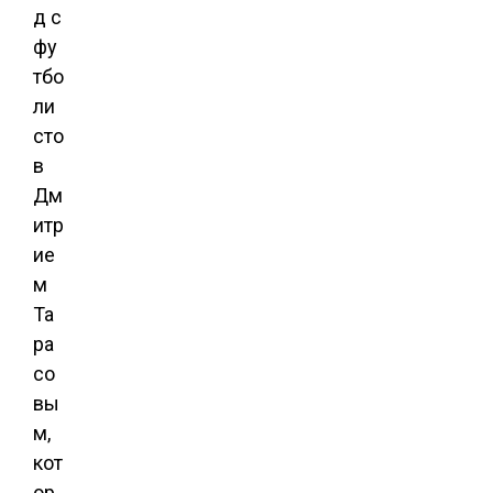
д с
фу
тбо
ли
сто
в
Дм
итр
ие
м
Та
ра
со
вы
м,
кот
ор