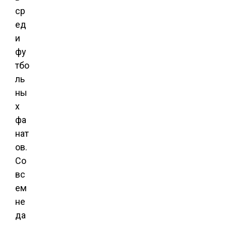
ср
ед
и
фу
тбо
ль
ны
х
фа
нат
ов.
Со
вс
ем
не
да