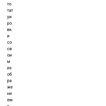
то
тат
уи
ро
вк
и
со
св
ои
м
из
об
ра
же
ни
ем