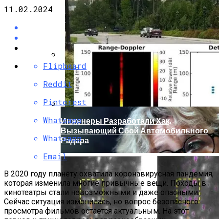
11.02.2024
Flipboard
Кто Из Знаменитостей Умер В 2023 Году:
Юдашкин, Колесников, Чурикова,
Reddit
Зайцев И Другие – От Чего Скончались
Pinterest
Whatsapp
Инженеры Разработали Хак,
Вызывающий Сбой Автомобильного
Whatsapp
Радара
Email
В 2020 году планету охватила коронавирусная пандемия,
которая изменила многие привычные вещи. Походы в
кинотеатры стали невозможными и даже опасными.
Сейчас ситуация изменилась, но вопрос безопасного
просмотра фильмов остается актуальным. На этот