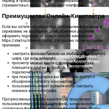
период и пришелся расцвет разнообразных
стриминговых сервисов и онлайн-платформ.
Преимущества Онлайн-Кинотеатра
Если вы хотите наслаждаться любимыми фильмами и
сериалами, не выходя из дома, отличное решение –
Марина Неёлова Госпитализирована,
оформить подписку на услуги онлайн-кинотеатра
Какая Причина Произошедшего
https://start.ru/movies/horror. Это удобно по нескольким
причинам:
смотреть фильмы можно из любой точки земного
Новое Программное Обеспечение С
шара, где есть интернет;
Открытым Исходным Кодом Делает
просмотр можно вести с телефона, ноутбука,
Модели ИИ Легче И Экологичнее
планшета и других устройств, позволяющих
подключиться к Сети;
при покупке подписки вы получаете доступ к
обширному каталогу кинокартин;
пользователь имеет возможность смотреть
новинки кинематографа.
Прогрессивные онлайн-кинотеатры предлагают
пользователям удобный интерфейс, возможность
сортировки фильмов по жанрам и категориям. Чтобы