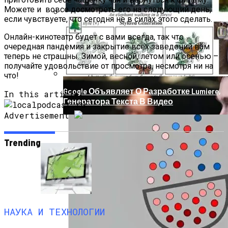
Можете и вовсе досмотреть его на следующий день,
если чувствуете, что сегодня не в силах этого сделать.
Продолжение Сериала «Счастливы
Онлайн-кинотеатр будет с вами всегда, так что
Вместе»: Когда Выйдет, Кто Из Актёров
очередная пандемия и закрытие всех заведений вам
Будет Играть, Как Сложилась Судьба
теперь не страшны. Зимой, весной, летом или осенью –
Артистов
получайте удовольствие от просмотра, несмотря ни на
что!
Google Объявляет О Разработке Lumiere,
In this article:
Генератора Текста В Видео
Advertisement
Trending
НАУКА И ТЕХНОЛОГИИ