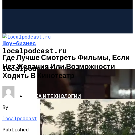
Шоу-бизнес
localpodcast.ru
Где Лучше Смотреть Фильмы, Если
Нет Желания Или Возможности
ШОУ-БИЗНЕС
localpodcast.ru
Ходить В Кинотеатр
НАУКА И ТЕХНОЛОГИИ
By
localpodcast
Published