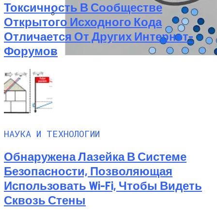
Токсичность В Сообществе
Открытого Исходного Кода
Как Состояние Сына Михаила
Отличается От Других Интернет-
Ефремова, Который Выпал Из Окна
Форумов
Ученые-Компьютерщики Изобрели
Простой Метод Ускорения Очистки
Кэша
НАУКА И ТЕХНОЛОГИИ
Обнаружена Лазейка В Системе
Безопасности, Позволяющая
Использовать Wi-Fi, Чтобы Видеть
Сквозь Стены