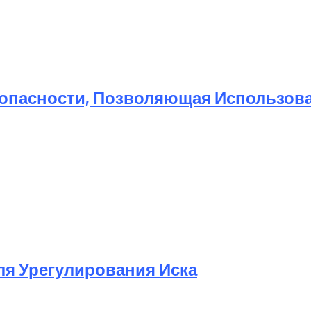
той Метод Ускорения Очистки Кэша
опасности, Позволяющая Использоват
Для Урегулирования Иска