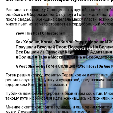
Разница в возрасте у Солнцева с супругой составляет бо
ошибся с выбором жены. От супруги Гоген желал получи
после свадьбы. Женщина сделала массу пластических о
Марина Неёлова Госпитализирована, К
много пьет, из-за чего страдает ее сердобольный моло
View This Post On Instagram
Как Хорошо, Когда, Любимой Рядом Хорошо И Ж
Покушали Вкусный Плов, Покатались На Велик
Новое Программное Обеспечение С Отк
Все Вышли Из Отпуска? Как Рабочая Адаптаци
#солнце #парк #москва #жизнь #всебудетхо
A Post Shared By Гоген Солнцев (@solntcev) On Aug 16
Гоген решил «закодировать» Терешкович и отправить на
решил напугать старушку и купил гроб, предназначенны
здоровьем Катя пить не сможет.
Публика немного шокирована развитием событий. Многи
такому пути и собирался идти, женившись на пожилой, н
Мнение скептиков подтвердилось и еще одним фактом. 
мужу. Дочери же отписала только автомобиль. Полина с