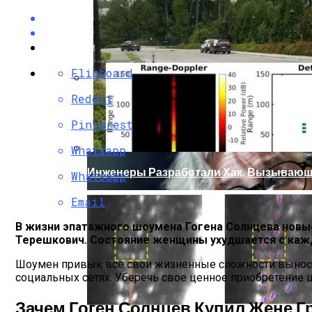
Flipboard
Reddit
Кто Из Знаменитостей Умер В 2023 Году:
Pinterest
Whatsapp
Инженеры Разработали Хак, Вызывающ
Whatsapp
Email
В жизни эпатажного шоумена Гогена Солнцева новые
Терешкович. Состояние женщины ухудшается с кажды
Шоумен привык все свои жизненные сложности выносить
социальных сетях. Уберечь свое ценное приобретение шо
Зачем Гоген Солнцев Купил Жене Г