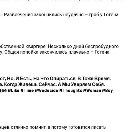
. Развлечения закончились неудачно – гроб у Гогена
бственной квартире. Несколько дней беспробудного
. Общая попойка закончилась плачевно – Гогена
т, Но, И Есть, На Что Опираться, В Тоже Время,
, Когда Живёшь Сейчас, А Мы Уверяем Себя,
 #like #time #wedecide #thoughts #woman #boy
Сложилась Судьба Артистов
цев отлично помнит, а потому готовится писать