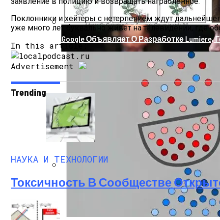
заявление в полицию и возвращать награбленное.
Поклонники и хейтеры с нетерпением ждут дальнейшего
уже много лет буквально живет на телевидении, где о
Google Объявляет О Разработке Lumiere, 
In this article:
Advertisement
Trending
НАУКА И ТЕХНОЛОГИИ
Токсичность В Сообществе Открыт
Как Состояние Сына Михаила Ефремова