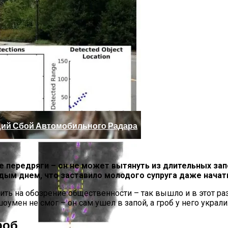
 Юдашкин, Колесников, Чурикова, Зайцев И Другие – От 
ий Сбой Автомобильного Радара
 передряги – он не может вытянуть из длительных зап
м днем, что заставило молодого супруга даже начать 
 на обозрение общественности – так вышло и в этот раз
умен не смог – он сам ушел в запой, а гроб у него украли
роб