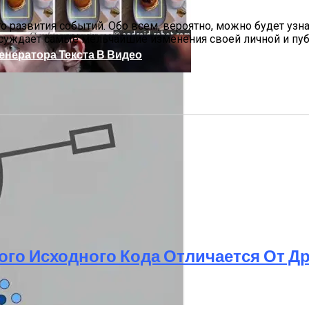
 развития событий. Обо всем, вероятно, можно будет узн
бсуждает самые мельчайшие изменения своей личной и пу
Генератора Текста В Видео
ого Исходного Кода Отличается От Д
, Который Выпал Из Окна