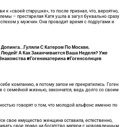
и к «своей старушке», то после признал, что, вероятно,
блемы – престарелая Катя ушла в загул буквально сразу
спехом у мужчин. Она проводит время с подругами и
 Допинга…Гуляли С Катером По Москве,
Людей! А Как Заканчивается Ваша Неделя? Уже
логичнее
знакомства #гогеникатерина #гогенсолнцев
себе компанию, а потому запои не прекратились. Гоген
е с семейной жизнью, закончатся, ведь долго со своим
ностью говорят о том, что молодой альфонс именно по
се свое имущество женщина оставила, естественно,
ривать свое право на богатство матери с новоявленным