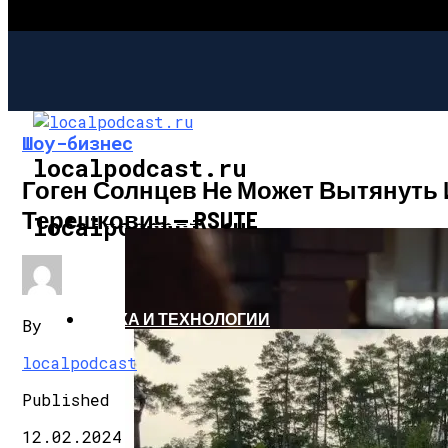
Шоу-бизнес
localpodcast.ru
Гоген Солнцев Не Может Вытянуть
Терешкович — RSUTE
ШОУ-БИЗНЕС
localpodcast.ru
НАУКА И ТЕХНОЛОГИИ
By
localpodcast
Published
12.02.2024