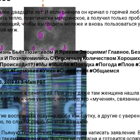
лее двадцати лет. И если сначала он кричал о горячей любв
ть тепло, практически материнское, а получил только про
пераций, чтобы выглядеть моложе и вновь пользоваться у
акая Причина Произошедшего
дой муж.
изнь Бьёт Позитивом И Яркими Эмоциями! Главное, Без
ах И Познакомились С Огромным Количеством Хороших 
рытым Исходным Кодом Делает Модели ИИ Легче И Эко
я Происходит?) #мы #мысли #поездка #погода #плов #
рошо #гармония #ужин #отношения #общаемся
, 2019 At 3:41am PDT
 лечение в санаторий. При этом даже там женщина нашла 
й ей. Мужчина уверяет, что скоро его «мучения», связанны
е восприняли покупку гроба как шутку, а другие с уверен
о, по слухам, очень богатой женщине.
Пьяную Терешкович Гоген заставил написать заявление. В
 таким разделом наследства не согласна и готовится оспа