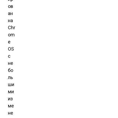
ов
ан
на
Chr
om
e
OS
с
не
бо
ль
ши
ми
из
ме
не