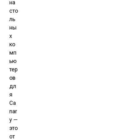
на
сто
ль
ны
х
ко
мп
ью
тер
ов
дл
я
Ca
nar
y —
это
от