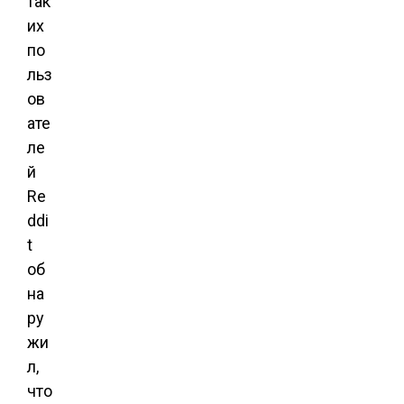
так
их
по
льз
ов
ате
ле
й
Re
ddi
t
об
на
ру
жи
л,
что