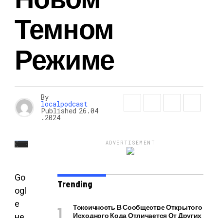
Темном
Режиме
By
localpodcast
Published
26.04
.2024
ADVERTISEMENT
Go
Trending
ogl
e
Токсичность В Сообществе Открытого
Исходного Кода Отличается От Других
не