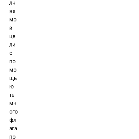
лн
яе
мо
й
це
ли
с
по
мо
щь
ю
те
мн
ого
фл
ага
по