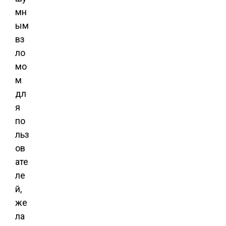
мн
ым
вз
ло
мо
м
дл
я
по
льз
ов
ате
ле
й,
же
ла