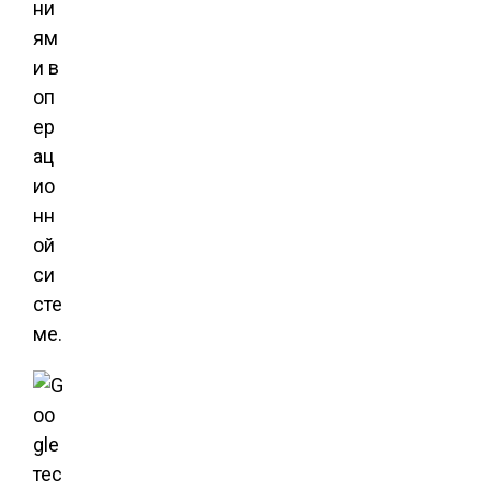
ни
ям
и в
оп
ер
ац
ио
нн
ой
си
сте
ме.