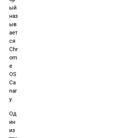
ый
наз
ыв
ает
ся
Chr
om
e
OS
Ca
nar
y.
Од
ин
из