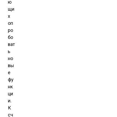
ю
щи
х
оп
ро
бо
ват
ь
но
вы
е
фу
нк
ци
и.
К
сч