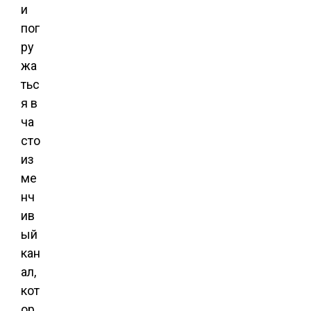
и
пог
ру
жа
тьс
я в
ча
сто
из
ме
нч
ив
ый
кан
ал,
кот
ор