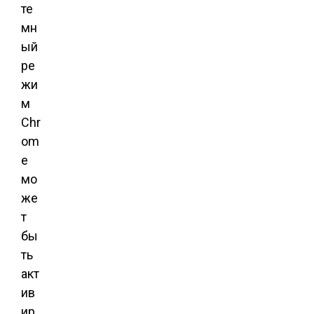
те
мн
ый
ре
жи
м
Chr
om
e
мо
же
т
бы
ть
акт
ив
ир