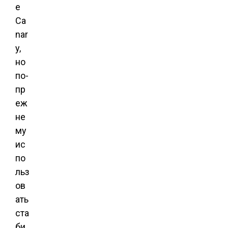
e
Ca
nar
y,
но
по-
пр
еж
не
му
ис
по
льз
ов
ать
ста
би