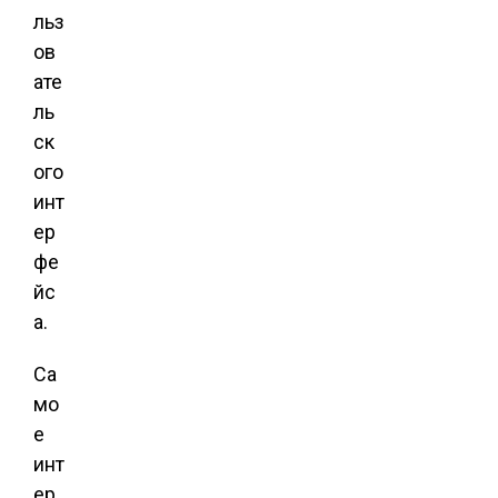
льз
ов
ате
ль
ск
ого
инт
ер
фе
йс
а.
Са
мо
е
инт
ер