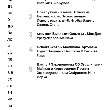
Интернет-Форумов
да
Обнаружена Лазейка В Системе
вн
Безопасности, Позволяющая
о
Использовать Wi-Fi, Чтобы Видеть
Сквозь Стены
до
би
Activision Выплатит Около $50 Млн Для
Урегулирования Иска
лс
я
Пенсия Сестры Маликова: Артистка
Будет Получать Выплаты В Свои 44
ус
Года
пе
Важный Законопроект Об Ограничении
хо
Майнинга Криптовалют Принят
в в
Законодательным Собранием Нью-
Йорка
со
зд
ан
ии
нат