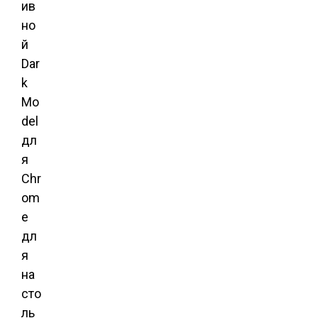
ив
но
й
Dar
k
Mo
del
дл
я
Chr
om
e
дл
я
на
сто
ль