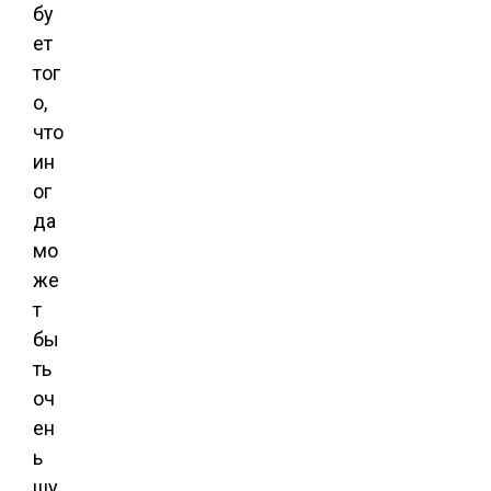
бу
ет
тог
о,
что
ин
ог
да
мо
же
т
бы
ть
оч
ен
ь
шу