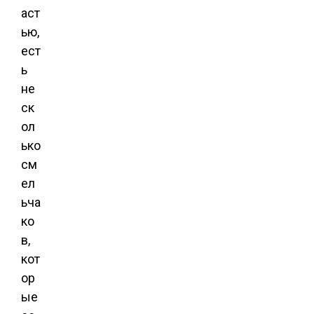
аст
ью,
ест
ь
не
ск
ол
ько
см
ел
ьча
ко
в,
кот
ор
ые