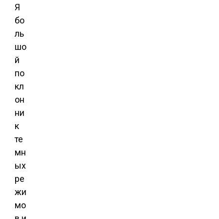
Я
бо
ль
шо
й
по
кл
он
ни
к
те
мн
ых
ре
жи
мо
в и