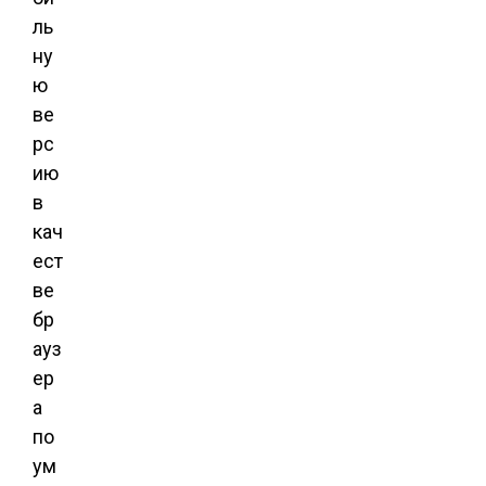
ль
ну
ю
ве
рс
ию
в
кач
ест
ве
бр
ауз
ер
а
по
ум