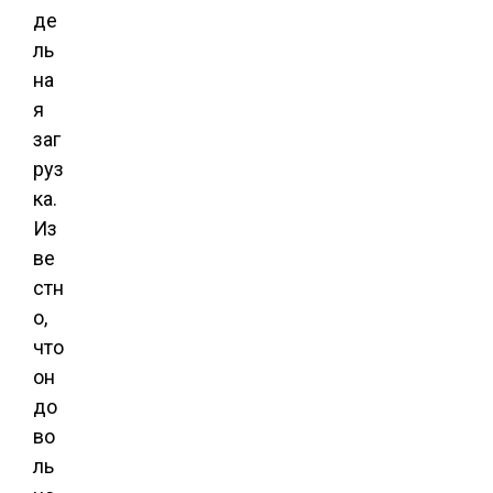
де
ль
на
я
заг
руз
ка.
Из
ве
стн
о,
что
он
до
во
ль