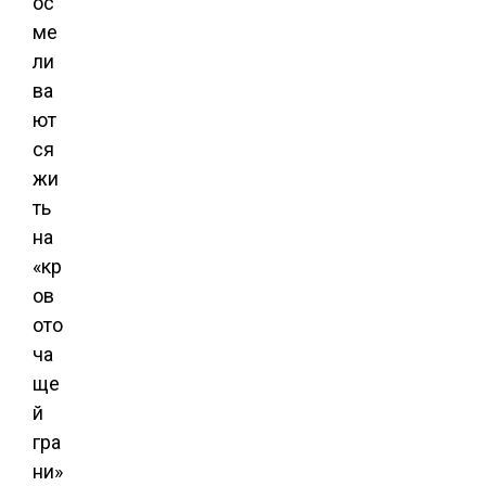
ос
ме
ли
ва
ют
ся
жи
ть
на
«кр
ов
ото
ча
ще
й
гра
ни»