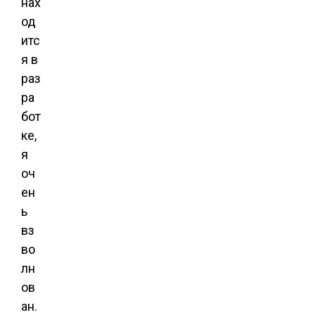
нах
од
итс
я в
раз
ра
бот
ке,
я
оч
ен
ь
вз
во
лн
ов
ан.