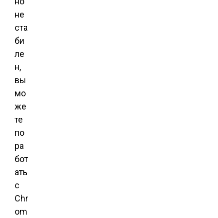
но
не
ста
би
ле
н,
вы
мо
же
те
по
ра
бот
ать
с
Chr
om