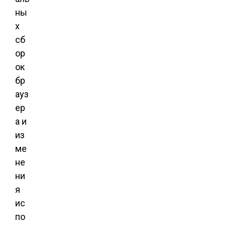
ны
х
сб
ор
ок
бр
ауз
ер
а и
из
ме
не
ни
я
ис
по