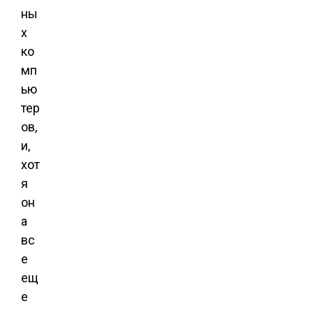
ны
х
ко
мп
ью
тер
ов,
и,
хот
я
он
а
вс
е
ещ
е