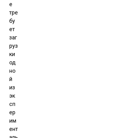
e
тре
бу
ет
заг
руз
ки
од
но
й
из
эк
сп
ер
им
ент
аль