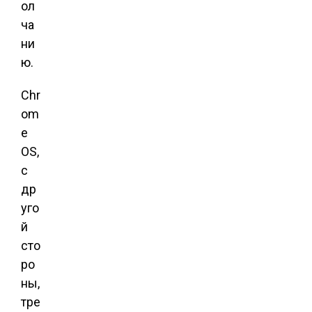
ол
ча
ни
ю.
Chr
om
e
OS,
с
др
уго
й
сто
ро
ны,
тре