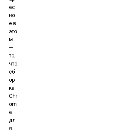
ес
но
е в
это
м
—
то,
что
сб
ор
ка
Chr
om
e
дл
я