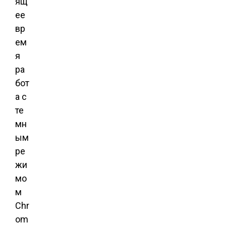
ящ
ее
вр
ем
я
ра
бот
а с
те
мн
ым
ре
жи
мо
м
Chr
om