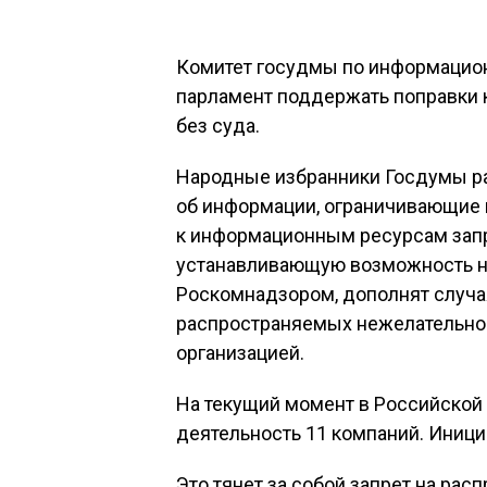
Комитет госудмы по информацион
парламент поддержать поправки к
без суда.
Народные избранники Госдумы ра
об информации, ограничивающие 
к информационным ресурсам запр
устанавливающую возможность н
Роскомнадзором, дополнят случа
распространяемых нежелательной
организацией.
На текущий момент в Российской
деятельность 11 компаний. Иници
Это тянет за собой запрет на ра