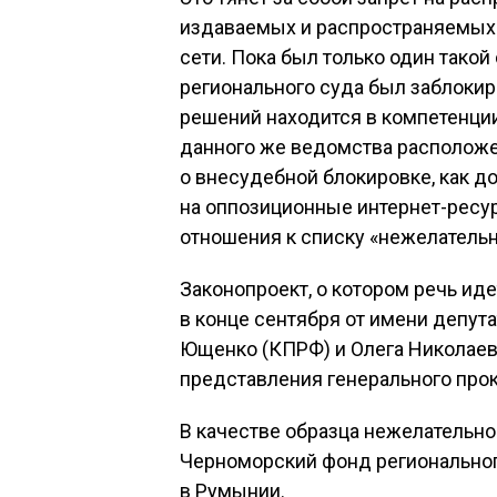
издаваемых и распространяемых о
сети. Пока был только один тако
регионального суда был заблокир
решений находится в компетенции
данного же ведомства расположе
о внесудебной блокировке, как д
на оппозиционные интернет-ресу
отношения к списку «нежелатель
Законопроект, о котором речь ид
в конце сентября от имени депут
Ющенко (КПРФ) и Олега Николаева
представления генерального прок
В качестве образца нежелательно
Черноморский фонд региональног
в Румынии.