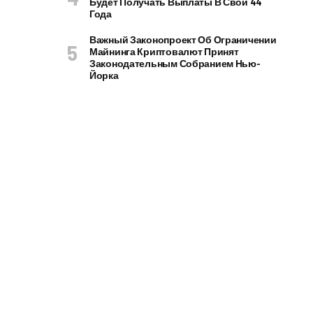
Будет Получать Выплаты В Свои 44
Года
Важный Законопроект Об Ограничении
Майнинга Криптовалют Принят
Законодательным Собранием Нью-
Йорка