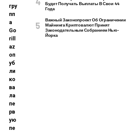
Будет Получать Выплаты В Свои 44
гру
Года
пп
Важный Законопроект Об Ограничении
а
Майнинга Криптовалют Принят
Go
Законодательным Собранием Нью-
Йорка
rill
az
оп
уб
ли
ко
ва
ла
пе
рв
ую
пе