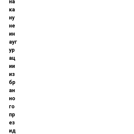
на
ка
ну
не
ин
ауг
ур
ац
ии
из
бр
ан
но
го
пр
ез
ид