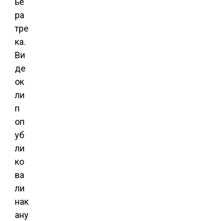
ье
ра
тре
ка.
Ви
де
ок
ли
п
оп
уб
ли
ко
ва
ли
нак
ану