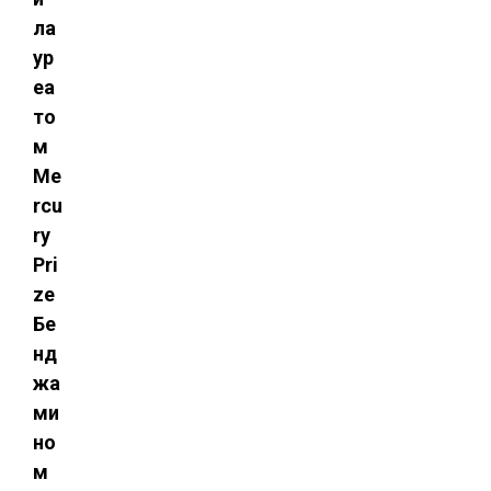
ла
ур
еа
то
м
Me
rcu
ry
Pri
ze
Бе
нд
жа
ми
но
м