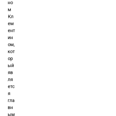
но
м
Кл
ем
ент
ин
ом,
кот
ор
ый
яв
ля
етс
я
гла
вн
ым