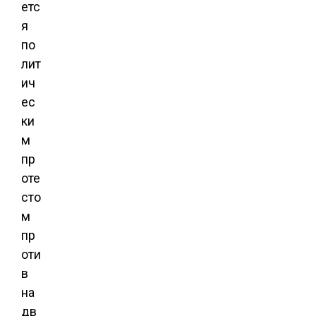
етс
я
по
лит
ич
ес
ки
м
пр
оте
сто
м
пр
оти
в
на
дв