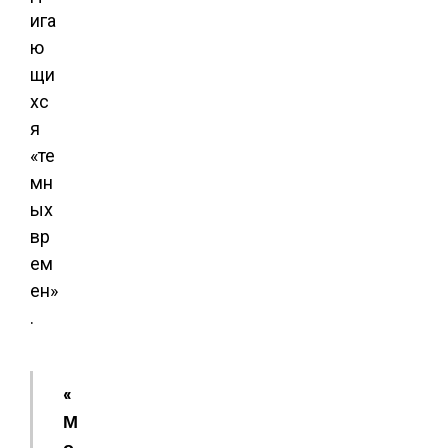
ига
ю
щи
хс
я
«те
мн
ых
вр
ем
ен»
.
«
М