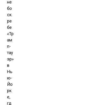
не
бо
ск
ре
бе
«Тр
ам
п-
тау
эр»
в
Нь
ю-
Йо
рк
е,
гд