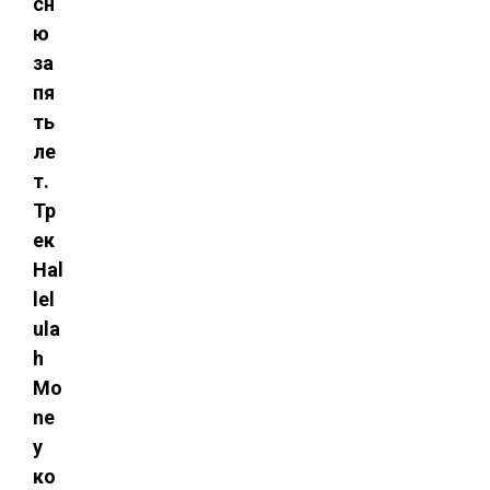
сн
ю
за
пя
ть
ле
т.
Тр
ек
Hal
lel
ula
h
Mo
ne
y
ко