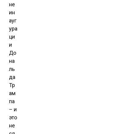
не
ин
ауг
ура
ци
и
До
на
ль
да
Тр
ам
па
– и
это
не
сл