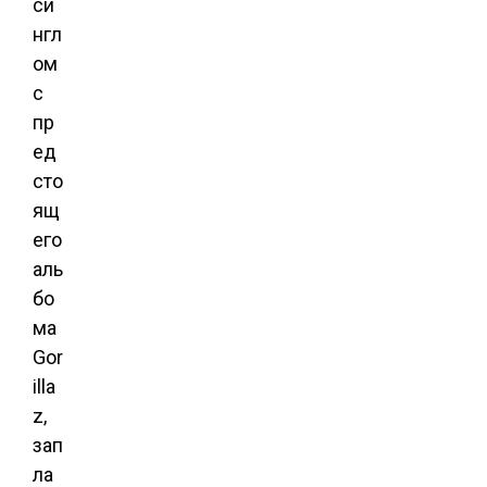
си
нгл
ом
с
пр
ед
сто
ящ
его
аль
бо
ма
Gor
illa
z,
зап
ла