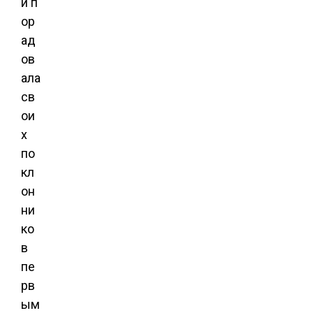
и п
ор
ад
ов
ала
св
ои
х
по
кл
он
ни
ко
в
пе
рв
ым