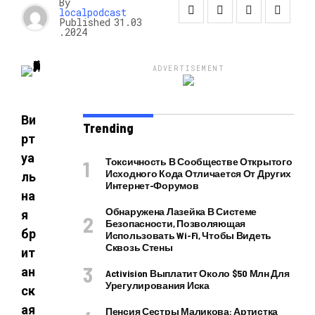
By
localpodcast
Published
31.03
.2024
ADVERTISEMENT
Ви
Trending
рт
уа
Токсичность В Сообществе Открытого
Исходного Кода Отличается От Других
ль
Интернет-Форумов
на
Обнаружена Лазейка В Системе
я
Безопасности, Позволяющая
бр
Использовать Wi-Fi, Чтобы Видеть
Сквозь Стены
ит
ан
Activision Выплатит Около $50 Млн Для
Урегулирования Иска
ск
ая
Пенсия Сестры Маликова: Артистка