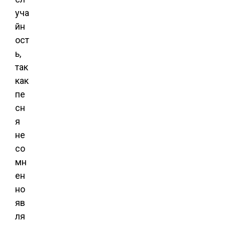
уча
йн
ост
ь,
так
как
пе
сн
я
не
со
мн
ен
но
яв
ля