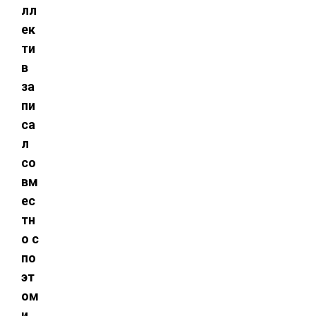
лл
ек
ти
в
за
пи
са
л
со
вм
ес
тн
о с
по
эт
ом
и