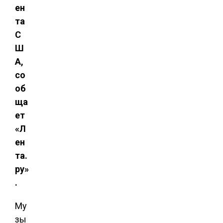
ен
та
С
Ш
А,
со
об
ща
ет
«Л
ен
та.
ру»
.
Му
зы