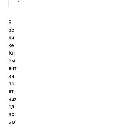
.
В
ро
ли
ке
Кл
ем
ент
ин
по
ет,
нах
од
яс
ь в