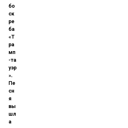
бо
ск
ре
ба
«Т
ра
мп
-та
уэр
».
Пе
сн
я
вы
шл
а