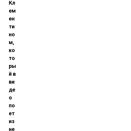
Кл
ем
ен
ти
но
м,
ко
то
ры
й в
ви
де
о
по
ет
из
не