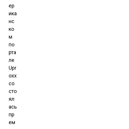
ер
ика
нс
ко
м
по
рта
ле
Upr
oxx
со
сто
ял
ась
пр
ем