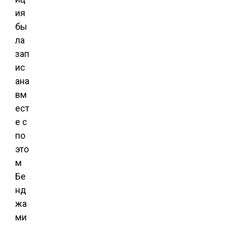
ия
бы
ла
зап
ис
ана
вм
ест
е с
по
это
м
Бе
нд
жа
ми