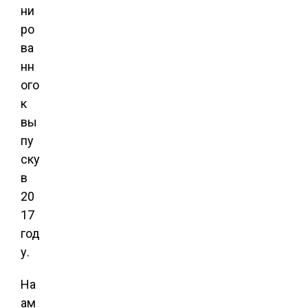
ни
ро
ва
нн
ого
к
вы
пу
ску
в
20
17
год
у.
На
ам