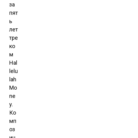
за
пят
ь
лет
тре
ко
м
Hal
lelu
lah
Mo
ne
y.
Ко
мп
оз
иц