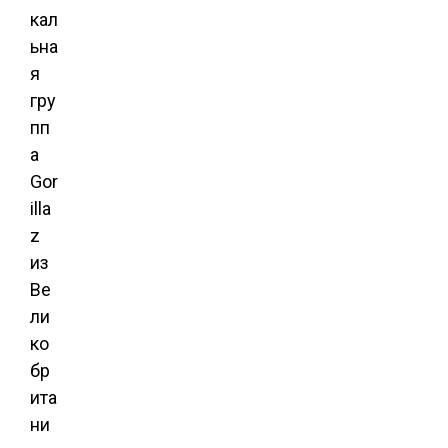
кал
ьна
я
гру
пп
а
Gor
illa
z
из
Ве
ли
ко
бр
ита
ни