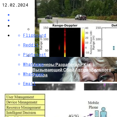
12.02.2024
Flipboard
Кто Из Знаменитостей Умер В 2023 Году:
Юдашкин, Колесников, Чурикова,
Reddit
Зайцев И Другие – От Чего Скончались
Pinterest
Whatsapp
Инженеры Разработали Хак,
Вызывающий Сбой Автомобильного
Whatsapp
Радара
Email