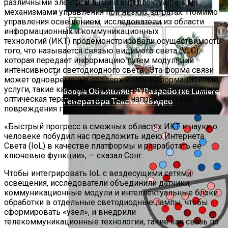
различными электронными и интеллектуальными
механизмами управления при низких затратах. Помимо
управления освещением, исследователи из области
Продолжение Сериала «Счастливы
информационных и коммуникационных
Вместе»: Когда Выйдет, Кто Из Актёров
технологий (ИКТ) продемонстрировали осуществимость
Будет Играть, Как Сложилась Судьба
того, что называется связью видимого света (VLC),
Артистов
которая передает информацию путем модуляции
интенсивности светодиодного света . Эта форма связи
может одновременно поддерживать информационные
услуги, такие как локализация, передача данных и даже
Google Объявляет О Разработке Lumiere,
оптическая терапия, не вызывая напряжения или
Генератора Текста В Видео
повреждения глаз.
«Быстрый прогресс в смежных областях ИКТ и науки о
человеке побудил нас предложить идею Интернета
Света (IoL) в качестве платформы и разработать ее
ключевые функции», — сказал Сонг.
Чтобы интегрировать IoL с вездесущими сетями
освещения, исследователи объединили датчики,
коммуникационные модули и интеллектуальные блоки
обработки в отдельные светодиодные лампы, чтобы
сформировать «узел», и внедрили
телекоммуникационные технологии, такие как связь по