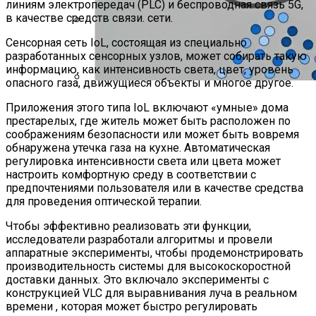
линиям электропередач (PLC) и беспроводная связь 5G,
в качестве средств связи. сети.
Сенсорная сеть IoL, состоящая из специально
Как Состояние Сына Михаила
разработанных сенсорных узлов, может собирать такую ​​
Ефремова, Который Выпал Из Окна
информацию, как интенсивность света, цвет, уровень
опасного газа, движущиеся объекты и многое другое.
Ученые-Компьютерщики Изобрели
Приложения этого типа IoL включают «умные» дома
Простой Метод Ускорения Очистки
престарелых, где житель может быть расположен по
Кэша
соображениям безопасности или может быть вовремя
обнаружена утечка газа на кухне. Автоматическая
регулировка интенсивности света или цвета может
настроить комфортную среду в соответствии с
предпочтениями пользователя или в качестве средства
для проведения оптической терапии.
Чтобы эффективно реализовать эти функции,
исследователи разработали алгоритмы и провели
аппаратные эксперименты, чтобы продемонстрировать
производительность системы для высокоскоростной
доставки данных. Это включало эксперименты с
конструкцией VLC для выравнивания луча в реальном
времени , которая может быстро регулировать