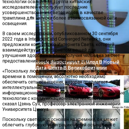
технологии освещения. Группа китайских
исследователей использует последние
усовершенствования светодиодов в качестве
трамплина для запуска более взаимосвязанной сети
освещения.
Звезды, Которые Трагически Погибли,
Стремясь К Вечной Молодости
В своем исследовании, опубликованном 30 сентября
2022 года в Intelligent and Converged Networks, они
предложили концепцию Интернета Света, который
взаимодействует с Интернетом вещей для
улучшения здоровья и благополучия человека за счет
предоставления информационных услуг.
Google Инвестирует $1 Млрд В Новый
Дата-Центр В Великобритании
«Поскольку люди проводят все больше и больше
времени в помещении, абсолютно необходимо
обеспечить сеть освещения, которая предлагает
интеллектуальное освещение наряду с
информационными услугами, сочетая информационные
технологии с коммуникационными технологиями », —
сказал Цзянь Сун, профессор электронной инженерии
Университета Цинхуа.
Поскольку светодиод основан на кремнии, он может
облегчить глубокую интеграцию сетей освещения с