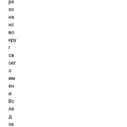
ре
зо
на
нс
во
кру
г
св
оег
о
им
ен
и.
Вс
ле
д
за