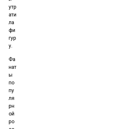
утр
ати
ла
фи
гур
у.
Фа
нат
ы
по
пу
ля
рн
ой
ро