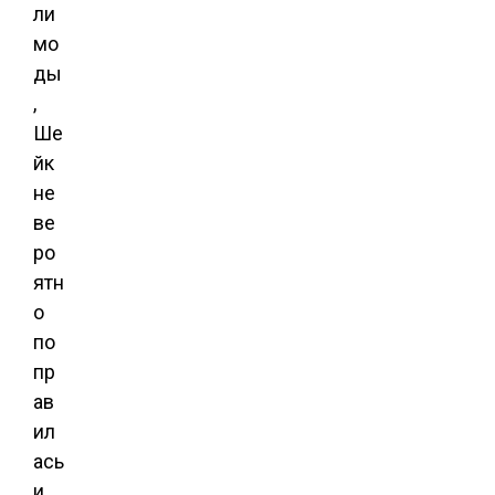
ли
мо
ды
,
Ше
йк
не
ве
ро
ятн
о
по
пр
ав
ил
ась
и