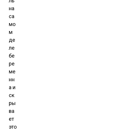
ль
на
са
мо
м
де
ле
бе
ре
ме
нн
а и
ск
ры
ва
ет
это