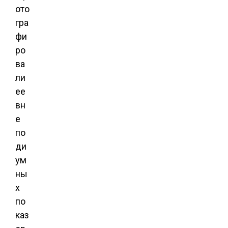
ото
гра
фи
ро
ва
ли
ее
вн
е
по
ди
ум
ны
х
по
каз