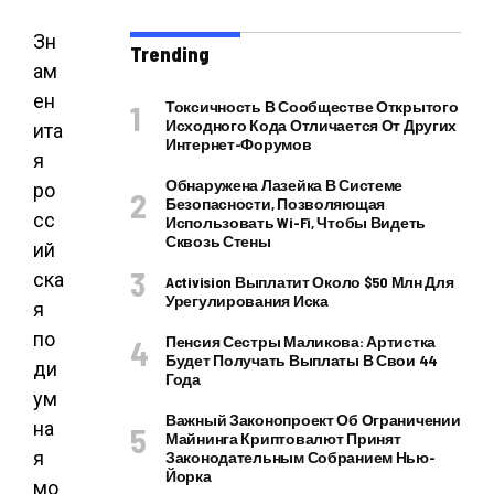
Зн
Trending
ам
ен
Токсичность В Сообществе Открытого
Исходного Кода Отличается От Других
ита
Интернет-Форумов
я
Обнаружена Лазейка В Системе
ро
Безопасности, Позволяющая
сс
Использовать Wi-Fi, Чтобы Видеть
Сквозь Стены
ий
ска
Activision Выплатит Около $50 Млн Для
Урегулирования Иска
я
по
Пенсия Сестры Маликова: Артистка
Будет Получать Выплаты В Свои 44
ди
Года
ум
Важный Законопроект Об Ограничении
на
Майнинга Криптовалют Принят
я
Законодательным Собранием Нью-
Йорка
мо