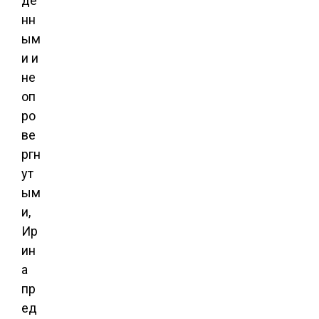
де
нн
ым
и и
не
оп
ро
ве
ргн
ут
ым
и,
Ир
ин
а
пр
ед