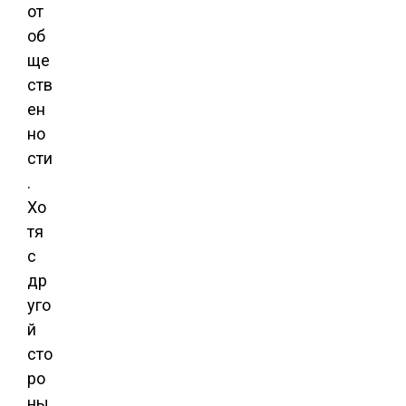
от
об
ще
ств
ен
но
сти
.
Хо
тя
с
др
уго
й
сто
ро
ны