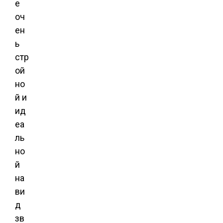
е
оч
ен
ь
стр
ой
но
й и
ид
еа
ль
но
й
на
ви
д
зв