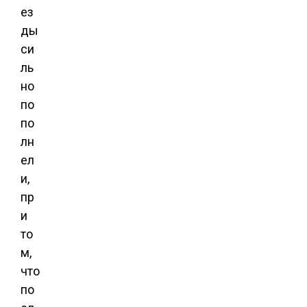
ез
ды
си
ль
но
по
по
лн
ел
и,
пр
и
то
м,
что
по