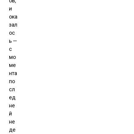
ов,
и
ока
зал
ос
ь —
с
мо
ме
нта
по
сл
ед
не
й
не
де