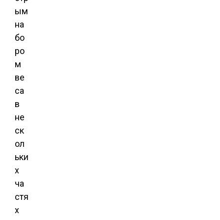
ым
на
бо
ро
м
ве
са
в
не
ск
ол
ьки
х
ча
стя
х