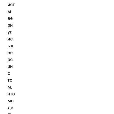
ист
ы
ве
рн
ул
ис
ь к
ве
рс
ии
о
то
м,
что
мо
де