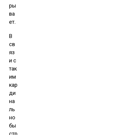
ры
ва
ет.
В
св
яз
и с
так
им
кар
ди
на
ль
но
бы
стр