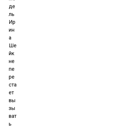
де
ль
Ир
ин
а
Ше
йк
не
пе
ре
ста
ет
вы
зы
ват
ь