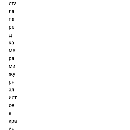
ста
ла
пе
ре
д
ка
ме
ра
ми
жу
рн
ал
ист
ов
в
кра
йн