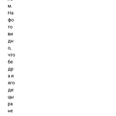
м.
На
фо
то
ви
дн
о,
что
бе
др
а и
яго
ди
цы
ра
не