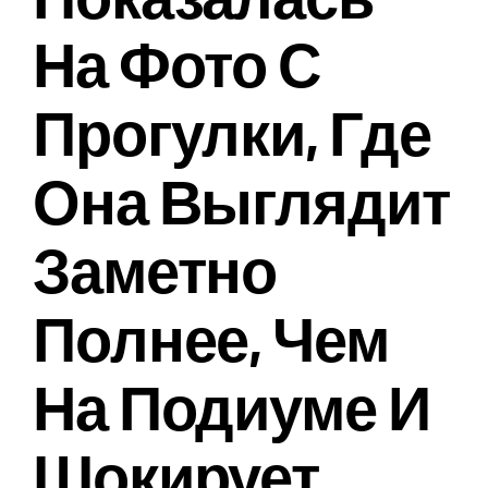
На Фото С
Прогулки, Где
Она Выглядит
Заметно
Полнее, Чем
На Подиуме И
Шокирует