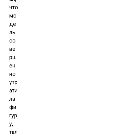
что
мо
де
ль
со
ве
рш
ен
но
утр
ати
ла
фи
гур
у,
тал