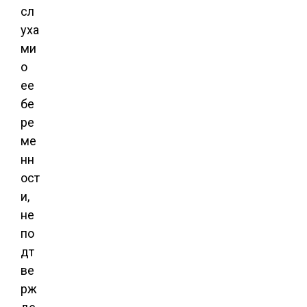
сл
уха
ми
о
ее
бе
ре
ме
нн
ост
и,
не
по
дт
ве
рж