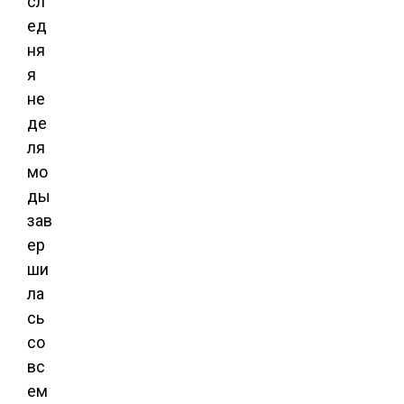
сл
ед
ня
я
не
де
ля
мо
ды
зав
ер
ши
ла
сь
со
вс
ем