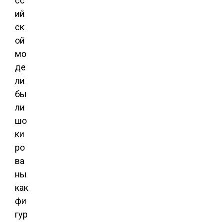
сс
ий
ск
ой
мо
де
ли
бы
ли
шо
ки
ро
ва
ны
как
фи
гур